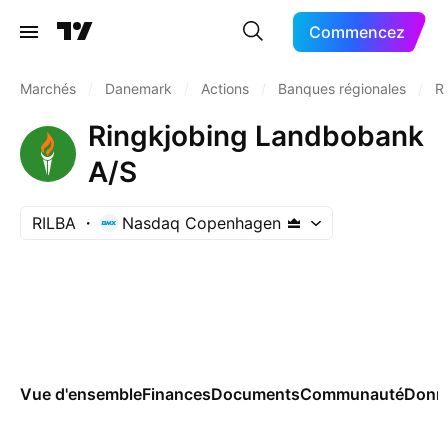
Commencez
Marchés
/
Danemark
/
Actions
/
Banques régionales
/
R
Ringkjobing Landbobank
A/S
RILBA
Nasdaq Copenhagen
Vue d'ensemble
Finances
Documents
Communauté
Donn