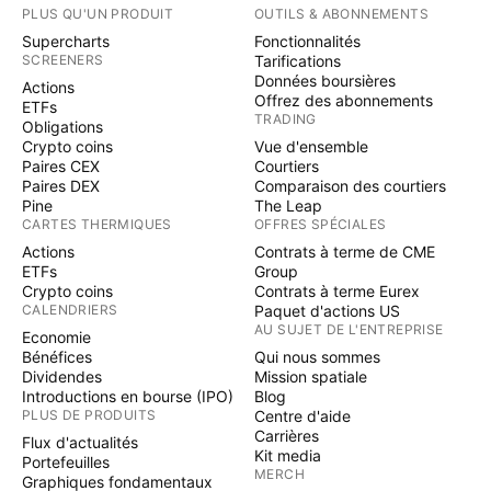
PLUS QU'UN PRODUIT
OUTILS & ABONNEMENTS
Supercharts
Fonctionnalités
SCREENERS
Tarifications
Données boursières
Actions
Offrez des abonnements
ETFs
TRADING
Obligations
Crypto coins
Vue d'ensemble
Paires CEX
Courtiers
Paires DEX
Comparaison des courtiers
Pine
The Leap
CARTES THERMIQUES
OFFRES SPÉCIALES
Actions
Contrats à terme de CME
ETFs
Group
Crypto coins
Contrats à terme Eurex
CALENDRIERS
Paquet d'actions US
AU SUJET DE L'ENTREPRISE
Economie
Bénéfices
Qui nous sommes
Dividendes
Mission spatiale
Introductions en bourse (IPO)
Blog
PLUS DE PRODUITS
Centre d'aide
Carrières
Flux d'actualités
Kit media
Portefeuilles
MERCH
Graphiques fondamentaux