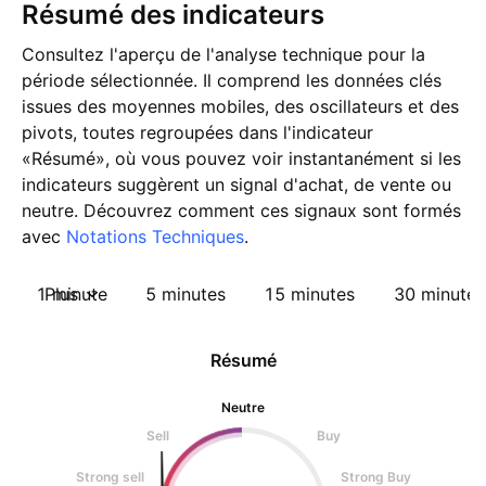
Résumé des indicateurs
Consultez l'aperçu de l'analyse technique pour la
période sélectionnée. Il comprend les données clés
issues des moyennes mobiles, des oscillateurs et des
pivots, toutes regroupées dans l'indicateur
«Résumé», où vous pouvez voir instantanément si les
indicateurs suggèrent un signal d'achat, de vente ou
neutre. Découvrez comment ces signaux sont formés
avec
Notations Techniques
.
1 minute
Plus
5 minutes
15 minutes
30 minutes
Résumé
Neutre
Sell
Buy
Strong sell
Strong Buy