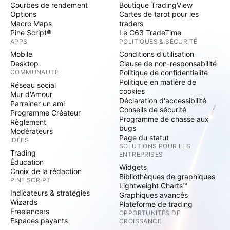
Courbes de rendement
Boutique TradingView
Options
Cartes de tarot pour les
Macro Maps
traders
Pine Script®
Le C63 TradeTime
APPS
POLITIQUES & SÉCURITÉ
Mobile
Conditions d'utilisation
Desktop
Clause de non-responsabilité
COMMUNAUTÉ
Politique de confidentialité
Politique en matière de
Réseau social
cookies
Mur d'Amour
Déclaration d'accessibilité
Parrainer un ami
Conseils de sécurité
Programme Créateur
Programme de chasse aux
Règlement
bugs
Modérateurs
Page du statut
IDÉES
SOLUTIONS POUR LES
Trading
ENTREPRISES
Éducation
Widgets
Choix de la rédaction
Bibliothèques de graphiques
PINE SCRIPT
Lightweight Charts™
Indicateurs & stratégies
Graphiques avancés
Wizards
Plateforme de trading
Freelancers
OPPORTUNITÉS DE
Espaces payants
CROISSANCE