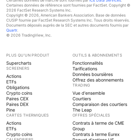
Certaines données de marché sont fournies par
ICE Data Services
.
Certaines données de référence sont fournies par FactSet. Copyright ©
2026 FactSet Research Systems Inc.
Copyright © 2026, American Bankers Association. Base de données
CUSIP fournie par FactSet Research Systems Inc. Tous droits réservés.
Documents déposés auprès de la SEC et autres documents fournis par
Quartr
.
© 2026 TradingView, Inc.
PLUS QU'UN PRODUIT
OUTILS & ABONNEMENTS
Supercharts
Fonctionnalités
SCREENERS
Tarifications
Données boursières
Actions
Offrez des abonnements
ETFs
TRADING
Obligations
Crypto coins
Vue d'ensemble
Paires CEX
Courtiers
Paires DEX
Comparaison des courtiers
Pine
The Leap
CARTES THERMIQUES
OFFRES SPÉCIALES
Actions
Contrats à terme de CME
ETFs
Group
Crypto coins
Contrats à terme Eurex
CALENDRIERS
Paquet d'actions US