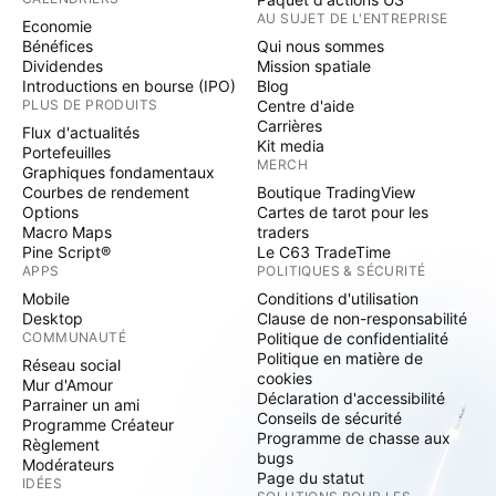
AU SUJET DE L'ENTREPRISE
Economie
Bénéfices
Qui nous sommes
Dividendes
Mission spatiale
Introductions en bourse (IPO)
Blog
PLUS DE PRODUITS
Centre d'aide
Carrières
Flux d'actualités
Kit media
Portefeuilles
MERCH
Graphiques fondamentaux
Courbes de rendement
Boutique TradingView
Options
Cartes de tarot pour les
Macro Maps
traders
Pine Script®
Le C63 TradeTime
APPS
POLITIQUES & SÉCURITÉ
Mobile
Conditions d'utilisation
Desktop
Clause de non-responsabilité
COMMUNAUTÉ
Politique de confidentialité
Politique en matière de
Réseau social
cookies
Mur d'Amour
Déclaration d'accessibilité
Parrainer un ami
Conseils de sécurité
Programme Créateur
Programme de chasse aux
Règlement
bugs
Modérateurs
Page du statut
IDÉES