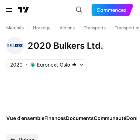
Commencez
Marchés
/
Norvège
/
Actions
/
Transports
/
Transport m
2020 Bulkers Ltd.
2020
Euronext Oslo
Vue d'ensemble
Finances
Documents
Communauté
Donn
Retour