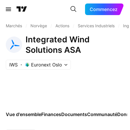
Commencez
Marchés
/
Norvège
/
Actions
/
Services Industriels
/
Ing
Integrated Wind
Solutions ASA
IWS
Euronext Oslo
Vue d'ensemble
Finances
Documents
Communauté
Donn