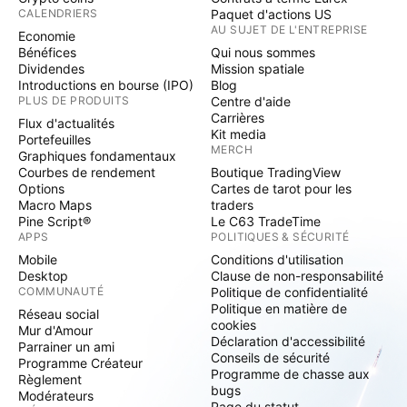
CALENDRIERS
Paquet d'actions US
AU SUJET DE L'ENTREPRISE
Economie
Bénéfices
Qui nous sommes
Dividendes
Mission spatiale
Introductions en bourse (IPO)
Blog
PLUS DE PRODUITS
Centre d'aide
Carrières
Flux d'actualités
Kit media
Portefeuilles
MERCH
Graphiques fondamentaux
Courbes de rendement
Boutique TradingView
Options
Cartes de tarot pour les
Macro Maps
traders
Pine Script®
Le C63 TradeTime
APPS
POLITIQUES & SÉCURITÉ
Mobile
Conditions d'utilisation
Desktop
Clause de non-responsabilité
COMMUNAUTÉ
Politique de confidentialité
Politique en matière de
Réseau social
cookies
Mur d'Amour
Déclaration d'accessibilité
Parrainer un ami
Conseils de sécurité
Programme Créateur
Programme de chasse aux
Règlement
bugs
Modérateurs
Page du statut