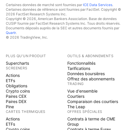
Certaines données de marché sont fournies par
ICE Data Services
.
Certaines données de référence sont fournies par FactSet. Copyright ©
2026 FactSet Research Systems Inc.
Copyright © 2026, American Bankers Association. Base de données
CUSIP fournie par FactSet Research Systems Inc. Tous droits réservés.
Documents déposés auprès de la SEC et autres documents fournis par
Quartr
.
© 2026 TradingView, Inc.
PLUS QU'UN PRODUIT
OUTILS & ABONNEMENTS
Supercharts
Fonctionnalités
SCREENERS
Tarifications
Données boursières
Actions
Offrez des abonnements
ETFs
TRADING
Obligations
Crypto coins
Vue d'ensemble
Paires CEX
Courtiers
Paires DEX
Comparaison des courtiers
Pine
The Leap
CARTES THERMIQUES
OFFRES SPÉCIALES
Actions
Contrats à terme de CME
ETFs
Group
Crypto coins
Contrats à terme Eurex