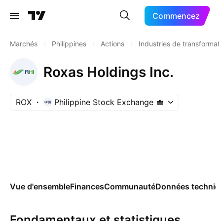
Commencez
Marchés
/
Philippines
/
Actions
/
Industries de transformat
Roxas Holdings Inc.
ROX
Philippine Stock Exchange
Vue d'ensemble
Finances
Communauté
Données techniq
Fondamentaux et statistiques