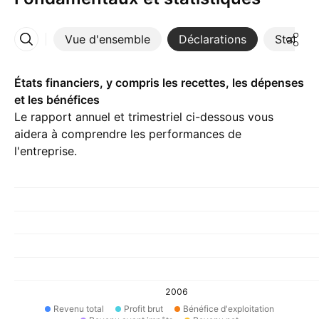
Vue d'ensemble
Déclarations
Statisti
Plus
États financiers, y compris les recettes, les dépenses
et les bénéfices
Le rapport annuel et trimestriel ci-dessous vous
aidera à comprendre les performances de
l'entreprise.
2006
Revenu total
Profit brut
Bénéfice d'exploitation