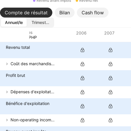
Revenu avant impôts
Revenu net
Compte de résultat
Bilan
Cash flow
Annuel/le
Trimestriel/le
Métriques
2006
2007
Devise: PHP
Revenu total
Coût des marchandises vendues
Profit brut
Dépenses d'exploitation (hors COGS)
Bénéfice d'exploitation
Non-operating income (total)