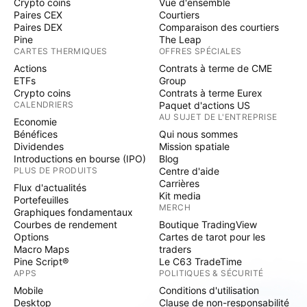
Crypto coins
Vue d'ensemble
Paires CEX
Courtiers
Paires DEX
Comparaison des courtiers
Pine
The Leap
CARTES THERMIQUES
OFFRES SPÉCIALES
Actions
Contrats à terme de CME
ETFs
Group
Crypto coins
Contrats à terme Eurex
CALENDRIERS
Paquet d'actions US
AU SUJET DE L'ENTREPRISE
Economie
Bénéfices
Qui nous sommes
Dividendes
Mission spatiale
Introductions en bourse (IPO)
Blog
PLUS DE PRODUITS
Centre d'aide
Carrières
Flux d'actualités
Kit media
Portefeuilles
MERCH
Graphiques fondamentaux
Courbes de rendement
Boutique TradingView
Options
Cartes de tarot pour les
Macro Maps
traders
Pine Script®
Le C63 TradeTime
APPS
POLITIQUES & SÉCURITÉ
Mobile
Conditions d'utilisation
Desktop
Clause de non-responsabilité