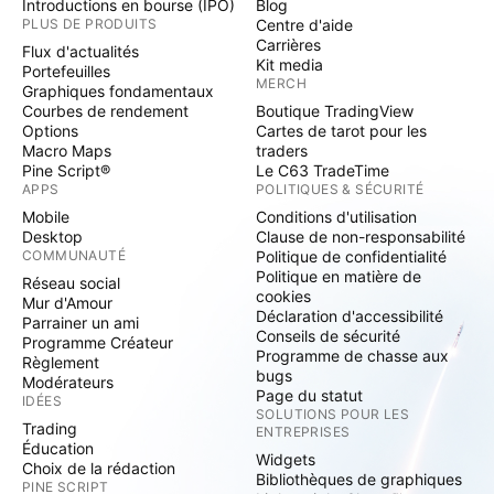
Introductions en bourse (IPO)
Blog
PLUS DE PRODUITS
Centre d'aide
Carrières
Flux d'actualités
Kit media
Portefeuilles
MERCH
Graphiques fondamentaux
Courbes de rendement
Boutique TradingView
Options
Cartes de tarot pour les
Macro Maps
traders
Pine Script®
Le C63 TradeTime
APPS
POLITIQUES & SÉCURITÉ
Mobile
Conditions d'utilisation
Desktop
Clause de non-responsabilité
COMMUNAUTÉ
Politique de confidentialité
Politique en matière de
Réseau social
cookies
Mur d'Amour
Déclaration d'accessibilité
Parrainer un ami
Conseils de sécurité
Programme Créateur
Programme de chasse aux
Règlement
bugs
Modérateurs
Page du statut
IDÉES
SOLUTIONS POUR LES
Trading
ENTREPRISES
Éducation
Widgets
Choix de la rédaction
Bibliothèques de graphiques
PINE SCRIPT