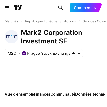
Commencez
Marchés
/
République Tchèque
/
Actions
/
Services Comm
Mark2 Corporation
Investment SE
M2C
Prague Stock Exchange
Vue d'ensemble
Finances
Communauté
Données techniq