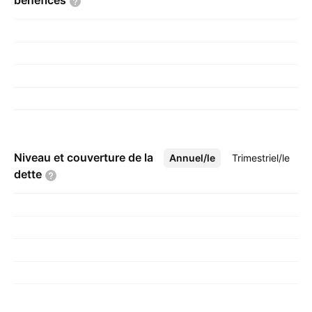
bénéfices
Niveau et couverture de la
Annuel/le
Plus
Trimestriel/le
dette