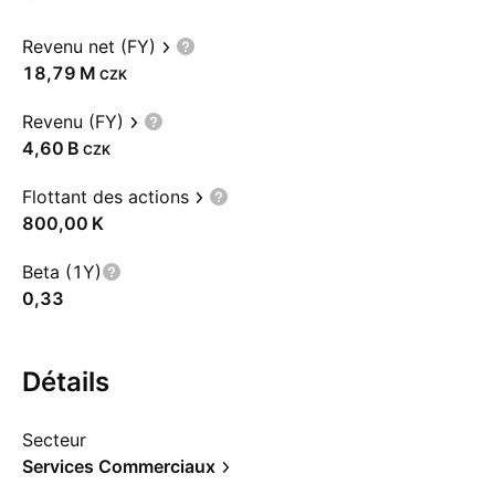
Revenu net (FY)
‪18,79 M‬
CZK
Revenu (FY)
‪4,60 B‬
CZK
Flottant des actions
‪800,00 K‬
Beta (1Y)
0,33
Détails
Secteur
Services Commerciaux