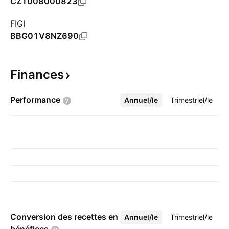
CZ1008000823
FIGI
BBG01V8NZ690
Finances
Performance
Annuel/le
Plus
Trimestriel/le
Conversion des recettes en
Annuel/le
Plus
Trimestriel/le