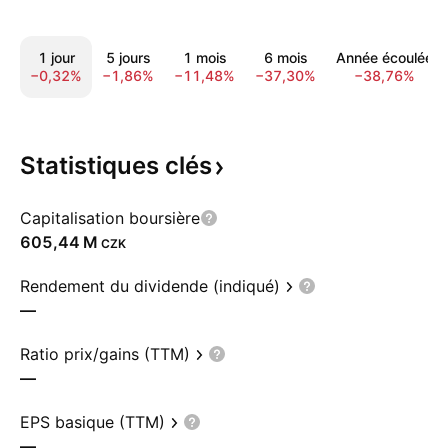
1 jour
5 jours
1 mois
6 mois
Année écoulée
−0,32%
−1,86%
−11,48%
−37,30%
−38,76%
Statistiques
clés
Capitalisation boursière
‪605,44 M‬
CZK
Rendement du dividende (indiqué)
—
Ratio prix/gains (TTM)
—
EPS basique (TTM)
—