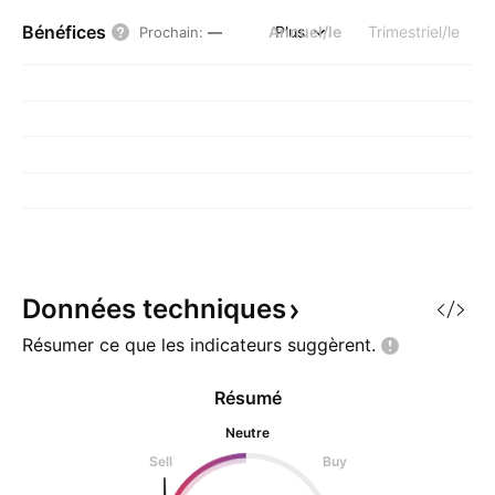
Bénéfices
Annuel/le
Plus
Trimestriel/le
Prochain
:
—
Données
techniques
Résumer ce que les indicateurs
suggèrent.
Résumé
Neutre
Sell
Buy