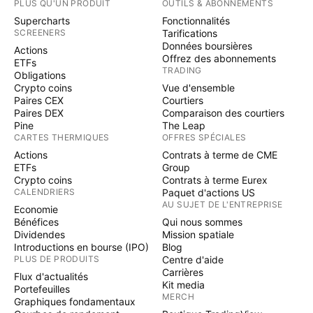
PLUS QU'UN PRODUIT
OUTILS & ABONNEMENTS
Supercharts
Fonctionnalités
SCREENERS
Tarifications
Données boursières
Actions
Offrez des abonnements
ETFs
TRADING
Obligations
Crypto coins
Vue d'ensemble
Paires CEX
Courtiers
Paires DEX
Comparaison des courtiers
Pine
The Leap
CARTES THERMIQUES
OFFRES SPÉCIALES
Actions
Contrats à terme de CME
ETFs
Group
Crypto coins
Contrats à terme Eurex
CALENDRIERS
Paquet d'actions US
AU SUJET DE L'ENTREPRISE
Economie
Bénéfices
Qui nous sommes
Dividendes
Mission spatiale
Introductions en bourse (IPO)
Blog
PLUS DE PRODUITS
Centre d'aide
Carrières
Flux d'actualités
Kit media
Portefeuilles
MERCH
Graphiques fondamentaux