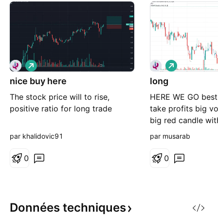
L
L
o
o
nice buy here
n
long
n
g
g
The stock price will to rise,
HERE WE GO best 
positive ratio for long trade
take profits big v
big red candle wi
candle stick that
par khalidovic91
par musarab
more than seller s
its a sign of a bul
0
0
good luck
Données
techniques