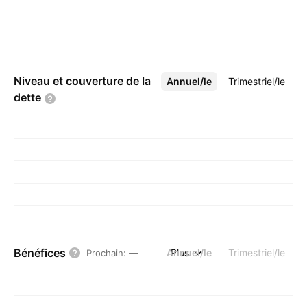
Niveau et couverture de la
Annuel/le
Plus
Trimestriel/le
dette
Bénéfices
Annuel/le
Plus
Trimestriel/le
Prochain
:
—