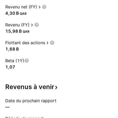
Revenu net (FY)
‪4,30 B‬
QAR
Revenu (FY)
‪15,98 B‬
QAR
Flottant des actions
‪1,68 B‬
Beta (1Y)
1,07
Revenus à
venir
Date du prochain rapport
—