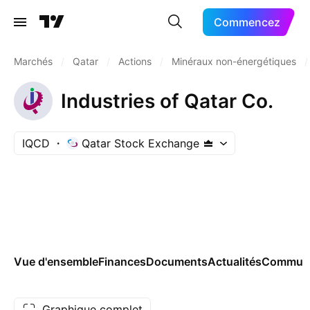
Commencez
Marchés
/
Qatar
/
Actions
/
Minéraux non-énergétiques
/
Industries of Qatar Co.
IQCD
Qatar Stock Exchange
Vue d'ensemble
Finances
Documents
Actualités
Commun
Graphique complet