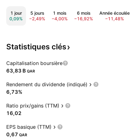
1 jour
5 jours
1 mois
6 mois
Année écoulée
1
0,09%
−2,49%
−4,00%
−16,92%
−11,48%
−
Statistiques
clés
Capitalisation boursière
‪63,83 B‬
QAR
Rendement du dividende (indiqué)
6,73%
Ratio prix/gains (TTM)
16,02
EPS basique (TTM)
0,67
QAR