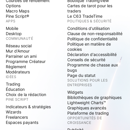
Courbes de rendement
Boutique TradingView
Options
Cartes de tarot pour les
Macro Maps
traders
Pine Script®
Le C63 TradeTime
APPS
POLITIQUES & SÉCURITÉ
Mobile
Conditions d'utilisation
Desktop
Clause de non-responsabilité
COMMUNAUTÉ
Politique de confidentialité
Politique en matière de
Réseau social
cookies
Mur d'Amour
Déclaration d'accessibilité
Parrainer un ami
Conseils de sécurité
Programme Créateur
Programme de chasse aux
Règlement
bugs
Modérateurs
Page du statut
IDÉES
SOLUTIONS POUR LES
Trading
ENTREPRISES
Éducation
Widgets
Choix de la rédaction
Bibliothèques de graphiques
PINE SCRIPT
Lightweight Charts™
Indicateurs & stratégies
Graphiques avancés
Wizards
Plateforme de trading
Freelancers
OPPORTUNITÉS DE
Espaces payants
CROISSANCE
Publicité