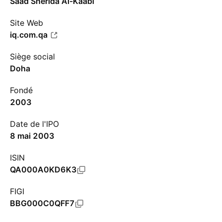
Saad Sherida Al-Kaabi
Site Web
iq.com.qa
Siège social
Doha
Fondé
2003
Date de l'IPO
8 mai 2003
ISIN
QA000A0KD6K3
FIGI
BBG000C0QFF7