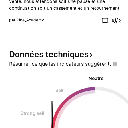
vente. nous attendons soit une pause et une
continuation soit un cassement et un retournement
vers le haut. notre prochaine transaction sera
par Pine_Academy
3
determiné par cet indicateur et 5 autres que nous
utilisons et l'ensemble des données dictera la suite
des c
Données
techniques
Résumer ce que les indicateurs
suggèrent.
Neutre
Sell
Strong sell