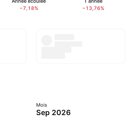
Année écoulée
1 année
−7,18%
−13,76%
Mois
Sep 2026