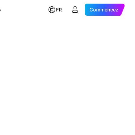
s
FR
Commencez