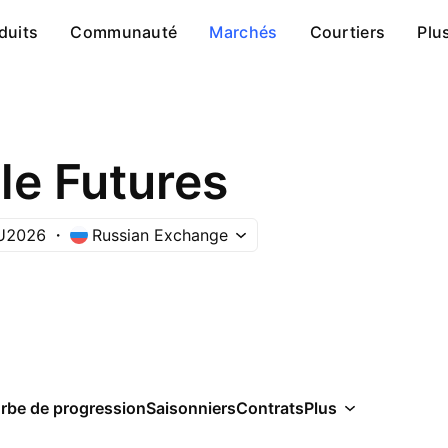
duits
Communauté
Marchés
Courtiers
Plu
le Futures
U2026
Russian Exchange
rbe de progression
Saisonniers
Contrats
Plus