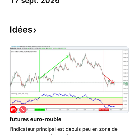
17 sept. 2026
Idées
S
h
futures euro-rouble
o
r
l'indicateur principal est depuis peu en zone de
t