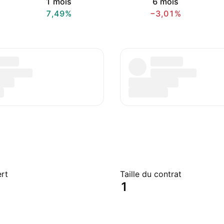
1 mois
6 mois
7,49%
−3,01%
ert
Taille du contrat
1