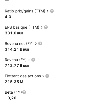
—
Ratio prix/gains (TTM)
4,0
EPS basique (TTM)
331,0
RUB
Revenu net (FY)
‪314,21 B‬
RUB
Revenu (FY)
‪712,77 B‬
RUB
Flottant des actions
‪215,35 M‬
Beta (1Y)
−0,20