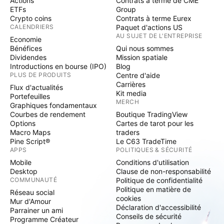
Actions
Contrats à terme de CME
ETFs
Group
Crypto coins
Contrats à terme Eurex
CALENDRIERS
Paquet d'actions US
AU SUJET DE L'ENTREPRISE
Economie
Bénéfices
Qui nous sommes
Dividendes
Mission spatiale
Introductions en bourse (IPO)
Blog
PLUS DE PRODUITS
Centre d'aide
Carrières
Flux d'actualités
Kit media
Portefeuilles
MERCH
Graphiques fondamentaux
Courbes de rendement
Boutique TradingView
Options
Cartes de tarot pour les
Macro Maps
traders
Pine Script®
Le C63 TradeTime
APPS
POLITIQUES & SÉCURITÉ
Mobile
Conditions d'utilisation
Desktop
Clause de non-responsabilité
COMMUNAUTÉ
Politique de confidentialité
Politique en matière de
Réseau social
cookies
Mur d'Amour
Déclaration d'accessibilité
Parrainer un ami
Conseils de sécurité
Programme Créateur