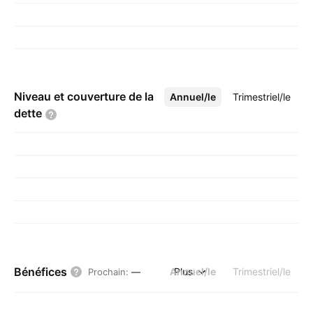
Niveau et couverture de la
Annuel/le
Plus
Trimestriel/le
dette
Bénéfices
Annuel/le
Plus
Trimestriel/le
Prochain
:
—