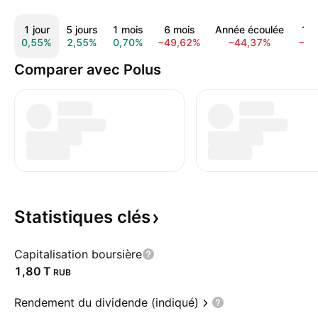
1 jour
5 jours
1 mois
6 mois
Année écoulée
1 a
0,55%
2,55%
0,70%
−49,62%
−44,37%
−35
Comparer avec Polus
Statistiques
clés
Capitalisation boursière
‪1,80 T‬
RUB
Rendement du dividende (indiqué)