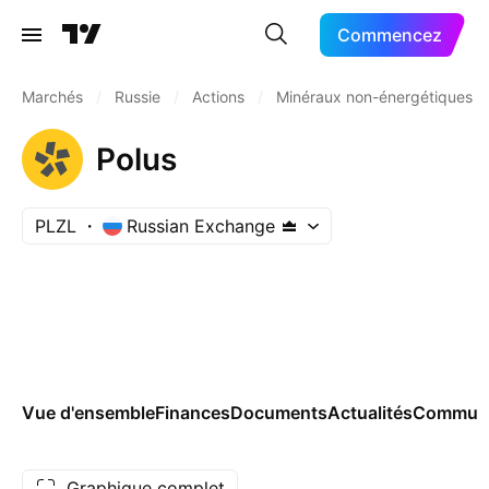
Commencez
Marchés
/
Russie
/
Actions
/
Minéraux non-énergétiques
Polus
PLZL
Russian Exchange
Vue d'ensemble
Finances
Documents
Actualités
Commun
Graphique complet