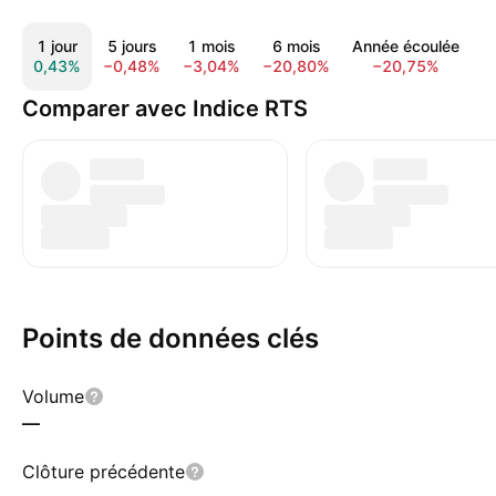
1 jour
5 jours
1 mois
6 mois
Année écoulée
1
0,43%
−0,48%
−3,04%
−20,80%
−20,75%
−
Comparer avec Indice RTS
Points de données clés
Volume
—
Clôture précédente