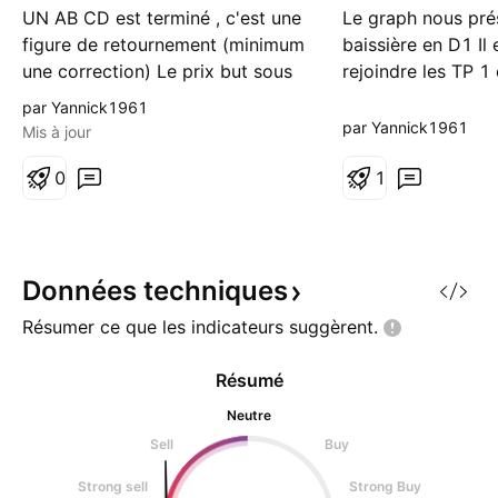
UN AB CD est terminé , c'est une
Le graph nous pré
t
t
figure de retournement (minimum
baissière en D1 Il 
une correction) Le prix but sous
rejoindre les TP 1
le haut d'un range ... pas valide
Je ne l'ai pas chez
par Yannick1961
car un seul point bas , mais l'idée
juste une info pou
par Yannick1961
Mis à jour
est la Retour possible sur
peuvent le trader
l'oblique (selon moi)
0
1
Données
techniques
Résumer ce que les indicateurs
suggèrent.
Résumé
Neutre
Sell
Buy
Strong sell
Strong Buy