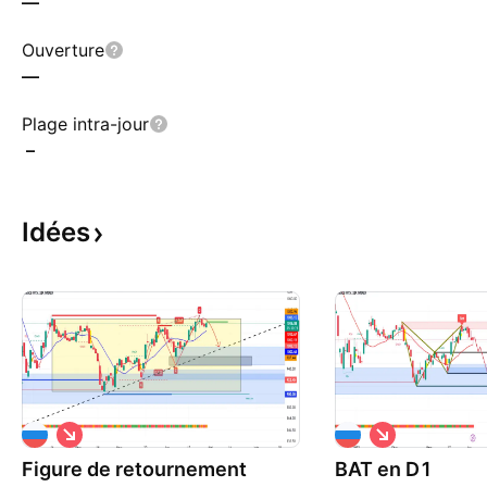
—
Ouverture
—
Plage intra-jour
–
Idées
S
S
h
h
Figure de retournement
o
BAT en D1
o
r
r