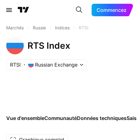
Commencez
Marchés
/
Russie
/
Indices
/
RTSI
RTS Index
RTSI
Russian Exchange
Vue d'ensemble
Communauté
Données techniques
Saiso
Graphique complet