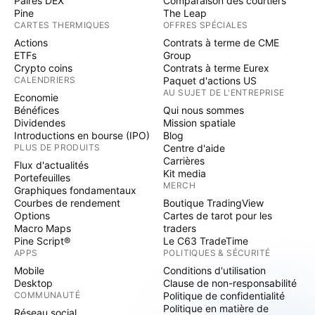
Paires DEX
Comparaison des courtiers
Pine
The Leap
CARTES THERMIQUES
OFFRES SPÉCIALES
Actions
Contrats à terme de CME
ETFs
Group
Crypto coins
Contrats à terme Eurex
CALENDRIERS
Paquet d'actions US
AU SUJET DE L'ENTREPRISE
Economie
Bénéfices
Qui nous sommes
Dividendes
Mission spatiale
Introductions en bourse (IPO)
Blog
PLUS DE PRODUITS
Centre d'aide
Carrières
Flux d'actualités
Kit media
Portefeuilles
MERCH
Graphiques fondamentaux
Courbes de rendement
Boutique TradingView
Options
Cartes de tarot pour les
Macro Maps
traders
Pine Script®
Le C63 TradeTime
APPS
POLITIQUES & SÉCURITÉ
Mobile
Conditions d'utilisation
Desktop
Clause de non-responsabilité
COMMUNAUTÉ
Politique de confidentialité
Politique en matière de
Réseau social