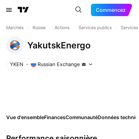
Commencez
Marchés
/
Russie
/
Actions
/
Services publics
/
Services 
YakutskEnergo
YKEN
Russian Exchange
Vue d'ensemble
Finances
Communauté
Données techniq
Performance saisonnière