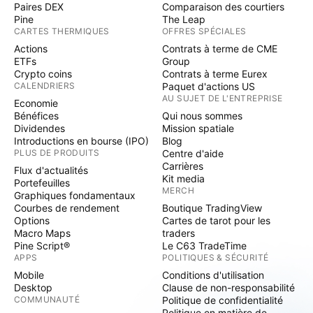
Paires DEX
Comparaison des courtiers
Pine
The Leap
CARTES THERMIQUES
OFFRES SPÉCIALES
Actions
Contrats à terme de CME
ETFs
Group
Crypto coins
Contrats à terme Eurex
CALENDRIERS
Paquet d'actions US
AU SUJET DE L'ENTREPRISE
Economie
Bénéfices
Qui nous sommes
Dividendes
Mission spatiale
Introductions en bourse (IPO)
Blog
PLUS DE PRODUITS
Centre d'aide
Carrières
Flux d'actualités
Kit media
Portefeuilles
MERCH
Graphiques fondamentaux
Courbes de rendement
Boutique TradingView
Options
Cartes de tarot pour les
Macro Maps
traders
Pine Script®
Le C63 TradeTime
APPS
POLITIQUES & SÉCURITÉ
Mobile
Conditions d'utilisation
Desktop
Clause de non-responsabilité
COMMUNAUTÉ
Politique de confidentialité
Politique en matière de