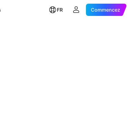
s
FR
Commencez