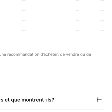
—
—
—
—
—
—
—
—
—
s une recommandation d’acheter, de vendre ou de
rs et que montrent-ils?