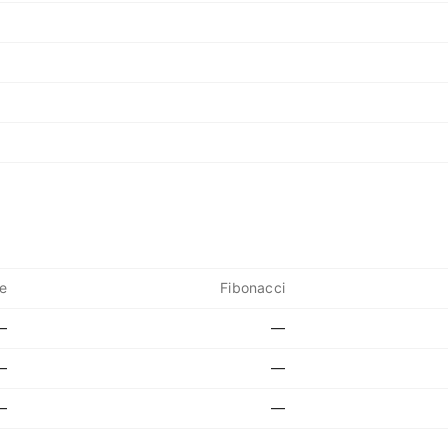
e
Fibonacci
—
—
—
—
—
—
—
—