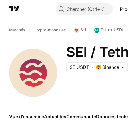
Chercher
Pro
Sei
Tether USDt
Marchés
/
Crypto-monnaies
/
/
SEI / Tet
SEIUSDT
Binance
Vue d'ensemble
Actualités
Communauté
Données tech