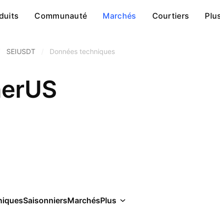
duits
Communauté
Marchés
Courtiers
Plu
/
SEIUSDT
/
Données techniques
herUS
niques
Saisonniers
Marchés
Plus