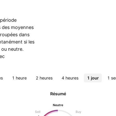
 période
es des moyennes
egroupées dans
ntanément si les
 ou neutre.
ec
es
1 heure
2 heures
4 heures
1 jour
1 s
Résumé
Neutre
Sell
Buy