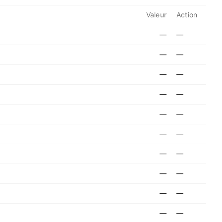
Valeur
Action
—
—
—
—
—
—
—
—
—
—
—
—
—
—
—
—
—
—
—
—