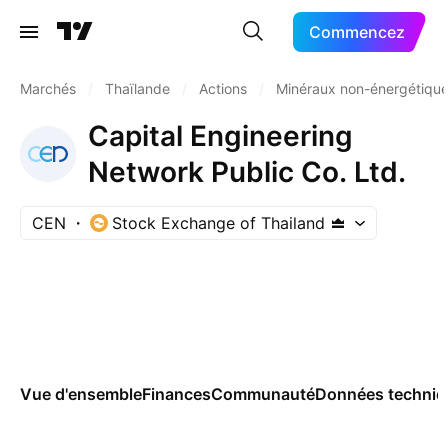
Commencez
Marchés
/
Thaïlande
/
Actions
/
Minéraux non-énergétiqu
Capital Engineering
Network Public Co. Ltd.
CEN
Stock Exchange of Thailand
Vue d'ensemble
Finances
Communauté
Données techniq