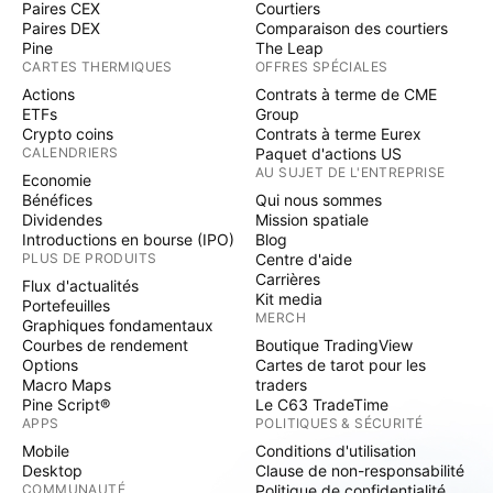
Paires CEX
Courtiers
Paires DEX
Comparaison des courtiers
Pine
The Leap
CARTES THERMIQUES
OFFRES SPÉCIALES
Actions
Contrats à terme de CME
ETFs
Group
Crypto coins
Contrats à terme Eurex
CALENDRIERS
Paquet d'actions US
AU SUJET DE L'ENTREPRISE
Economie
Bénéfices
Qui nous sommes
Dividendes
Mission spatiale
Introductions en bourse (IPO)
Blog
PLUS DE PRODUITS
Centre d'aide
Carrières
Flux d'actualités
Kit media
Portefeuilles
MERCH
Graphiques fondamentaux
Courbes de rendement
Boutique TradingView
Options
Cartes de tarot pour les
Macro Maps
traders
Pine Script®
Le C63 TradeTime
APPS
POLITIQUES & SÉCURITÉ
Mobile
Conditions d'utilisation
Desktop
Clause de non-responsabilité
COMMUNAUTÉ
Politique de confidentialité