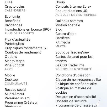
ETFs
Group
Crypto coins
Contrats à terme Eurex
CALENDRIERS
Paquet d'actions US
AU SUJET DE L'ENTREPRISE
Economie
Bénéfices
Qui nous sommes
Dividendes
Mission spatiale
Introductions en bourse (IPO)
Blog
PLUS DE PRODUITS
Centre d'aide
Carrières
Flux d'actualités
Kit media
Portefeuilles
MERCH
Graphiques fondamentaux
Courbes de rendement
Boutique TradingView
Options
Cartes de tarot pour les
Macro Maps
traders
Pine Script®
Le C63 TradeTime
APPS
POLITIQUES & SÉCURITÉ
Mobile
Conditions d'utilisation
Desktop
Clause de non-responsabilité
COMMUNAUTÉ
Politique de confidentialité
Politique en matière de
Réseau social
cookies
Mur d'Amour
Déclaration d'accessibilité
Parrainer un ami
Conseils de sécurité
Programme Créateur
Programme de chasse aux
Règlement