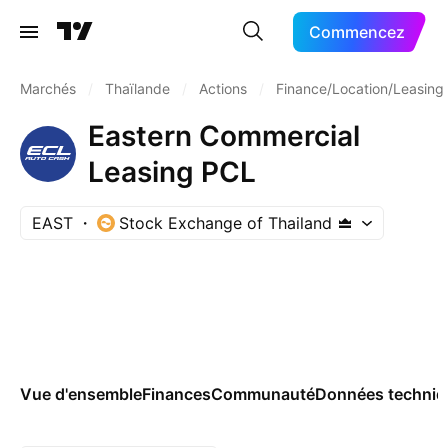
Commencez
Marchés
/
Thaïlande
/
Actions
/
Finance/Location/Leasing
Eastern Commercial
Leasing PCL
EAST
Stock Exchange of Thailand
Vue d'ensemble
Finances
Communauté
Données techniq