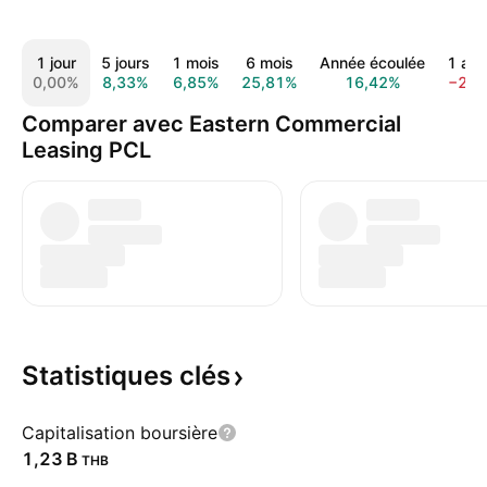
1 jour
5 jours
1 mois
6 mois
Année écoulée
1 an
0,00%
8,33%
6,85%
25,81%
16,42%
−2,5
Comparer avec Eastern Commercial
Leasing PCL
Statistiques
clés
Capitalisation boursière
‪1,23 B‬
THB