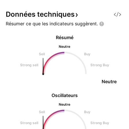
Données
techniques
Résumer ce que les indicateurs
suggèrent.
Résumé
Neutre
Sell
Buy
Strong sell
Strong Buy
Neutre
Oscillateurs
Neutre
Sell
Buy
Strong sell
Strong Buy