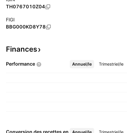
TH0767010Z04
FIGI
BBG000KD8Y78
Finances
Performance
Annuel/le
Plus
Trimestriel/le
Conversion des recettes en
Annuel/le
Plus
Trimestriel/le