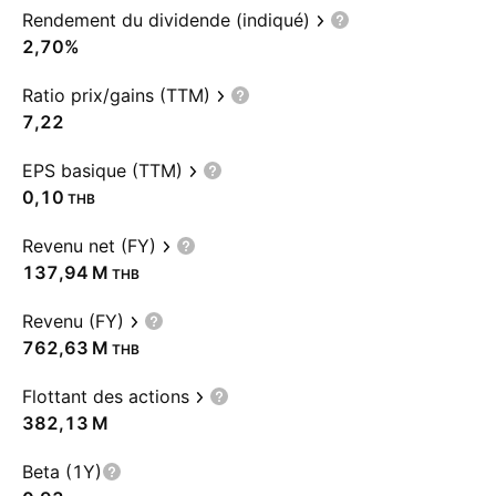
Rendement du dividende (indiqué)
2,70%
Ratio prix/gains (TTM)
7,22
EPS basique (TTM)
0,10
THB
Revenu net (FY)
‪137,94 M‬
THB
Revenu (FY)
‪762,63 M‬
THB
Flottant des actions
‪382,13 M‬
Beta (1Y)