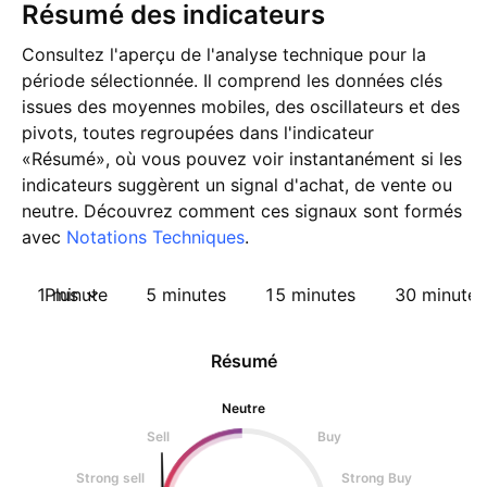
Résumé des indicateurs
Consultez l'aperçu de l'analyse technique pour la
période sélectionnée. Il comprend les données clés
issues des moyennes mobiles, des oscillateurs et des
pivots, toutes regroupées dans l'indicateur
«Résumé», où vous pouvez voir instantanément si les
indicateurs suggèrent un signal d'achat, de vente ou
neutre. Découvrez comment ces signaux sont formés
avec
Notations Techniques
.
1 minute
Plus
5 minutes
15 minutes
30 minutes
Résumé
Neutre
Sell
Buy
Strong sell
Strong Buy