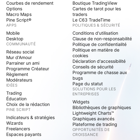
Courbes de rendement
Boutique TradingView
Options
Cartes de tarot pour les
Macro Maps
traders
Pine Script®
Le C63 TradeTime
APPS
POLITIQUES & SÉCURITÉ
Mobile
Conditions d'utilisation
Desktop
Clause de non-responsabilité
COMMUNAUTÉ
Politique de confidentialité
Politique en matière de
Réseau social
cookies
Mur d'Amour
Déclaration d'accessibilité
Parrainer un ami
Conseils de sécurité
Programme Créateur
Programme de chasse aux
Règlement
bugs
Modérateurs
Page du statut
IDÉES
SOLUTIONS POUR LES
Trading
ENTREPRISES
Éducation
Widgets
Choix de la rédaction
Bibliothèques de graphiques
PINE SCRIPT
Lightweight Charts™
Indicateurs & stratégies
Graphiques avancés
Wizards
Plateforme de trading
Freelancers
OPPORTUNITÉS DE
Espaces payants
CROISSANCE