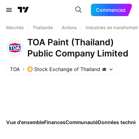
Commencez
Marchés
/
Thaïlande
/
Actions
/
Industries de transformati
TOA Paint (Thailand)
Public Company Limited
TOA
Stock Exchange of Thailand
Vue d'ensemble
Finances
Communauté
Données techniq