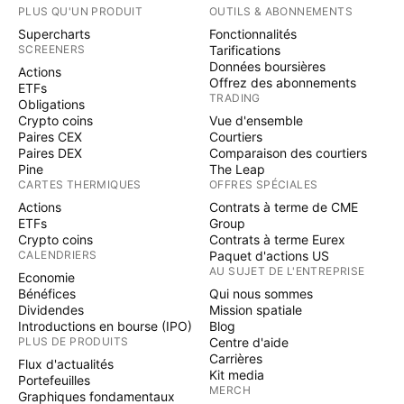
PLUS QU'UN PRODUIT
OUTILS & ABONNEMENTS
Supercharts
Fonctionnalités
SCREENERS
Tarifications
Données boursières
Actions
Offrez des abonnements
ETFs
TRADING
Obligations
Crypto coins
Vue d'ensemble
Paires CEX
Courtiers
Paires DEX
Comparaison des courtiers
Pine
The Leap
CARTES THERMIQUES
OFFRES SPÉCIALES
Actions
Contrats à terme de CME
ETFs
Group
Crypto coins
Contrats à terme Eurex
CALENDRIERS
Paquet d'actions US
AU SUJET DE L'ENTREPRISE
Economie
Bénéfices
Qui nous sommes
Dividendes
Mission spatiale
Introductions en bourse (IPO)
Blog
PLUS DE PRODUITS
Centre d'aide
Carrières
Flux d'actualités
Kit media
Portefeuilles
MERCH
Graphiques fondamentaux