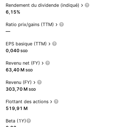
Rendement du dividende (indiqué)
6,15%
Ratio prix/gains (TTM)
—
EPS basique (TTM)
0,040
SGD
Revenu net (FY)
‪63,40 M‬
SGD
Revenu (FY)
‪303,70 M‬
SGD
Flottant des actions
‪519,91 M‬
Beta (1Y)