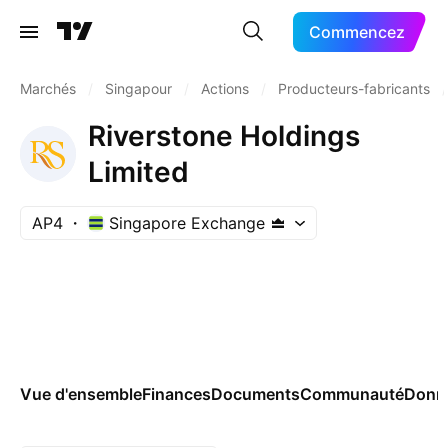
Commencez
Marchés
/
Singapour
/
Actions
/
Producteurs-fabricants
/
Riverstone Holdings
Limited
AP4
Singapore Exchange
Vue d'ensemble
Finances
Documents
Communauté
Donn