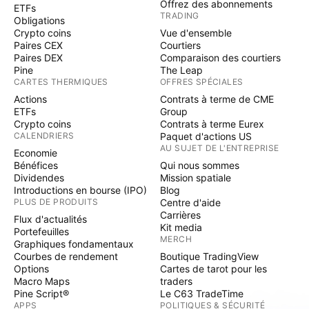
Offrez des abonnements
ETFs
TRADING
Obligations
Crypto coins
Vue d'ensemble
Paires CEX
Courtiers
Paires DEX
Comparaison des courtiers
Pine
The Leap
CARTES THERMIQUES
OFFRES SPÉCIALES
Actions
Contrats à terme de CME
ETFs
Group
Crypto coins
Contrats à terme Eurex
CALENDRIERS
Paquet d'actions US
AU SUJET DE L'ENTREPRISE
Economie
Bénéfices
Qui nous sommes
Dividendes
Mission spatiale
Introductions en bourse (IPO)
Blog
PLUS DE PRODUITS
Centre d'aide
Carrières
Flux d'actualités
Kit media
Portefeuilles
MERCH
Graphiques fondamentaux
Courbes de rendement
Boutique TradingView
Options
Cartes de tarot pour les
Macro Maps
traders
Pine Script®
Le C63 TradeTime
APPS
POLITIQUES & SÉCURITÉ