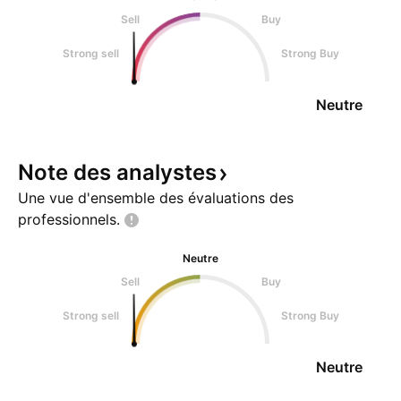
Sell
Buy
Strong sell
Strong Buy
Neutre
Note des
analystes
Une vue d'ensemble des évaluations des
professionnels.
Neutre
Sell
Buy
Strong sell
Strong Buy
Neutre