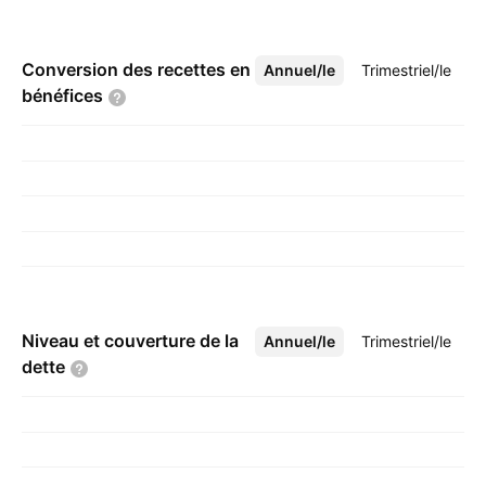
Conversion des recettes en
Annuel/le
Plus
Trimestriel/le
bénéfices
Niveau et couverture de la
Annuel/le
Plus
Trimestriel/le
dette