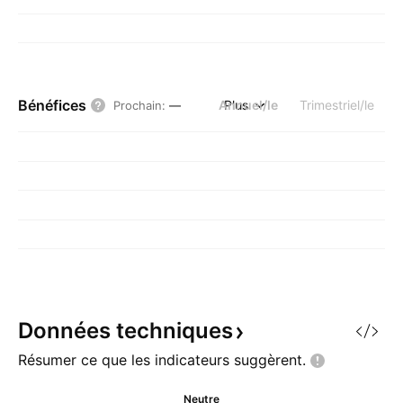
Bénéfices
Annuel/le
Plus
Trimestriel/le
Prochain
:
—
Données
techniques
Résumer ce que les indicateurs
suggèrent.
Neutre