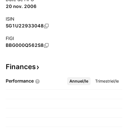
20 nov. 2006
ISIN
SG1U22933048
FIGI
BBG000Q562S8
Finances
Performance
Annuel/le
Plus
Trimestriel/le