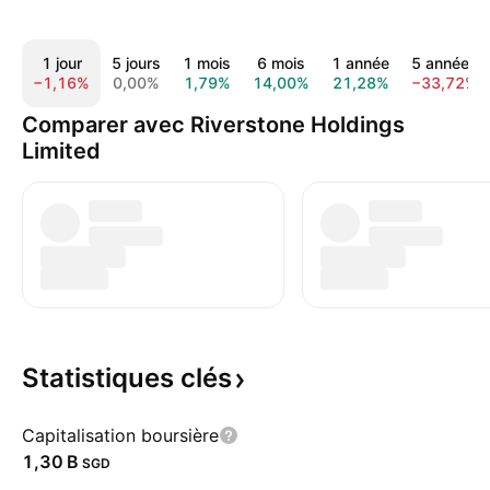
1 jour
5 jours
1 mois
6 mois
1 année
5 années
−1,16%
0,00%
1,79%
14,00%
21,28%
−33,72%
Comparer avec Riverstone Holdings
Limited
Statistiques
clés
Capitalisation boursière
‪1,30 B‬
SGD