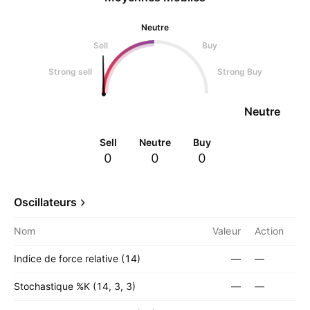
Neutre
Sell
Buy
Strong sell
Strong Buy
Neutre
Sell
Neutre
Buy
0
0
0
Oscillateurs
Nom
Valeur
Action
Indice de force relative (14)
—
—
Stochastique %K (14, 3, 3)
—
—