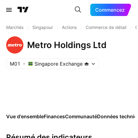
Commencez
Marchés
/
Singapour
/
Actions
/
Commerce de détail
/
G
Metro Holdings Ltd
M01
Singapore Exchange
Vue d'ensemble
Finances
Communauté
Données techniq
Résumé des indicateurs