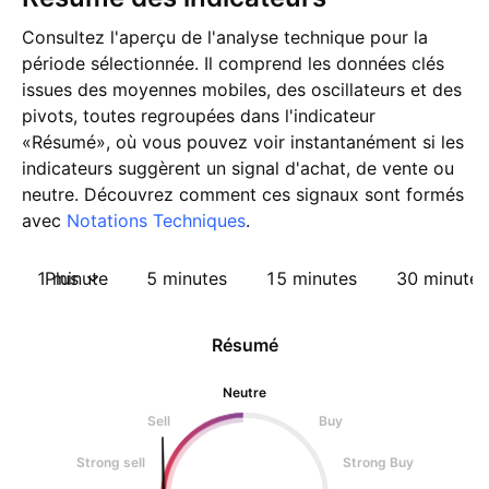
Consultez l'aperçu de l'analyse technique pour la
période sélectionnée. Il comprend les données clés
issues des moyennes mobiles, des oscillateurs et des
pivots, toutes regroupées dans l'indicateur
«Résumé», où vous pouvez voir instantanément si les
indicateurs suggèrent un signal d'achat, de vente ou
neutre. Découvrez comment ces signaux sont formés
avec
Notations Techniques
.
1 minute
Plus
5 minutes
15 minutes
30 minutes
Résumé
Neutre
Sell
Buy
Strong sell
Strong Buy