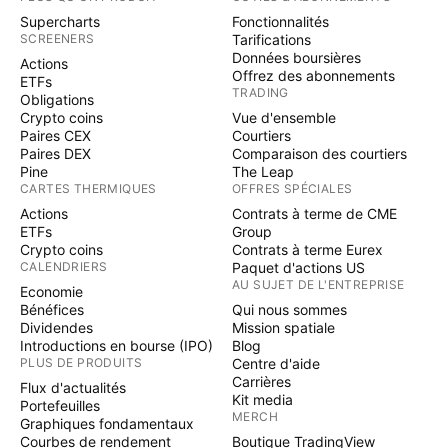
Supercharts
Fonctionnalités
SCREENERS
Tarifications
Données boursières
Actions
Offrez des abonnements
ETFs
TRADING
Obligations
Crypto coins
Vue d'ensemble
Paires CEX
Courtiers
Paires DEX
Comparaison des courtiers
Pine
The Leap
CARTES THERMIQUES
OFFRES SPÉCIALES
Actions
Contrats à terme de CME
ETFs
Group
Crypto coins
Contrats à terme Eurex
CALENDRIERS
Paquet d'actions US
AU SUJET DE L'ENTREPRISE
Economie
Bénéfices
Qui nous sommes
Dividendes
Mission spatiale
Introductions en bourse (IPO)
Blog
PLUS DE PRODUITS
Centre d'aide
Carrières
Flux d'actualités
Kit media
Portefeuilles
MERCH
Graphiques fondamentaux
Courbes de rendement
Boutique TradingView