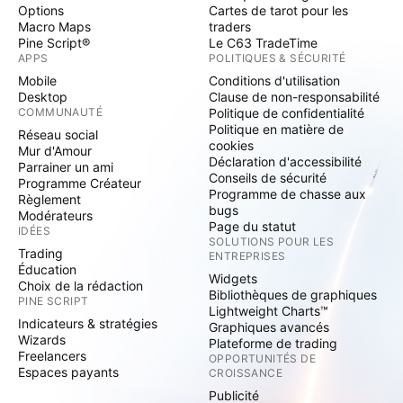
Options
Cartes de tarot pour les
Macro Maps
traders
Pine Script®
Le C63 TradeTime
APPS
POLITIQUES & SÉCURITÉ
Mobile
Conditions d'utilisation
Desktop
Clause de non-responsabilité
COMMUNAUTÉ
Politique de confidentialité
Politique en matière de
Réseau social
cookies
Mur d'Amour
Déclaration d'accessibilité
Parrainer un ami
Conseils de sécurité
Programme Créateur
Programme de chasse aux
Règlement
bugs
Modérateurs
Page du statut
IDÉES
SOLUTIONS POUR LES
Trading
ENTREPRISES
Éducation
Widgets
Choix de la rédaction
Bibliothèques de graphiques
PINE SCRIPT
Lightweight Charts™
Indicateurs & stratégies
Graphiques avancés
Wizards
Plateforme de trading
Freelancers
OPPORTUNITÉS DE
Espaces payants
CROISSANCE
Publicité