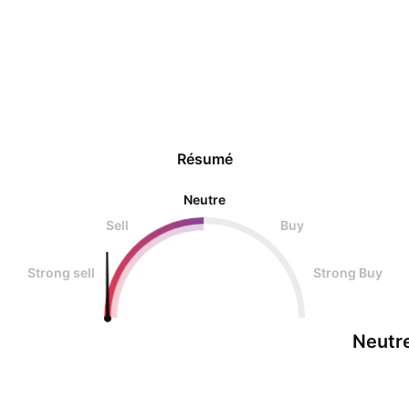
Résumé
Neutre
Sell
Buy
Strong sell
Strong Buy
Neutr