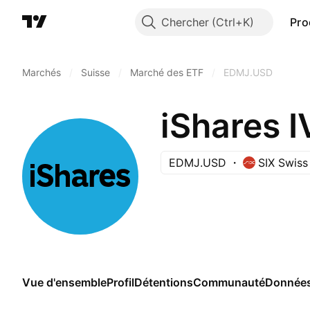
Chercher
Pro
Marchés
/
Suisse
/
Marché des ETF
/
EDMJ.USD
EDMJ.USD
SIX Swis
Vue d'ensemble
Profil
Détentions
Communauté
Données