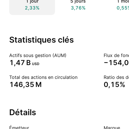
1 jour
5 jours
1 moi
2,33%
3,76%
0,55
Statistiques clés
Actifs sous gestion (AUM)
Flux de fon
‪1,47 B‬
‪−154,0
USD
Total des actions en circulation
Ratio des 
‪146,35 M‬
0,15%
Détails
Émetteur
Marque