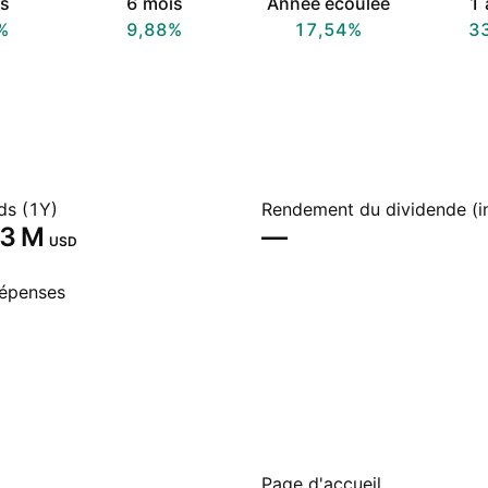
s
6 mois
Année écoulée
1 
%
9,88%
17,54%
3
ds (1Y)
Rendement du dividende (i
3 M‬
—
USD
dépenses
Page d'accueil