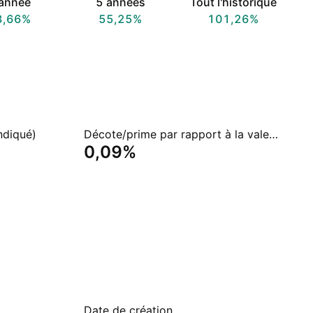
année
5 années
Tout l'historique
3,66%
55,25%
101,26%
ndiqué)
Décote/prime par rapport à la valeur nette d'inventaire
0,09%
Date de création