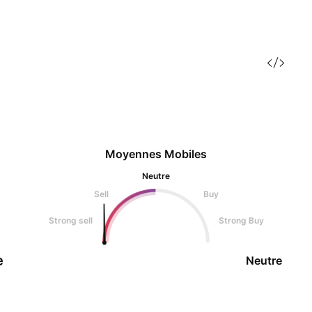
Moyennes Mobiles
Neutre
Sell
Buy
Strong sell
Strong Buy
e
Neutre