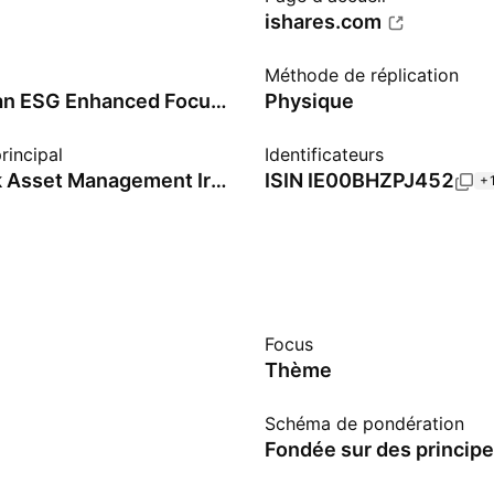
ishares.com
Méthode de réplication
MSCI Japan ESG Enhanced Focus CTB Index - Benchmark TR Net
Physique
rincipal
Identificateurs
BlackRock Asset Management Ireland Ltd.
ISIN
IE00BHZPJ452
+1
Focus
Thème
Schéma de pondération
Fondée sur des princip