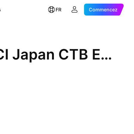
s
FR
Commencez
iShares IV PLC - iShares MSCI Japan CTB Enhanced ESG UCITS ETF Accum Shs Unhedged USD