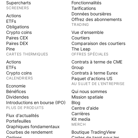
Supercharts
Fonctionnalités
SCREENERS
Tarifications
Données boursières
Actions
Offrez des abonnements
ETFs
TRADING
Obligations
Crypto coins
Vue d'ensemble
Paires CEX
Courtiers
Paires DEX
Comparaison des courtiers
Pine
The Leap
CARTES THERMIQUES
OFFRES SPÉCIALES
Actions
Contrats à terme de CME
ETFs
Group
Crypto coins
Contrats à terme Eurex
CALENDRIERS
Paquet d'actions US
AU SUJET DE L'ENTREPRISE
Economie
Bénéfices
Qui nous sommes
Dividendes
Mission spatiale
Introductions en bourse (IPO)
Blog
PLUS DE PRODUITS
Centre d'aide
Carrières
Flux d'actualités
Kit media
Portefeuilles
MERCH
Graphiques fondamentaux
Courbes de rendement
Boutique TradingView
Options
Cartes de tarot pour les