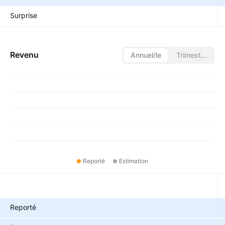
Surprise
Revenu
Annuel/le
Trimestriel/le
Reporté
Estimation
Métriques
Reporté