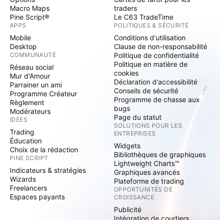
Macro Maps
traders
Pine Script®
Le C63 TradeTime
APPS
POLITIQUES & SÉCURITÉ
Mobile
Conditions d'utilisation
Desktop
Clause de non-responsabilité
COMMUNAUTÉ
Politique de confidentialité
Politique en matière de
Réseau social
cookies
Mur d'Amour
Déclaration d'accessibilité
Parrainer un ami
Conseils de sécurité
Programme Créateur
Programme de chasse aux
Règlement
bugs
Modérateurs
Page du statut
IDÉES
SOLUTIONS POUR LES
Trading
ENTREPRISES
Éducation
Widgets
Choix de la rédaction
Bibliothèques de graphiques
PINE SCRIPT
Lightweight Charts™
Indicateurs & stratégies
Graphiques avancés
Wizards
Plateforme de trading
Freelancers
OPPORTUNITÉS DE
Espaces payants
CROISSANCE
Publicité
Intégration de courtiers