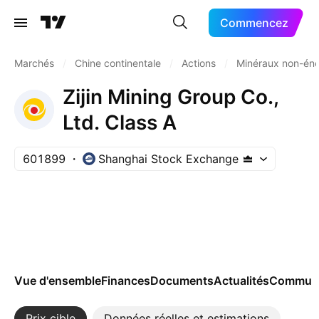
Commencez
Marchés
/
Chine continentale
/
Actions
/
Minéraux non-éne
Zijin Mining Group Co.,
Ltd. Class A
601899
Shanghai Stock Exchange
Vue d'ensemble
Finances
Documents
Actualités
Commun
Prix cible
Données réelles et estimations