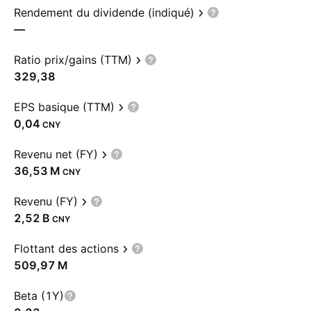
Rendement du dividende (indiqué)
—
Ratio prix/gains (TTM)
329,38
EPS basique (TTM)
0,04
CNY
Revenu net (FY)
‪36,53 M‬
CNY
Revenu (FY)
‪2,52 B‬
CNY
Flottant des actions
‪509,97 M‬
Beta (1Y)