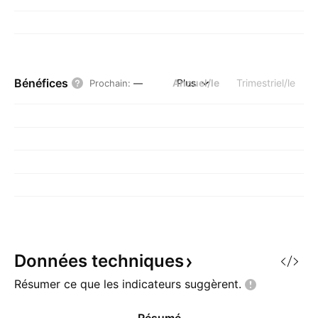
Bénéfices
Annuel/le
Plus
Trimestriel/le
Prochain
:
—
Données
techniques
Résumer ce que les indicateurs
suggèrent.