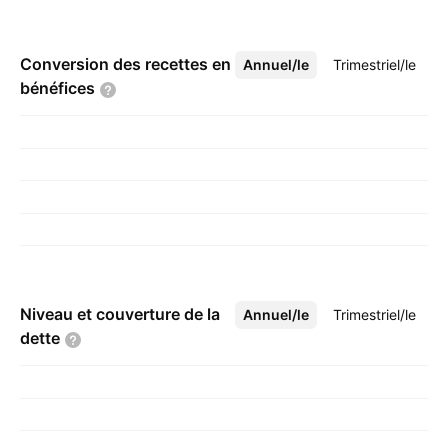
Conversion des recettes en
Annuel/le
Plus
Trimestriel/le
bénéfices
Niveau et couverture de la
Annuel/le
Plus
Trimestriel/le
dette