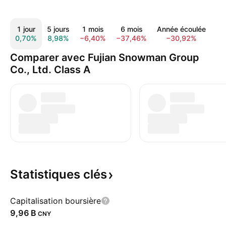
1 jour
5 jours
1 mois
6 mois
Année écoulée
1 
0,70%
8,98%
−6,40%
−37,46%
−30,92%
15
Comparer avec Fujian Snowman Group
Co., Ltd. Class A
Statistiques
clés
Capitalisation boursière
‪9,96 B‬
CNY