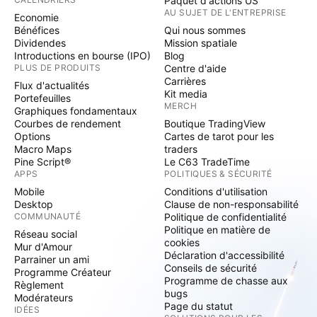
Paquet d'actions US
AU SUJET DE L'ENTREPRISE
Economie
Bénéfices
Qui nous sommes
Dividendes
Mission spatiale
Introductions en bourse (IPO)
Blog
PLUS DE PRODUITS
Centre d'aide
Carrières
Flux d'actualités
Kit media
Portefeuilles
MERCH
Graphiques fondamentaux
Courbes de rendement
Boutique TradingView
Options
Cartes de tarot pour les
Macro Maps
traders
Pine Script®
Le C63 TradeTime
APPS
POLITIQUES & SÉCURITÉ
Mobile
Conditions d'utilisation
Desktop
Clause de non-responsabilité
COMMUNAUTÉ
Politique de confidentialité
Politique en matière de
Réseau social
cookies
Mur d'Amour
Déclaration d'accessibilité
Parrainer un ami
Conseils de sécurité
Programme Créateur
Programme de chasse aux
Règlement
bugs
Modérateurs
Page du statut
IDÉES