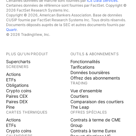
Certaines données de marché sont fournies par
ICE Data Services
.
Certaines données de référence sont fournies par FactSet. Copyright ©
2026 FactSet Research Systems Inc.
Copyright © 2026, American Bankers Association. Base de données
CUSIP fournie par FactSet Research Systems Inc. Tous droits réservés.
Documents déposés auprès de la SEC et autres documents fournis par
Quartr
.
© 2026 TradingView, Inc.
PLUS QU'UN PRODUIT
OUTILS & ABONNEMENTS
Supercharts
Fonctionnalités
SCREENERS
Tarifications
Données boursières
Actions
Offrez des abonnements
ETFs
TRADING
Obligations
Crypto coins
Vue d'ensemble
Paires CEX
Courtiers
Paires DEX
Comparaison des courtiers
Pine
The Leap
CARTES THERMIQUES
OFFRES SPÉCIALES
Actions
Contrats à terme de CME
ETFs
Group
Crypto coins
Contrats à terme Eurex
CALENDRIERS