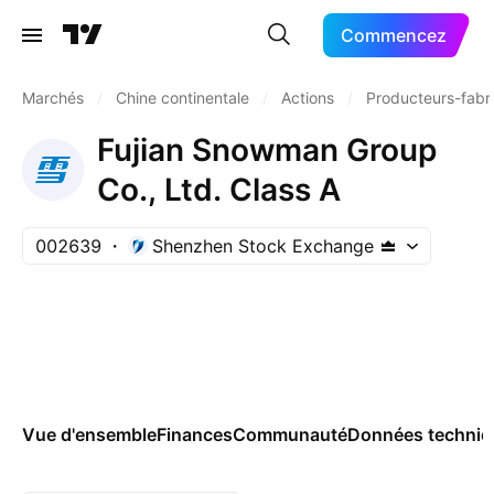
Commencez
Marchés
/
Chine continentale
/
Actions
/
Producteurs-fabr
Fujian Snowman Group
Co., Ltd. Class A
002639
Shenzhen Stock Exchange
Vue d'ensemble
Finances
Communauté
Données techniq