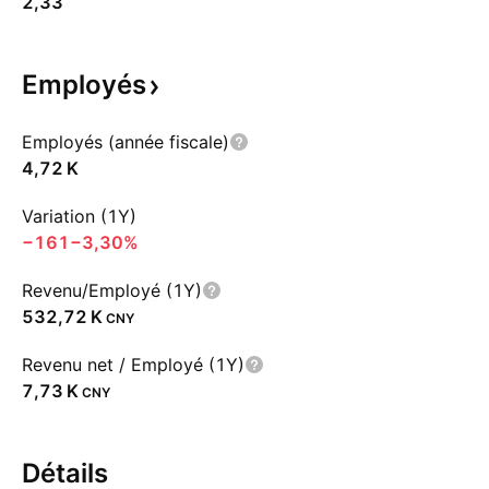
2,33
Employés
Employés (année fiscale)
‪4,72 K‬
Variation (1Y)
−161
−3,30%
Revenu/Employé (1Y)
‪532,72 K‬
CNY
Revenu net / Employé (1Y)
‪7,73 K‬
CNY
Détails