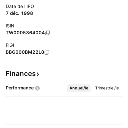
Date de l'IPO
7 déc. 1998
ISIN
TW0005364004
FIGI
BBG000BM22L8
Finances
Performance
Annuel/le
Plus
Trimestriel/le