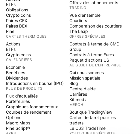
Offrez des abonnements
ETFs
TRADING
Obligations
Crypto coins
Vue d'ensemble
Paires CEX
Courtiers
Paires DEX
Comparaison des courtiers
Pine
The Leap
CARTES THERMIQUES
OFFRES SPÉCIALES
Actions
Contrats à terme de CME
ETFs
Group
Crypto coins
Contrats à terme Eurex
CALENDRIERS
Paquet d'actions US
AU SUJET DE L'ENTREPRISE
Economie
Bénéfices
Qui nous sommes
Dividendes
Mission spatiale
Introductions en bourse (IPO)
Blog
PLUS DE PRODUITS
Centre d'aide
Carrières
Flux d'actualités
Kit media
Portefeuilles
MERCH
Graphiques fondamentaux
Courbes de rendement
Boutique TradingView
Options
Cartes de tarot pour les
Macro Maps
traders
Pine Script®
Le C63 TradeTime
APPS
POLITIQUES & SÉCURITÉ