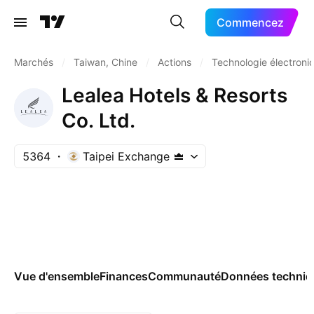
Commencez
Marchés
/
Taiwan, Chine
/
Actions
/
Technologie électroni
Lealea Hotels & Resorts
Co. Ltd.
5364
Taipei Exchange
Vue d'ensemble
Finances
Communauté
Données techniq