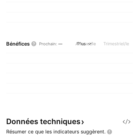
Bénéfices
Annuel/le
Plus
Trimestriel/le
Prochain
:
—
Données
techniques
Résumer ce que les indicateurs
suggèrent.