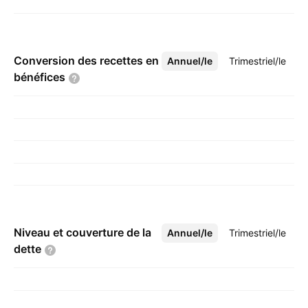
Conversion des recettes en
Annuel/le
Plus
Trimestriel/le
bénéfices
Niveau et couverture de la
Annuel/le
Plus
Trimestriel/le
dette