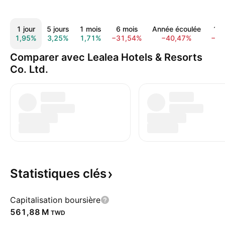
1 jour
5 jours
1 mois
6 mois
Année écoulée
1 a
1,95%
3,25%
1,71%
−31,54%
−40,47%
−53
Comparer avec Lealea Hotels & Resorts
Co. Ltd.
Statistiques
clés
Capitalisation boursière
‪561,88 M‬
TWD