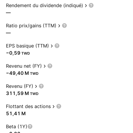
Rendement du dividende (indiqué)
—
Ratio prix/gains (TTM)
—
EPS basique (TTM)
−0,59
TWD
Revenu net (FY)
‪−49,40 M‬
TWD
Revenu (FY)
‪311,59 M‬
TWD
Flottant des actions
‪51,41 M‬
Beta (1Y)