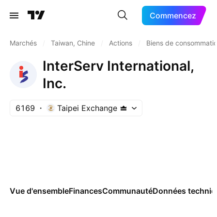
Commencez
Marchés
/
Taiwan, Chine
/
Actions
/
Biens de consommatio
InterServ International,
Inc.
6169
Taipei Exchange
Vue d'ensemble
Finances
Communauté
Données techniq