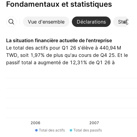
Fondamentaux et statistiques
Vue d'ensemble
Déclarations
Statisti
Plus
La situation financière actuelle de l'entreprise
Le total des actifs pour Q1 26 s'élève à ‪440,94 M‬
TWD, soit 1,97% de plus qu'au cours de Q4 25. Et le
passif total a augmenté de 12,31% de Q1 26 à
‪221,16 M‬ TWD.
2006
2007
Total des actifs
Total des passifs