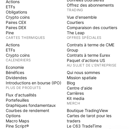
Actions
Offrez des abonnements
ETFs
TRADING
Obligations
Crypto coins
Vue d'ensemble
Paires CEX
Courtiers
Paires DEX
Comparaison des courtiers
Pine
The Leap
CARTES THERMIQUES
OFFRES SPÉCIALES
Actions
Contrats à terme de CME
ETFs
Group
Crypto coins
Contrats à terme Eurex
CALENDRIERS
Paquet d'actions US
AU SUJET DE L'ENTREPRISE
Economie
Bénéfices
Qui nous sommes
Dividendes
Mission spatiale
Introductions en bourse (IPO)
Blog
PLUS DE PRODUITS
Centre d'aide
Carrières
Flux d'actualités
Kit media
Portefeuilles
MERCH
Graphiques fondamentaux
Courbes de rendement
Boutique TradingView
Options
Cartes de tarot pour les
Macro Maps
traders
Pine Script®
Le C63 TradeTime