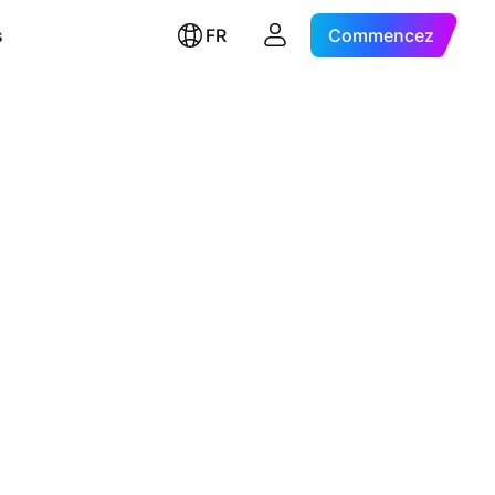
s
FR
Commencez