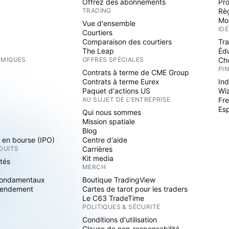
Offrez des abonnements
Pr
TRADING
Rè
Mo
Vue d'ensemble
ID
Courtiers
Comparaison des courtiers
Tr
The Leap
Éd
RMIQUES
OFFRES SPÉCIALES
Cho
PI
Contrats à terme de CME Group
Contrats à terme Eurex
Ind
Paquet d'actions US
Wi
S
AU SUJET DE L'ENTREPRISE
Fre
Es
Qui nous sommes
Mission spatiale
Blog
s en bourse (IPO)
Centre d'aide
DUITS
Carrières
Kit media
ités
MERCH
fondamentaux
Boutique TradingView
rendement
Cartes de tarot pour les traders
Le C63 TradeTime
POLITIQUES & SÉCURITÉ
Conditions d'utilisation
Clause de non-responsabilité