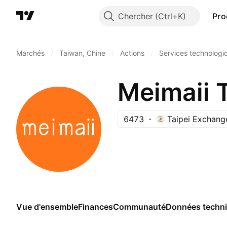
Chercher
Pro
Marchés
/
Taiwan, Chine
/
Actions
/
Services technologi
Meimaii 
6473
Taipei Exchang
Vue d'ensemble
Finances
Communauté
Données techn