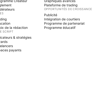
ogramme Créateur
Graphiques avancés
glement
Plateforme de trading
dérateurs
OPPORTUNITÉS DE CROISSANCE
ÉES
Publicité
ading
Intégration de courtiers
ucation
Programme de partenariat
ix de la rédaction
Programme éducatif
NE SCRIPT
icateurs & stratégies
zards
elancers
paces payants