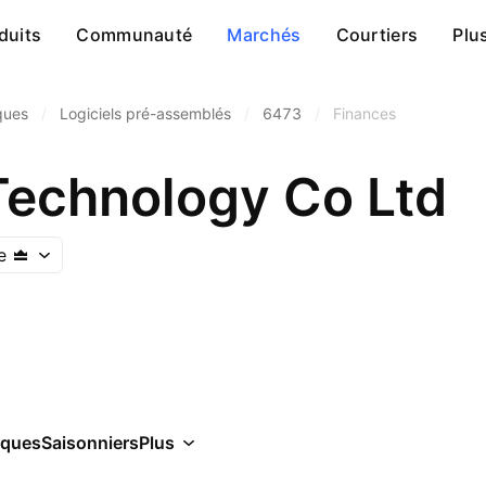
duits
Communauté
Marchés
Courtiers
Plu
ques
/
Logiciels pré-assemblés
/
6473
/
Finances
Technology Co Ltd
e
iques
Saisonniers
Plus