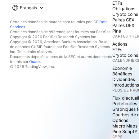
ETFs
Français
Obligations
Crypto coins
Paires CEX
Certaines données de marché sont fournies par
ICE Data
Paires DEX
Services
.
Pine
Certaines données de référence sont fournies par FactSet.
CARTES THE
Copyright © 2026 FactSet Research Systems Inc.
Copyright © 2026, American Bankers Association. Base
Actions
de données CUSIP fournie par FactSet Research Systems
ETFs
Inc. Tous droits réservés.
Crypto coins
Documents déposés auprès de la SEC et autres documents
CALENDRIER
fournis par
Quartr
.
© 2026 TradingView, Inc.
Economie
Bénéfices
Dividendes
Introduction
PLUS DE PRO
Flux d'actual
Portefeuilles
Graphiques 
Courbes de 
Options
Macro Maps
Pine Script®
APPS