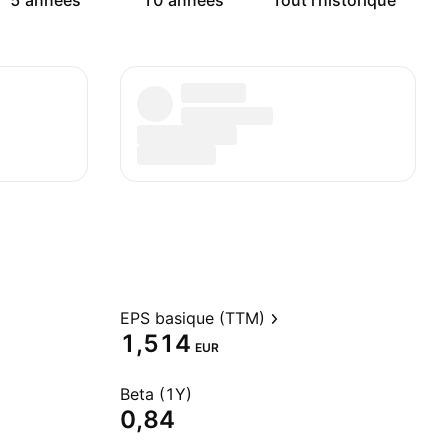
5 années
10 années
Tout l'historique
EPS basique (TTM)
1,514
EUR
Beta (1Y)
0,84