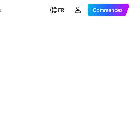
s
FR
Commencez