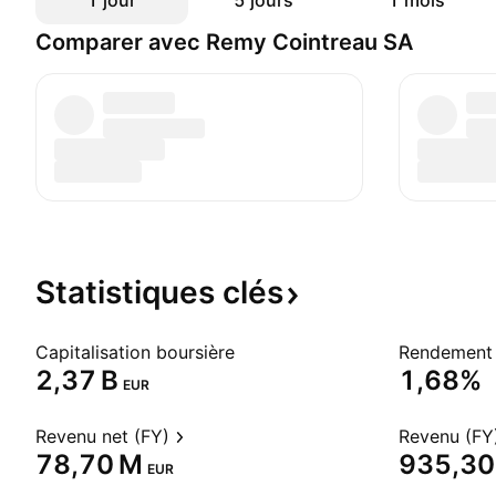
1 jour
5 jours
1 mois
Comparer avec Remy Cointreau SA
Statistiques
clés
Capitalisation boursière
Rendement 
‪2,37 B‬
1,68%
EUR
Revenu net (FY)
Revenu (FY
‪78,70 M‬
‪935,30
EUR