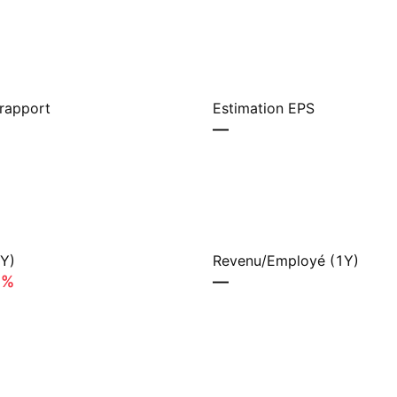
 rapport
Estimation EPS
—
1Y)
Revenu/Employé (1Y)
3%
—