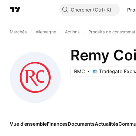
Chercher
Pro
Marchés
/
Allemagne
/
Actions
/
Produits de consommati
Remy Coi
RMC
Tradegate Exch
Vue d'ensemble
Finances
Documents
Actualités
Commu