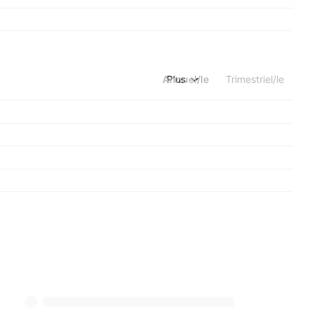
Annuel/le
Plus
Trimestriel/le