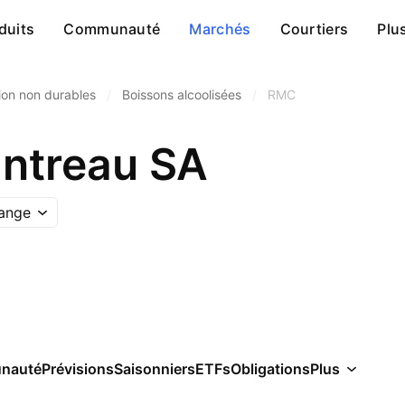
duits
Communauté
Marchés
Courtiers
Plu
on non durables
/
Boissons alcoolisées
/
RMC
ntreau SA
ange
nauté
Prévisions
Saisonniers
ETFs
Obligations
Plus