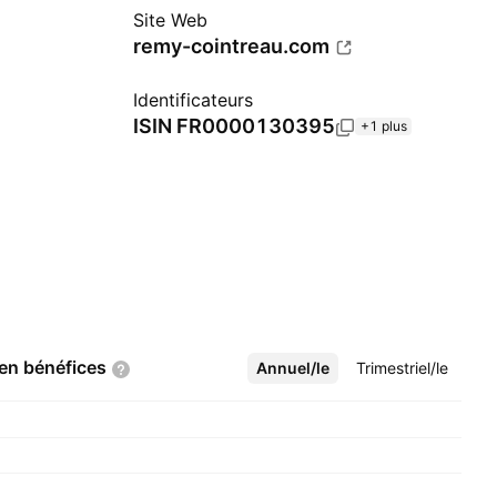
Site Web
remy-cointreau.com
Identificateurs
ISIN
FR0000130395
+1 plus
 en
bénéfices
Annuel/le
Plus
Trimestriel/le