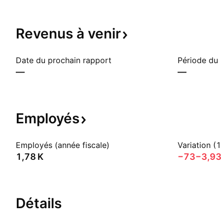
Revenus à
venir
Date du prochain rapport
Période du
—
—
Employés
Employés (année fiscale)
Variation (
‪1,78 K‬
−73
−3,9
Détails