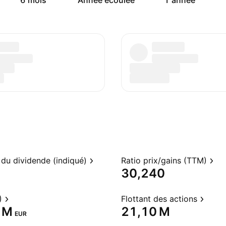
6 mois
Année écoulée
1 année
du dividende (indiqué)
Ratio prix/gains (TTM)
30,240
)
Flottant des actions
 M‬
‪21,10 M‬
EUR