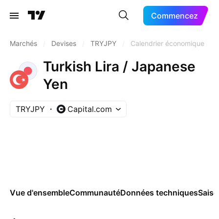
Commencez
Marchés
/
Devises
/
TRYJPY
/
Calendrier économique
Turkish Lira / Japanese
Yen
TRYJPY
Capital.com
Vue d'ensemble
Communauté
Données techniques
Saiso