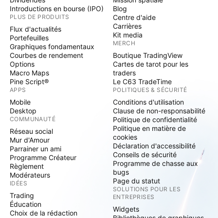
Introductions en bourse (IPO)
Blog
PLUS DE PRODUITS
Centre d'aide
Carrières
Flux d'actualités
Kit media
Portefeuilles
MERCH
Graphiques fondamentaux
Courbes de rendement
Boutique TradingView
Options
Cartes de tarot pour les
Macro Maps
traders
Pine Script®
Le C63 TradeTime
APPS
POLITIQUES & SÉCURITÉ
Mobile
Conditions d'utilisation
Desktop
Clause de non-responsabilité
COMMUNAUTÉ
Politique de confidentialité
Politique en matière de
Réseau social
cookies
Mur d'Amour
Déclaration d'accessibilité
Parrainer un ami
Conseils de sécurité
Programme Créateur
Programme de chasse aux
Règlement
bugs
Modérateurs
Page du statut
IDÉES
SOLUTIONS POUR LES
Trading
ENTREPRISES
Éducation
Widgets
Choix de la rédaction
Bibliothèques de graphiques