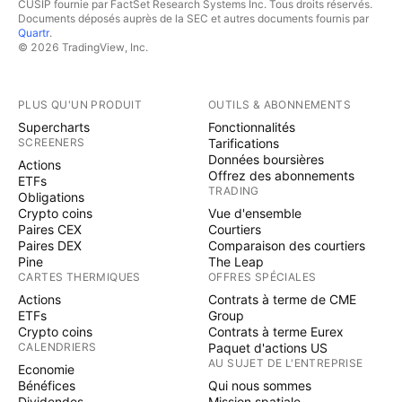
CUSIP fournie par FactSet Research Systems Inc. Tous droits réservés.
Documents déposés auprès de la SEC et autres documents fournis par
Quartr
.
© 2026 TradingView, Inc.
PLUS QU'UN PRODUIT
OUTILS & ABONNEMENTS
Supercharts
Fonctionnalités
SCREENERS
Tarifications
Données boursières
Actions
Offrez des abonnements
ETFs
TRADING
Obligations
Crypto coins
Vue d'ensemble
Paires CEX
Courtiers
Paires DEX
Comparaison des courtiers
Pine
The Leap
CARTES THERMIQUES
OFFRES SPÉCIALES
Actions
Contrats à terme de CME
ETFs
Group
Crypto coins
Contrats à terme Eurex
CALENDRIERS
Paquet d'actions US
AU SUJET DE L'ENTREPRISE
Economie
Bénéfices
Qui nous sommes
Dividendes
Mission spatiale