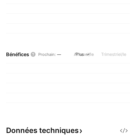
Bénéfices
Annuel/le
Plus
Trimestriel/le
Prochain
:
—
Données
techniques