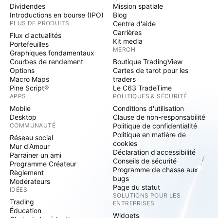
Dividendes
Mission spatiale
Introductions en bourse (IPO)
Blog
PLUS DE PRODUITS
Centre d'aide
Carrières
Flux d'actualités
Kit media
Portefeuilles
MERCH
Graphiques fondamentaux
Courbes de rendement
Boutique TradingView
Options
Cartes de tarot pour les
Macro Maps
traders
Pine Script®
Le C63 TradeTime
APPS
POLITIQUES & SÉCURITÉ
Mobile
Conditions d'utilisation
Desktop
Clause de non-responsabilité
COMMUNAUTÉ
Politique de confidentialité
Politique en matière de
Réseau social
cookies
Mur d'Amour
Déclaration d'accessibilité
Parrainer un ami
Conseils de sécurité
Programme Créateur
Programme de chasse aux
Règlement
bugs
Modérateurs
Page du statut
IDÉES
SOLUTIONS POUR LES
Trading
ENTREPRISES
Éducation
Widgets