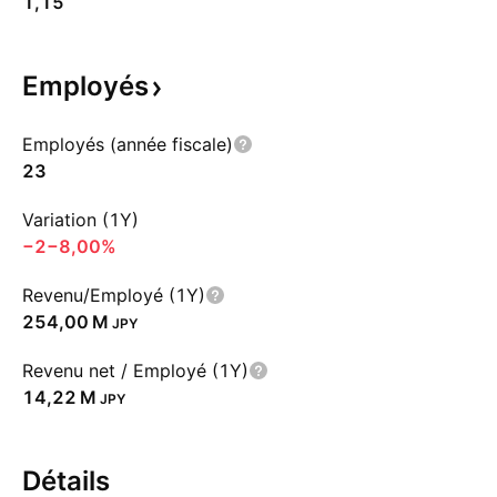
1,15
Employés
Employés (année fiscale)
23
Variation (1Y)
−2
−8,00%
Revenu/Employé (1Y)
‪254,00 M‬
JPY
Revenu net / Employé (1Y)
‪14,22 M‬
JPY
Détails