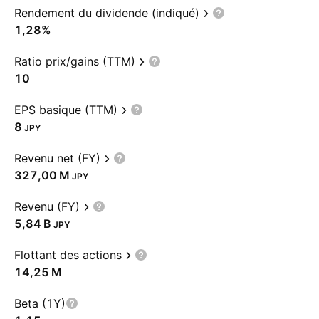
Rendement du dividende (indiqué)
1,28%
Ratio prix/gains (TTM)
10
EPS basique (TTM)
8
JPY
Revenu net (FY)
‪327,00 M‬
JPY
Revenu (FY)
‪5,84 B‬
JPY
Flottant des actions
‪14,25 M‬
Beta (1Y)