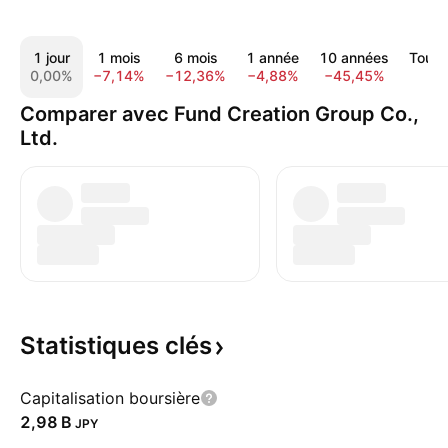
1 jour
1 mois
6 mois
1 année
10 années
Tout l
0,00%
−7,14%
−12,36%
−4,88%
−45,45%
7
Comparer avec Fund Creation Group Co.,
Ltd.
Statistiques
clés
Capitalisation boursière
‪2,98 B‬
JPY