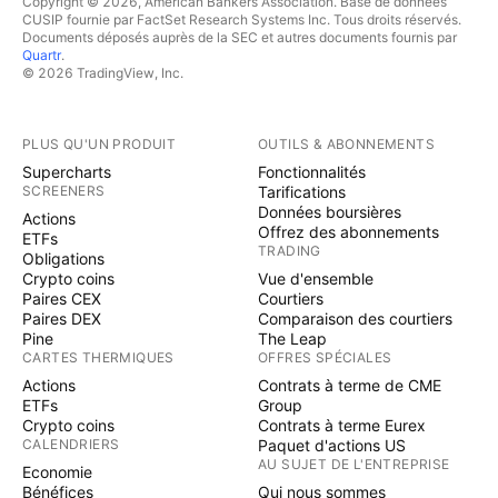
Copyright © 2026, American Bankers Association. Base de données
CUSIP fournie par FactSet Research Systems Inc. Tous droits réservés.
Documents déposés auprès de la SEC et autres documents fournis par
Quartr
.
© 2026 TradingView, Inc.
PLUS QU'UN PRODUIT
OUTILS & ABONNEMENTS
Supercharts
Fonctionnalités
SCREENERS
Tarifications
Données boursières
Actions
Offrez des abonnements
ETFs
TRADING
Obligations
Crypto coins
Vue d'ensemble
Paires CEX
Courtiers
Paires DEX
Comparaison des courtiers
Pine
The Leap
CARTES THERMIQUES
OFFRES SPÉCIALES
Actions
Contrats à terme de CME
ETFs
Group
Crypto coins
Contrats à terme Eurex
CALENDRIERS
Paquet d'actions US
AU SUJET DE L'ENTREPRISE
Economie
Bénéfices
Qui nous sommes