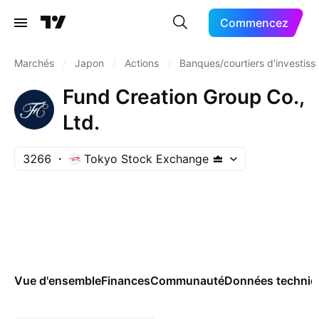
Commencez
Marchés
/
Japon
/
Actions
/
Banques/courtiers d'investis
Fund Creation Group Co.,
Ltd.
3266
Tokyo Stock Exchange
Vue d'ensemble
Finances
Communauté
Données techniq