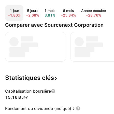
1 jour
5 jours
1 mois
6 mois
Année écoulée
1
−1,80%
−2,68%
3,81%
−25,34%
−28,76%
−
Comparer avec Sourcenext Corporation
Statistiques
clés
Capitalisation boursière
‪15,16 B‬
JPY
Rendement du dividende (indiqué)