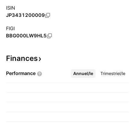
ISIN
JP3431200009
FIGI
BBG000LW9HL5
Finances
Performance
Annuel/le
Plus
Trimestriel/le