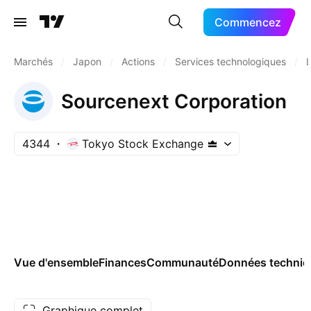
Commencez
Marchés
/
Japon
/
Actions
/
Services technologiques
/
L
Sourcenext Corporation
4344
Tokyo Stock Exchange
Vue d'ensemble
Finances
Communauté
Données techniq
Graphique complet