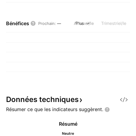
Bénéfices
Annuel/le
Plus
Trimestriel/le
Prochain
:
—
Données
techniques
Résumer ce que les indicateurs
suggèrent.
Résumé
Neutre