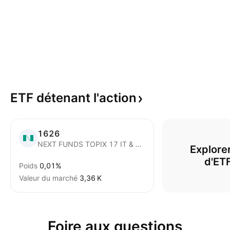
ETF détenant
l'action
1626
NEXT FUNDS TOPIX 17 IT & Service Other ETF
Explorer
d'ET
Poids
0,01%
Valeur du marché
‪3,36 K‬
Foire aux questions