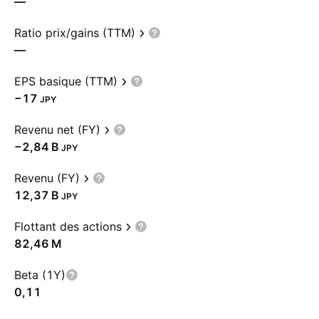
—
Ratio prix/gains (TTM)
—
EPS basique (TTM)
−17
JPY
Revenu net (FY)
‪−2,84 B‬
JPY
Revenu (FY)
‪12,37 B‬
JPY
Flottant des actions
‪82,46 M‬
Beta (1Y)
0,11