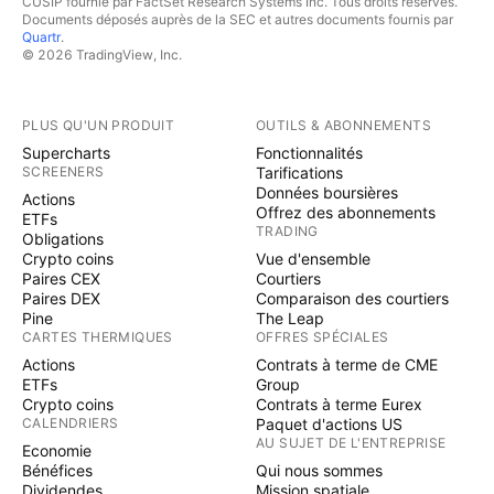
CUSIP fournie par FactSet Research Systems Inc. Tous droits réservés.
Documents déposés auprès de la SEC et autres documents fournis par
Quartr
.
© 2026 TradingView, Inc.
PLUS QU'UN PRODUIT
OUTILS & ABONNEMENTS
Supercharts
Fonctionnalités
SCREENERS
Tarifications
Données boursières
Actions
Offrez des abonnements
ETFs
TRADING
Obligations
Crypto coins
Vue d'ensemble
Paires CEX
Courtiers
Paires DEX
Comparaison des courtiers
Pine
The Leap
CARTES THERMIQUES
OFFRES SPÉCIALES
Actions
Contrats à terme de CME
ETFs
Group
Crypto coins
Contrats à terme Eurex
CALENDRIERS
Paquet d'actions US
AU SUJET DE L'ENTREPRISE
Economie
Bénéfices
Qui nous sommes
Dividendes
Mission spatiale