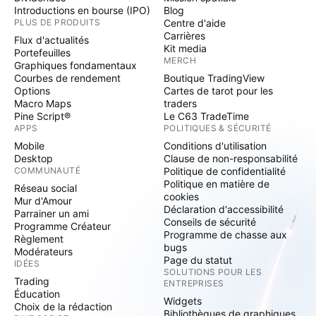
Introductions en bourse (IPO)
Blog
PLUS DE PRODUITS
Centre d'aide
Carrières
Flux d'actualités
Kit media
Portefeuilles
MERCH
Graphiques fondamentaux
Courbes de rendement
Boutique TradingView
Options
Cartes de tarot pour les
Macro Maps
traders
Pine Script®
Le C63 TradeTime
APPS
POLITIQUES & SÉCURITÉ
Mobile
Conditions d'utilisation
Desktop
Clause de non-responsabilité
COMMUNAUTÉ
Politique de confidentialité
Politique en matière de
Réseau social
cookies
Mur d'Amour
Déclaration d'accessibilité
Parrainer un ami
Conseils de sécurité
Programme Créateur
Programme de chasse aux
Règlement
bugs
Modérateurs
Page du statut
IDÉES
SOLUTIONS POUR LES
Trading
ENTREPRISES
Éducation
Widgets
Choix de la rédaction
Bibliothèques de graphiques