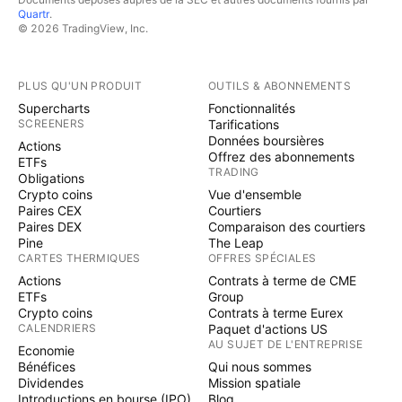
Quartr
.
© 2026 TradingView, Inc.
PLUS QU'UN PRODUIT
OUTILS & ABONNEMENTS
Supercharts
Fonctionnalités
SCREENERS
Tarifications
Données boursières
Actions
Offrez des abonnements
ETFs
TRADING
Obligations
Crypto coins
Vue d'ensemble
Paires CEX
Courtiers
Paires DEX
Comparaison des courtiers
Pine
The Leap
CARTES THERMIQUES
OFFRES SPÉCIALES
Actions
Contrats à terme de CME
ETFs
Group
Crypto coins
Contrats à terme Eurex
CALENDRIERS
Paquet d'actions US
AU SUJET DE L'ENTREPRISE
Economie
Bénéfices
Qui nous sommes
Dividendes
Mission spatiale
Introductions en bourse (IPO)
Blog