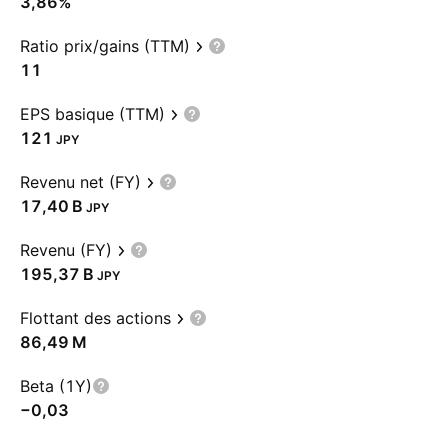
3,86%
Ratio prix/gains (TTM)
11
EPS basique (TTM)
121
JPY
Revenu net (FY)
‪17,40 B‬
JPY
Revenu (FY)
‪195,37 B‬
JPY
Flottant des actions
‪86,49 M‬
Beta (1Y)
−0,03