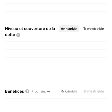
Niveau et couverture de la
Annuel/le
Plus
Trimestriel/le
dette
Bénéfices
Annuel/le
Plus
Trimestriel/le
Prochain
:
—