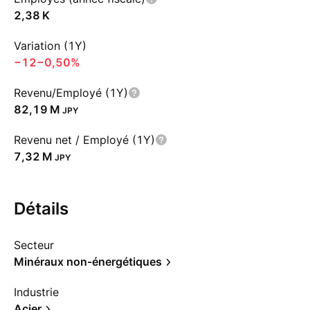
‪2,38 K‬
Variation (1Y)
−12
−0,50%
Revenu/Employé (1Y)
‪82,19 M‬
JPY
Revenu net / Employé (1Y)
‪7,32 M‬
JPY
Détails
Secteur
Minéraux non-énergétiques
Industrie
Acier