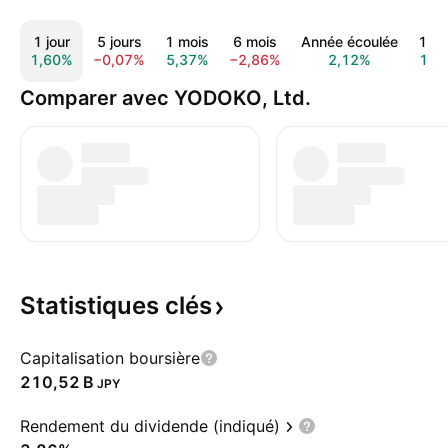
1 jour
5 jours
1 mois
6 mois
Année écoulée
1 a
1,60%
−0,07%
5,37%
−2,86%
2,12%
18,
Comparer avec YODOKO, Ltd.
Statistiques
clés
Capitalisation boursière
‪210,52 B‬
JPY
Rendement du dividende (indiqué)