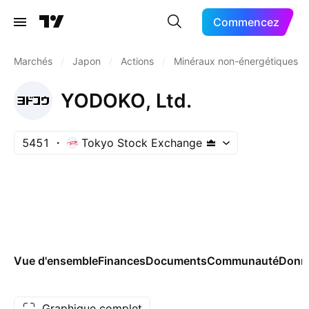
Commencez
Marchés
/
Japon
/
Actions
/
Minéraux non-énergétiques
YODOKO, Ltd.
5451
Tokyo Stock Exchange
Vue d'ensemble
Finances
Documents
Communauté
Donn
Graphique complet