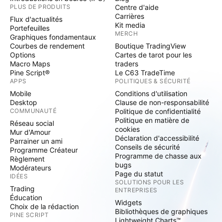
PLUS DE PRODUITS
Centre d'aide
Carrières
Flux d'actualités
Kit media
Portefeuilles
MERCH
Graphiques fondamentaux
Courbes de rendement
Boutique TradingView
Options
Cartes de tarot pour les
Macro Maps
traders
Pine Script®
Le C63 TradeTime
APPS
POLITIQUES & SÉCURITÉ
Mobile
Conditions d'utilisation
Desktop
Clause de non-responsabilité
COMMUNAUTÉ
Politique de confidentialité
Politique en matière de
Réseau social
cookies
Mur d'Amour
Déclaration d'accessibilité
Parrainer un ami
Conseils de sécurité
Programme Créateur
Programme de chasse aux
Règlement
bugs
Modérateurs
Page du statut
IDÉES
SOLUTIONS POUR LES
Trading
ENTREPRISES
Éducation
Widgets
Choix de la rédaction
Bibliothèques de graphiques
PINE SCRIPT
Lightweight Charts™