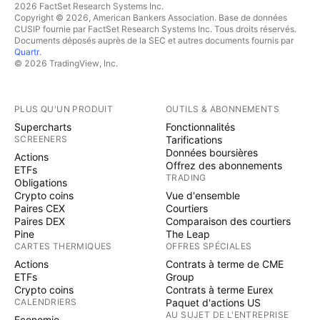
2026 FactSet Research Systems Inc.
Copyright © 2026, American Bankers Association. Base de données
CUSIP fournie par FactSet Research Systems Inc. Tous droits réservés.
Documents déposés auprès de la SEC et autres documents fournis par
Quartr
.
© 2026 TradingView, Inc.
PLUS QU'UN PRODUIT
OUTILS & ABONNEMENTS
Supercharts
Fonctionnalités
SCREENERS
Tarifications
Données boursières
Actions
Offrez des abonnements
ETFs
TRADING
Obligations
Crypto coins
Vue d'ensemble
Paires CEX
Courtiers
Paires DEX
Comparaison des courtiers
Pine
The Leap
CARTES THERMIQUES
OFFRES SPÉCIALES
Actions
Contrats à terme de CME
ETFs
Group
Crypto coins
Contrats à terme Eurex
CALENDRIERS
Paquet d'actions US
AU SUJET DE L'ENTREPRISE
Economie