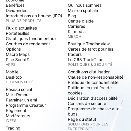
Bénéfices
Qui nous sommes
Dividendes
Mission spatiale
Introductions en bourse (IPO)
Blog
PLUS DE PRODUITS
Centre d'aide
Carrières
Flux d'actualités
Kit media
Portefeuilles
MERCH
Graphiques fondamentaux
Courbes de rendement
Boutique TradingView
Options
Cartes de tarot pour les
Macro Maps
traders
Pine Script®
Le C63 TradeTime
APPS
POLITIQUES & SÉCURITÉ
Mobile
Conditions d'utilisation
Desktop
Clause de non-responsabilité
COMMUNAUTÉ
Politique de confidentialité
Politique en matière de
Réseau social
cookies
Mur d'Amour
Déclaration d'accessibilité
Parrainer un ami
Conseils de sécurité
Programme Créateur
Programme de chasse aux
Règlement
bugs
Modérateurs
Page du statut
IDÉES
SOLUTIONS POUR LES
Trading
ENTREPRISES