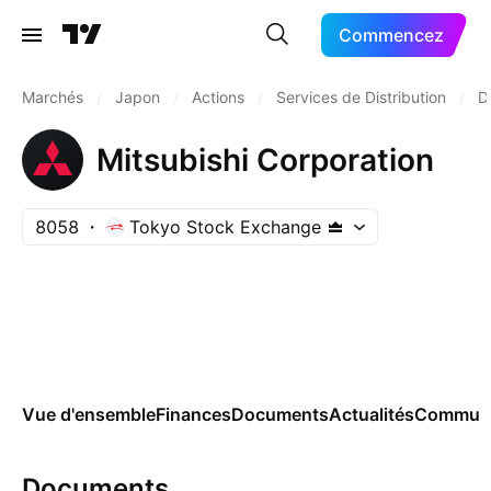
Commencez
Marchés
/
Japon
/
Actions
/
Services de Distribution
/
D
Mitsubishi Corporation
8058
Tokyo Stock Exchange
Vue d'ensemble
Finances
Documents
Actualités
Commun
Documents