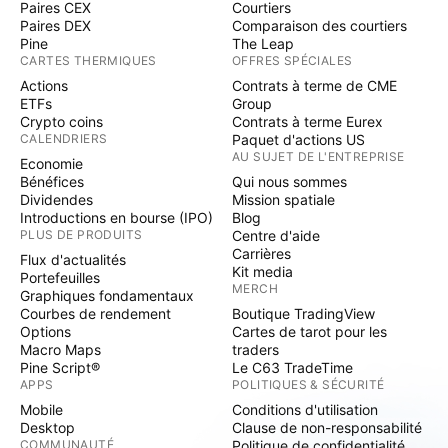
Paires CEX
Courtiers
Paires DEX
Comparaison des courtiers
Pine
The Leap
CARTES THERMIQUES
OFFRES SPÉCIALES
Actions
Contrats à terme de CME
ETFs
Group
Crypto coins
Contrats à terme Eurex
CALENDRIERS
Paquet d'actions US
AU SUJET DE L'ENTREPRISE
Economie
Bénéfices
Qui nous sommes
Dividendes
Mission spatiale
Introductions en bourse (IPO)
Blog
PLUS DE PRODUITS
Centre d'aide
Carrières
Flux d'actualités
Kit media
Portefeuilles
MERCH
Graphiques fondamentaux
Courbes de rendement
Boutique TradingView
Options
Cartes de tarot pour les
Macro Maps
traders
Pine Script®
Le C63 TradeTime
APPS
POLITIQUES & SÉCURITÉ
Mobile
Conditions d'utilisation
Desktop
Clause de non-responsabilité
COMMUNAUTÉ
Politique de confidentialité