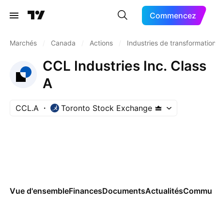
Commencez
Marchés
/
Canada
/
Actions
/
Industries de transformation
CCL Industries Inc. Class
A
CCL.A
Toronto Stock Exchange
Vue d'ensemble
Finances
Documents
Actualités
Commun