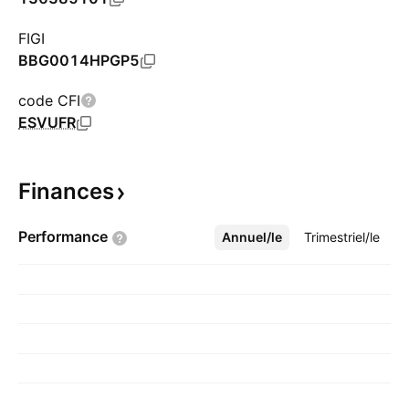
FIGI
BBG0014HPGP5
code CFI
ESVUFR
Finances
Performance
Annuel/le
Plus
Trimestriel/le