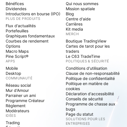
Bénéfices
Qui nous sommes
Dividendes
Mission spatiale
Introductions en bourse (IPO)
Blog
PLUS DE PRODUITS
Centre d'aide
Carrières
Flux d'actualités
Kit media
Portefeuilles
MERCH
Graphiques fondamentaux
Courbes de rendement
Boutique TradingView
Options
Cartes de tarot pour les
Macro Maps
traders
Pine Script®
Le C63 TradeTime
APPS
POLITIQUES & SÉCURITÉ
Mobile
Conditions d'utilisation
Desktop
Clause de non-responsabilité
COMMUNAUTÉ
Politique de confidentialité
Politique en matière de
Réseau social
cookies
Mur d'Amour
Déclaration d'accessibilité
Parrainer un ami
Conseils de sécurité
Programme Créateur
Programme de chasse aux
Règlement
bugs
Modérateurs
Page du statut
IDÉES
SOLUTIONS POUR LES
Trading
ENTREPRISES