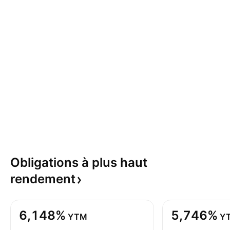
Obligations à plus haut
rendement
6,148%
5,746%
YTM
Y