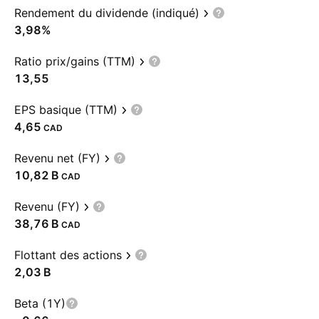
Rendement du dividende (indiqué)
3,98%
Ratio prix/gains (TTM)
13,55
EPS basique (TTM)
4,65
CAD
Revenu net (FY)
‪10,82 B‬
CAD
Revenu (FY)
‪38,76 B‬
CAD
Flottant des actions
‪2,03 B‬
Beta (1Y)