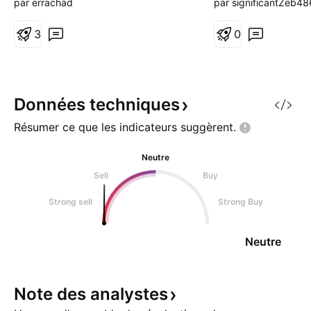
par errachad
par significantZeb4
marcher est a l'achat
a big profit
3
0
Données
techniques
Résumer ce que les indicateurs
suggèrent.
Neutre
Sell
Buy
Strong sell
Strong Buy
Neutre
Note des
analystes