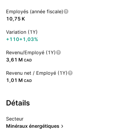
Employés (année fiscale)
‪10,75 K‬
Variation (1Y)
+110
+1,03%
Revenu/Employé (1Y)
‪3,61 M‬
CAD
Revenu net / Employé (1Y)
‪1,01 M‬
CAD
Détails
Secteur
Minéraux énergétiques