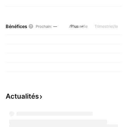
Bénéfices
Annuel/le
Plus
Trimestriel/le
Prochain
:
—
Actualités