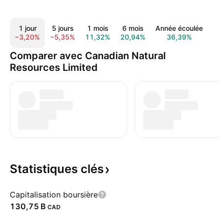
1 jour
5 jours
1 mois
6 mois
Année écoulée
1
−3,20%
−5,35%
11,32%
20,94%
36,39%
4
Comparer avec Canadian Natural
Resources Limited
Statistiques
clés
Capitalisation boursière
‪130,75 B‬
CAD