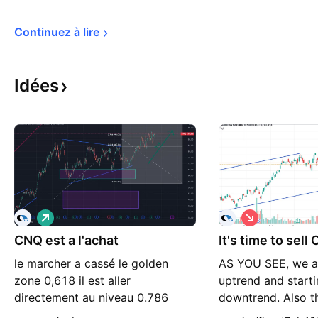
Continuez à 
lire
Idées
L
S
o
h
CNQ est a l'achat
n
It's time to sell
o
g
r
le marcher a cassé le golden
AS YOU SEE, we a
t
zone 0,618 il est aller
uptrend and starti
directement au niveau 0.786
downtrend. Also th
donc le rdv au niveau prochain le
resistance we hav