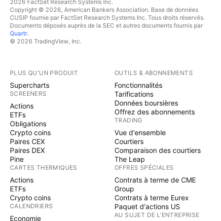
2026 FactSet Research Systems Inc.
Copyright © 2026, American Bankers Association. Base de données
CUSIP fournie par FactSet Research Systems Inc. Tous droits réservés.
Documents déposés auprès de la SEC et autres documents fournis par
Quartr
.
© 2026 TradingView, Inc.
PLUS QU'UN PRODUIT
OUTILS & ABONNEMENTS
Supercharts
Fonctionnalités
SCREENERS
Tarifications
Données boursières
Actions
Offrez des abonnements
ETFs
TRADING
Obligations
Crypto coins
Vue d'ensemble
Paires CEX
Courtiers
Paires DEX
Comparaison des courtiers
Pine
The Leap
CARTES THERMIQUES
OFFRES SPÉCIALES
Actions
Contrats à terme de CME
ETFs
Group
Crypto coins
Contrats à terme Eurex
CALENDRIERS
Paquet d'actions US
AU SUJET DE L'ENTREPRISE
Economie