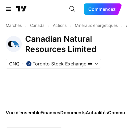
Commencez
Marchés
/
Canada
/
Actions
/
Minéraux énergétiques
/
A
Canadian Natural
Resources Limited
CNQ
Toronto Stock Exchange
Vue d'ensemble
Finances
Documents
Actualités
Commun