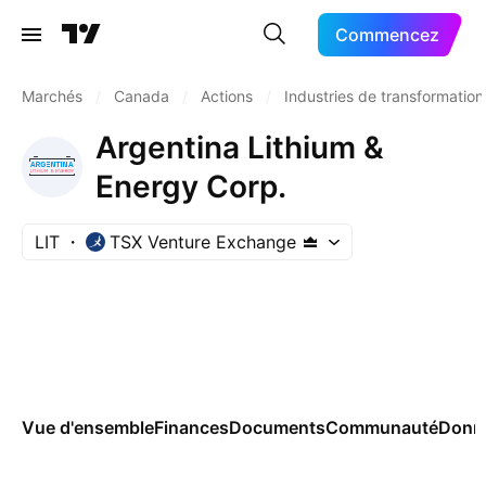
Commencez
Marchés
/
Canada
/
Actions
/
Industries de transformation
Argentina Lithium &
Energy Corp.
LIT
TSX Venture Exchange
Vue d'ensemble
Finances
Documents
Communauté
Donn