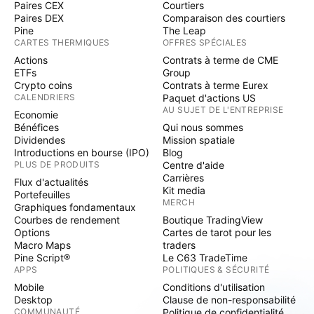
Paires CEX
Courtiers
Paires DEX
Comparaison des courtiers
Pine
The Leap
CARTES THERMIQUES
OFFRES SPÉCIALES
Actions
Contrats à terme de CME
ETFs
Group
Crypto coins
Contrats à terme Eurex
CALENDRIERS
Paquet d'actions US
AU SUJET DE L'ENTREPRISE
Economie
Bénéfices
Qui nous sommes
Dividendes
Mission spatiale
Introductions en bourse (IPO)
Blog
PLUS DE PRODUITS
Centre d'aide
Carrières
Flux d'actualités
Kit media
Portefeuilles
MERCH
Graphiques fondamentaux
Courbes de rendement
Boutique TradingView
Options
Cartes de tarot pour les
Macro Maps
traders
Pine Script®
Le C63 TradeTime
APPS
POLITIQUES & SÉCURITÉ
Mobile
Conditions d'utilisation
Desktop
Clause de non-responsabilité
COMMUNAUTÉ
Politique de confidentialité