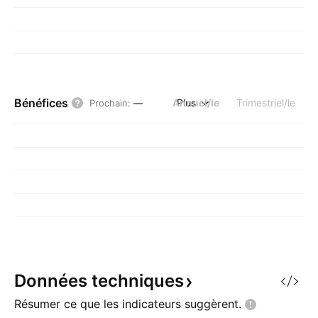
Bénéfices
Annuel/le
Plus
Trimestriel/le
Prochain
:
—
Données
techniques
Résumer ce que les indicateurs
suggèrent.