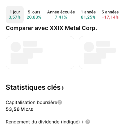
1 jour
5 jours
Année écoulée
1 année
5 années
T
3,57%
20,83%
7,41%
81,25%
−17,14%
Comparer avec XXIX Metal Corp.
Statistiques
clés
Capitalisation boursière
‪53,56 M‬
CAD
Rendement du dividende (indiqué)