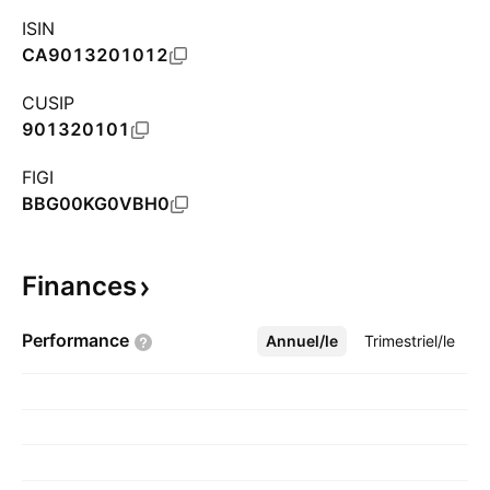
ISIN
CA9013201012
CUSIP
901320101
FIGI
BBG00KG0VBH0
Finances
Performance
Annuel/le
Plus
Trimestriel/le