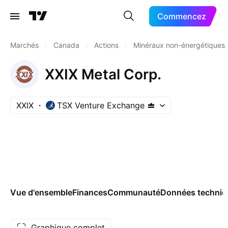
Commencez
Marchés
/
Canada
/
Actions
/
Minéraux non-énergétiques
XXIX Metal Corp.
XXIX
TSX Venture Exchange
Vue d'ensemble
Finances
Communauté
Données techniq
Graphique complet