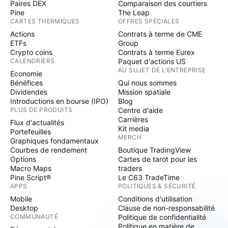
Paires DEX
Comparaison des courtiers
Pine
The Leap
CARTES THERMIQUES
OFFRES SPÉCIALES
Actions
Contrats à terme de CME
ETFs
Group
Crypto coins
Contrats à terme Eurex
CALENDRIERS
Paquet d'actions US
AU SUJET DE L'ENTREPRISE
Economie
Bénéfices
Qui nous sommes
Dividendes
Mission spatiale
Introductions en bourse (IPO)
Blog
PLUS DE PRODUITS
Centre d'aide
Carrières
Flux d'actualités
Kit media
Portefeuilles
MERCH
Graphiques fondamentaux
Courbes de rendement
Boutique TradingView
Options
Cartes de tarot pour les
Macro Maps
traders
Pine Script®
Le C63 TradeTime
APPS
POLITIQUES & SÉCURITÉ
Mobile
Conditions d'utilisation
Desktop
Clause de non-responsabilité
COMMUNAUTÉ
Politique de confidentialité
Politique en matière de