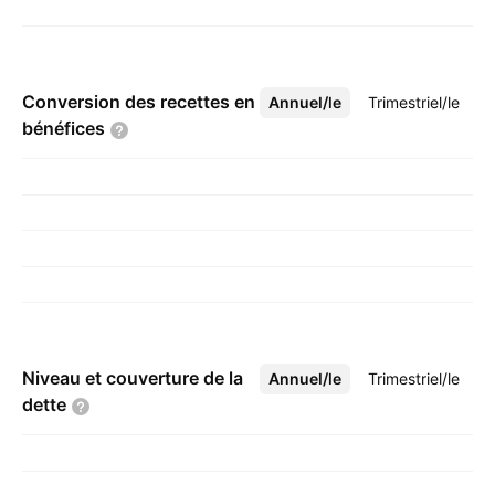
Conversion des recettes en
Annuel/le
Plus
Trimestriel/le
bénéfices
Niveau et couverture de la
Annuel/le
Plus
Trimestriel/le
dette