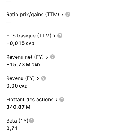
—
Ratio prix/gains (TTM)
—
EPS basique (TTM)
−0,015
CAD
Revenu net (FY)
‪−15,73 M‬
CAD
Revenu (FY)
0,00
CAD
Flottant des actions
‪340,87 M‬
Beta (1Y)
0,71