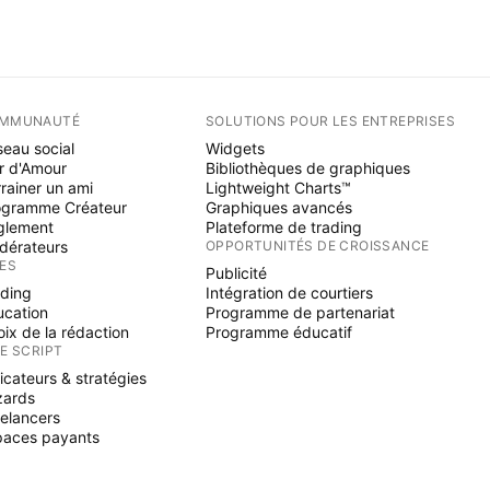
MMUNAUTÉ
SOLUTIONS POUR LES ENTREPRISES
eau social
Widgets
r d'Amour
Bibliothèques de graphiques
rainer un ami
Lightweight Charts™
ogramme Créateur
Graphiques avancés
glement
Plateforme de trading
dérateurs
OPPORTUNITÉS DE CROISSANCE
ÉES
Publicité
ading
Intégration de courtiers
ucation
Programme de partenariat
ix de la rédaction
Programme éducatif
NE SCRIPT
icateurs & stratégies
zards
elancers
paces payants