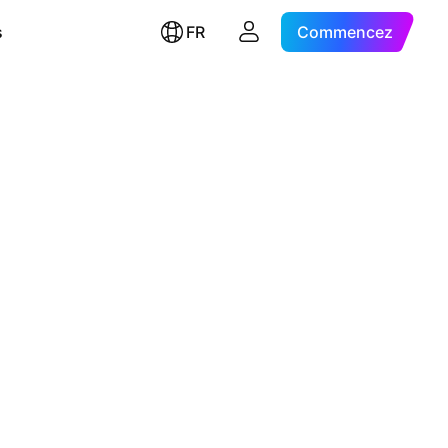
s
FR
Commencez