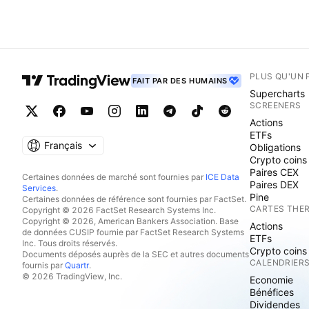
PLUS QU'UN 
FAIT PAR DES HUMAINS
Supercharts
SCREENERS
Actions
ETFs
Français
Obligations
Crypto coins
Paires CEX
Certaines données de marché sont fournies par
ICE Data
Paires DEX
Services
.
Pine
Certaines données de référence sont fournies par FactSet.
CARTES THE
Copyright © 2026 FactSet Research Systems Inc.
Copyright © 2026, American Bankers Association. Base
Actions
de données CUSIP fournie par FactSet Research Systems
ETFs
Inc. Tous droits réservés.
Crypto coins
Documents déposés auprès de la SEC et autres documents
CALENDRIER
fournis par
Quartr
.
© 2026 TradingView, Inc.
Economie
Bénéfices
Dividendes