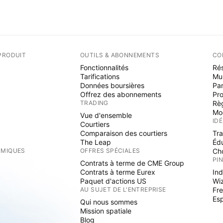
PRODUIT
OUTILS & ABONNEMENTS
CO
Fonctionnalités
Rés
Tarifications
Mu
Données boursières
Par
Offrez des abonnements
Pr
TRADING
Rè
Mo
Vue d'ensemble
ID
Courtiers
Comparaison des courtiers
Tr
The Leap
Éd
RMIQUES
OFFRES SPÉCIALES
Cho
PI
Contrats à terme de CME Group
Contrats à terme Eurex
Ind
Paquet d'actions US
Wi
S
AU SUJET DE L'ENTREPRISE
Fre
Es
Qui nous sommes
Mission spatiale
Blog