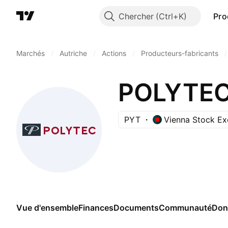
Chercher
Pro
Marchés
/
Autriche
/
Actions
/
Producteurs-fabricants
/
POLYTEC
PYT
Vienna Stock E
Vue d'ensemble
Finances
Documents
Communauté
Don