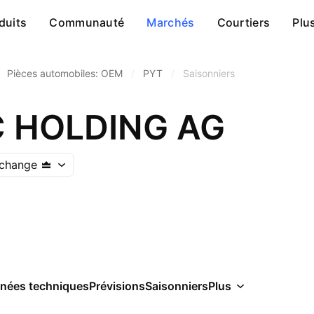
duits
Communauté
Marchés
Courtiers
Plu
Pièces automobiles: OEM
/
PYT
/
Saisonniers
 HOLDING AG
xchange
nées techniques
Prévisions
Saisonniers
Plus