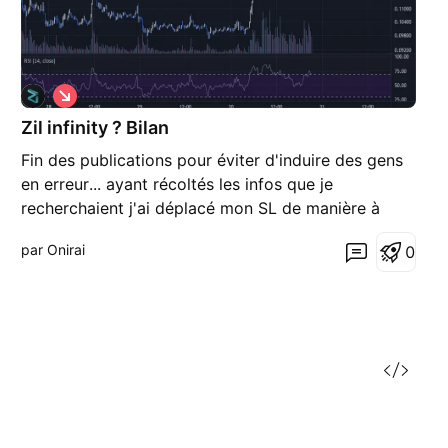
S
h
Zil infinity ? Bilan
o
r
Fin des publications pour éviter d'induire des gens
t
en erreur... ayant récoltés les infos que je
recherchaient j'ai déplacé mon SL de manière à
éviter la mèche... :) Pas sur que mettre un SL soit
par Onirai
0
vraiment une bonne méthode de trading finalement
(?) une chose est sur personne doit savoir ou il se
tro