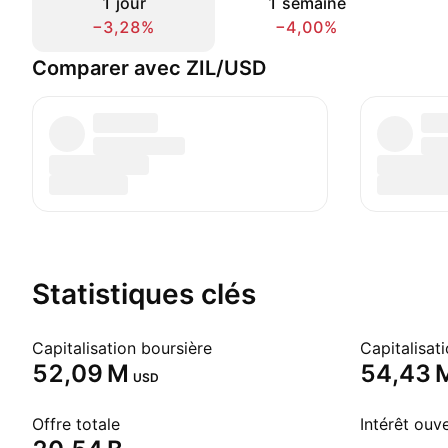
1 jour
1 semaine
−3,28%
−4,00%
Comparer avec ZIL/USD
Statistiques clés
Capitalisation boursière
‪52,09 M‬
‪54,43 M
USD
Offre totale
Intérêt ouv