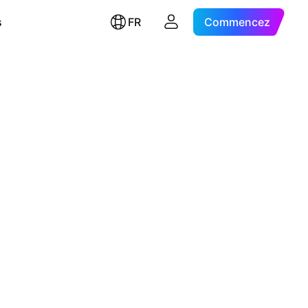
s
FR
Commencez