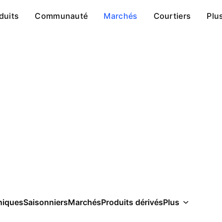
duits
Communauté
Marchés
Courtiers
Plu
niques
Saisonniers
Marchés
Produits dérivés
Plus