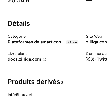
‪20,54 B‬
—
Détails
Catégorie
Site Web
Plateformes de smart contracts
zilliqa.co
+3 plus
Livre blanc
Communau
docs.zilliqa.com
X (Twit
Produits
dérivés
Intérêt ouvert