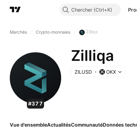
Chercher
Pro
Zilliqa
Marchés
/
Crypto-monnaies
/
Zilliqa
ZILUSD
OKX
#377
Vue d'ensemble
Actualités
Communauté
Données tech