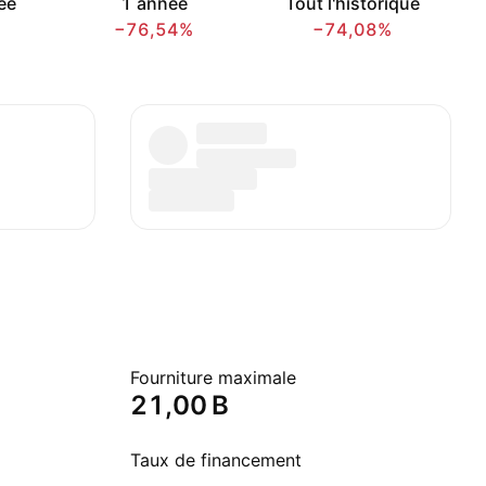
ée
1 année
Tout l'historique
−76,54%
−74,08%
Fourniture maximale
‪21,00 B‬
Taux de financement