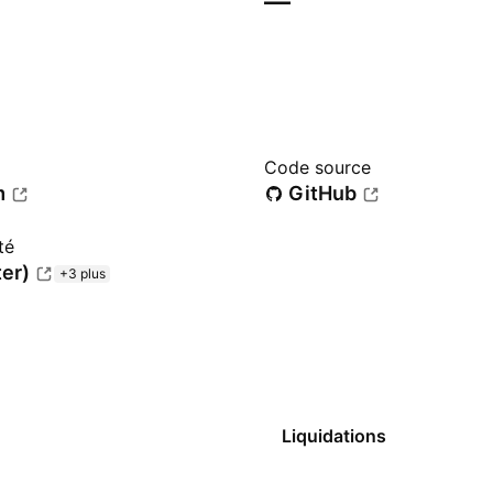
—
Code source
m
GitHub
té
ter)
+3 plus
Liquidations