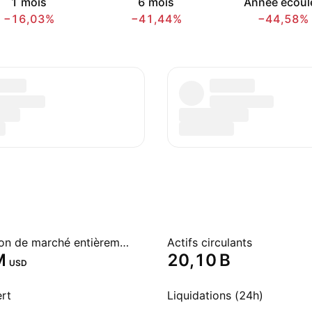
1 mois
6 mois
Année écoul
−16,03%
−41,44%
−44,58%
Capitalisation de marché entièrement diluée
Actifs circulants
‬
‪20,10 B‬
USD
ert
Liquidations (24h)