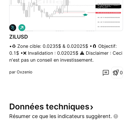
L
o
ZILUSD
n
g
•♻️ Zone cible: 0.0235$ & 0.02025$ •🧲 Objectif:
0.1$ •❌ Invalidation : 0.02025$ ⚠️ Disclaimer : Ceci
n'est pas un conseil en investissement.
par Oxzenio
0
Données
techniques
Résumer ce que les indicateurs
suggèrent.