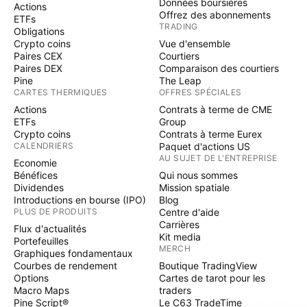
Données boursières
Actions
Offrez des abonnements
ETFs
TRADING
Obligations
Crypto coins
Vue d'ensemble
Paires CEX
Courtiers
Paires DEX
Comparaison des courtiers
Pine
The Leap
CARTES THERMIQUES
OFFRES SPÉCIALES
Actions
Contrats à terme de CME
ETFs
Group
Crypto coins
Contrats à terme Eurex
CALENDRIERS
Paquet d'actions US
AU SUJET DE L'ENTREPRISE
Economie
Bénéfices
Qui nous sommes
Dividendes
Mission spatiale
Introductions en bourse (IPO)
Blog
PLUS DE PRODUITS
Centre d'aide
Carrières
Flux d'actualités
Kit media
Portefeuilles
MERCH
Graphiques fondamentaux
Courbes de rendement
Boutique TradingView
Options
Cartes de tarot pour les
Macro Maps
traders
Pine Script®
Le C63 TradeTime