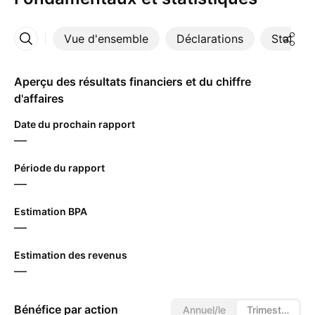
Vue d'ensemble
Déclarations
Statisti
Plus
Aperçu des résultats financiers et du chiffre
d'affaires
Date du prochain rapport
—
Période du rapport
—
Estimation BPA
—
Estimation des revenus
—
Bénéfice par action
Annuel/le
Trimestriel/le