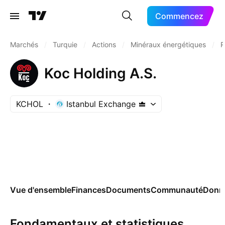
Commencez
Marchés
/
Turquie
/
Actions
/
Minéraux énergétiques
/
R
Koc Holding A.S.
KCHOL
Istanbul Exchange
Vue d'ensemble
Finances
Documents
Communauté
Donn
Fondamentaux et statistiques