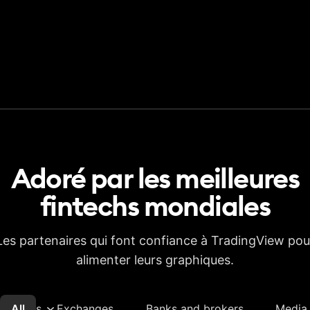
Adoré par les meilleures
fintechs
mondiales
Les partenaires qui font confiance à TradingView pou
alimenter leurs graphiques.
All
Plus
Exchanges
Banks and brokers
Media 