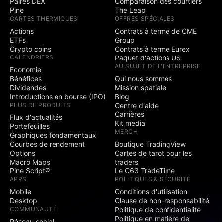
Paires DEX
Comparaison des courtiers
Pine
The Leap
CARTES THERMIQUES
OFFRES SPÉCIALES
Actions
Contrats à terme de CME
ETFs
Group
Crypto coins
Contrats à terme Eurex
CALENDRIERS
Paquet d'actions US
AU SUJET DE L'ENTREPRISE
Economie
Bénéfices
Qui nous sommes
Dividendes
Mission spatiale
Introductions en bourse (IPO)
Blog
PLUS DE PRODUITS
Centre d'aide
Carrières
Flux d'actualités
Kit media
Portefeuilles
MERCH
Graphiques fondamentaux
Courbes de rendement
Boutique TradingView
Options
Cartes de tarot pour les
Macro Maps
traders
Pine Script®
Le C63 TradeTime
APPS
POLITIQUES & SÉCURITÉ
Mobile
Conditions d'utilisation
Desktop
Clause de non-responsabilité
COMMUNAUTÉ
Politique de confidentialité
Politique en matière de
Réseau social