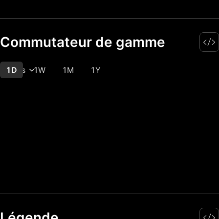
Commutateur de gamme
1D
Plus
1W
1M
1Y
Légende