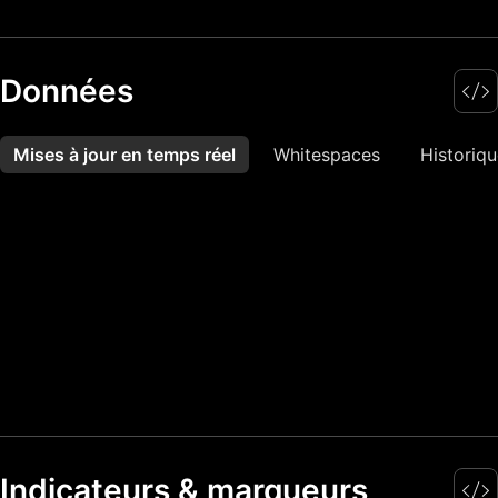
Données
Mises à jour en temps réel
Plus
Whitespaces
Historique
Indicateurs & marqueurs