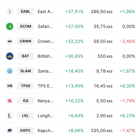
East African Breweries Plc
+37,91%
286,50
+1,96%
EABL
KES
Safaricom PLC
+37,50%
35,75
0,00%
SCOM
KES
Crown Paints Kenya PLC
+32,22%
59,50
−2,46%
CRWN
KES
British American Tobacco Kenya PLC
+30,95%
550
0,00%
BAT
KES
Sanlam Allianz Holdings (Kenya) PLC
+18,40%
9,78
+1,87%
SLAM
KES
TPS Eastern Africa PLC
+13,45%
16,45
+9,30%
TPSE
KES
Kenya Airways PLC
+10,22%
5,50
−1,79%
KQ
KES
Longhorn Publishers Limited
+9,43%
2,90
+6,23%
LKL
KES
Kapchorua Tea Kenya PLC
+8,06%
335,00
−1,47%
KAPC
KES