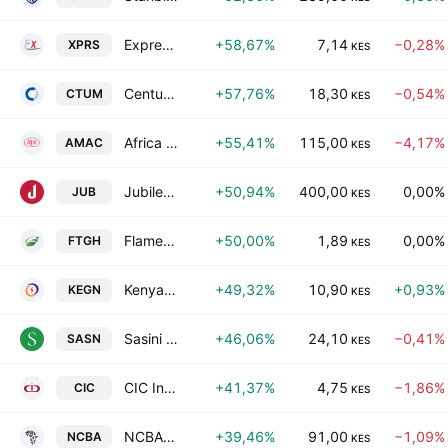
Express Kenya Ltd
+58,67%
7,14
−0,28%
XPRS
KES
Centum Investment Company PLC
+57,76%
18,30
−0,54%
CTUM
KES
Africa Mega Agricorp PLC
+55,41%
115,00
−4,17%
AMAC
KES
Jubilee Holdings Ltd
+50,94%
400,00
0,00%
JUB
KES
Flame Tree Group Holdings Ltd
+50,00%
1,89
0,00%
FTGH
KES
Kenya Electricity Generating Company PLC
+49,32%
10,90
+0,93%
KEGN
KES
Sasini PLC
+46,06%
24,10
−0,41%
SASN
KES
CIC Insurance Group PLC
+41,37%
4,75
−1,86%
CIC
KES
NCBA Group PLC
+39,46%
91,00
−1,09%
NCBA
KES