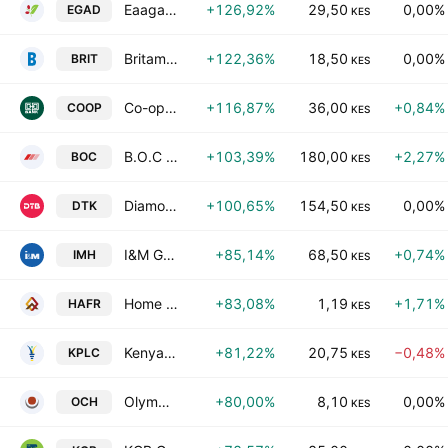
Eaagads Ltd
+126,92%
29,50
0,00%
EGAD
KES
Britam Holdings PLC
+122,36%
18,50
0,00%
BRIT
KES
Co-operative Bank of Kenya Ltd.
+116,87%
36,00
+0,84%
COOP
KES
B.O.C Kenya Ltd
+103,39%
180,00
+2,27%
BOC
KES
Diamond Trust Bank Kenya Ltd.
+100,65%
154,50
0,00%
DTK
KES
I&M Group Plc
+85,14%
68,50
+0,74%
IMH
KES
Home Afrika Ltd.
+83,08%
1,19
+1,71%
HAFR
KES
Kenya Power & Lighting Company Plc
+81,22%
20,75
−0,48%
KPLC
KES
Olympia Capital Holdings Limited
+80,00%
8,10
0,00%
OCH
KES