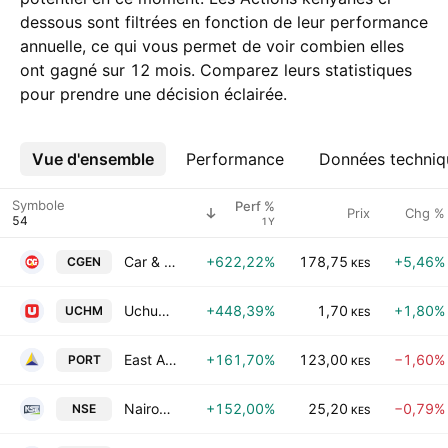
dessous sont filtrées en fonction de leur performance
annuelle, ce qui vous permet de voir combien elles
ont gagné sur 12 mois. Comparez leurs statistiques
pour prendre une décision éclairée.
Vue d'ensemble
Plus
Performance
Données techniq
Symbole
Perf %
Prix
Chg %
1Y
Car & General (Kenya) PLC
+622,22%
178,75
+5,46%
CGEN
KES
Uchumi Supermarkets PLC
+448,39%
1,70
+1,80%
UCHM
KES
East African Portland Cement Co. Ltd.
+161,70%
123,00
−1,60%
PORT
KES
Nairobi Securities Exchange PLC
+152,00%
25,20
−0,79%
NSE
KES