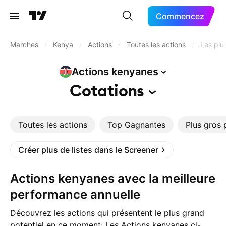
Commencez
Marchés
/
Kenya
/
Actions
/
Toutes les actions
/
Les plu
Actions
kenyanes
Cotations
Toutes les actions
Top Gagnantes
Plus gros 
Créer plus de listes dans le Screener
Actions kenyanes avec la meilleure
performance annuelle
Découvrez les actions qui présentent le plus grand
potentiel en ce moment: Les Actions kenyanes ci-