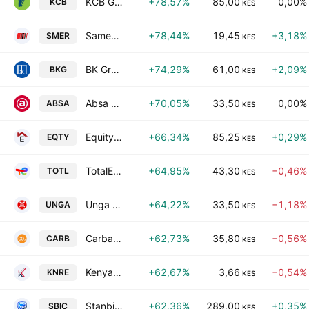
KCB Group PLC
+78,57%
85,00
0,00%
KCB
KES
Sameer Africa PLC
+78,44%
19,45
+3,18%
SMER
KES
BK Group Plc
+74,29%
61,00
+2,09%
BKG
KES
Absa Bank Kenya Plc
+70,05%
33,50
0,00%
ABSA
KES
Equity Group Holdings Limited
+66,34%
85,25
+0,29%
EQTY
KES
TotalEnergies Marketing Kenya Plc
+64,95%
43,30
−0,46%
TOTL
KES
Unga Group PLC
+64,22%
33,50
−1,18%
UNGA
KES
Carbacid Investments Ltd
+62,73%
35,80
−0,56%
CARB
KES
Kenya Re-Insurance Corporation Ltd.
+62,67%
3,66
−0,54%
KNRE
KES
Stanbic Holdings Plc
+62,36%
289,00
+0,35%
SBIC
KES