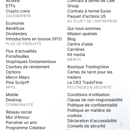
Actions
Contrats à terme de CME
ETFs
Group
Crypto coins
Contrats à terme Eurex
CALENDRIERS
Paquet d'actions US
AU SUJET DE L'ENTREPRISE
Economie
Bénéfices
Qui nous sommes
Dividendes
Mission spatiale
Introductions en bourse (IPO)
Blog
PLUS DE PRODUITS
Centre d'aide
Carrières
Flux d'actualités
Kit media
Portefeuilles
MERCH
Graphiques fondamentaux
Courbes de rendement
Boutique TradingView
Options
Cartes de tarot pour les
Macro Maps
traders
Pine Script®
Le C63 TradeTime
APPS
POLITIQUES & SÉCURITÉ
Mobile
Conditions d'utilisation
Desktop
Clause de non-responsabilité
COMMUNAUTÉ
Politique de confidentialité
Politique en matière de
Réseau social
cookies
Mur d'Amour
Déclaration d'accessibilité
Parrainer un ami
Conseils de sécurité
Programme Créateur