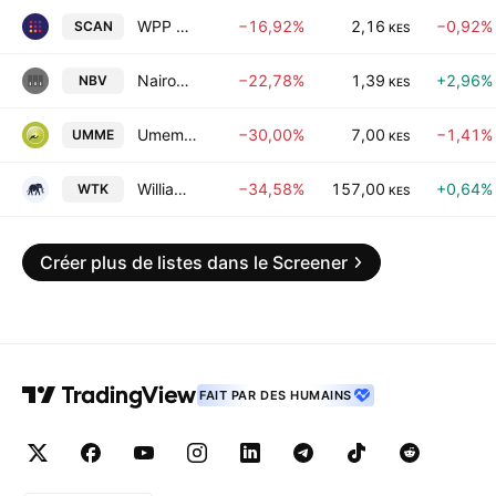
WPP Scangroup Plc
−16,92%
2,16
−0,92%
SCAN
KES
Nairobi Business Ventures Ltd.
−22,78%
1,39
+2,96%
NBV
KES
Umeme Ltd.
−30,00%
7,00
−1,41%
UMME
KES
Williamson Tea Kenya PLC
−34,58%
157,00
+0,64%
WTK
KES
Créer plus de listes dans le Screener
FAIT PAR DES HUMAINS