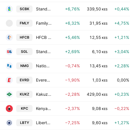
Standard Chartered Bank Kenya Ltd
+6,76%
339,50
+0,44%
SCBK
KES
Family Bank Limited
+6,32%
31,95
+4,75%
FMLY
F
KES
HFCB Group Plc
+5,46%
12,55
+1,21%
HFCB
KES
Standard Group PLC
+2,69%
6,10
+3,04%
SGL
KES
Nation Media Group Limited
−0,74%
13,45
+2,28%
NMG
KES
Eveready East Africa PLC
−1,90%
1,03
0,00%
EVRD
KES
Kakuzi PLC
−2,28%
429,00
+0,23%
KUKZ
KES
Kenya Pipeline Company PLC
−2,37%
9,08
−0,22%
KPC
KES
Liberty Kenya Holdings Ltd.
−7,25%
9,60
+1,27%
LBTY
KES