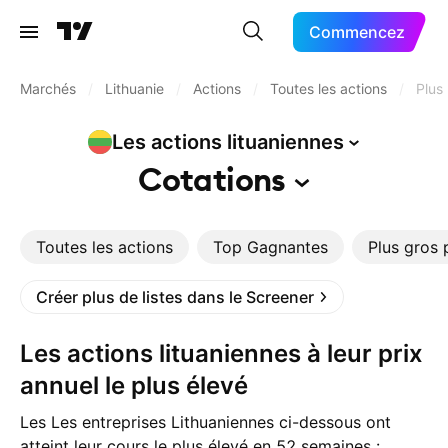
Commencez
Marchés
/
Lithuanie
/
Actions
/
Toutes les actions
/
Plus
Les actions
lituaniennes
Cotations
Toutes les actions
Top Gagnantes
Plus gros 
Créer plus de listes dans le Screener
Les actions lituaniennes à leur prix
annuel le plus élevé
Les Les entreprises Lithuaniennes ci-dessous ont
atteint leur cours le plus élevé en 52 semaines :