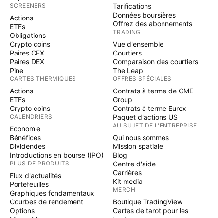
SCREENERS
Tarifications
Données boursières
Actions
Offrez des abonnements
ETFs
TRADING
Obligations
Crypto coins
Vue d'ensemble
Paires CEX
Courtiers
Paires DEX
Comparaison des courtiers
Pine
The Leap
CARTES THERMIQUES
OFFRES SPÉCIALES
Actions
Contrats à terme de CME
ETFs
Group
Crypto coins
Contrats à terme Eurex
CALENDRIERS
Paquet d'actions US
AU SUJET DE L'ENTREPRISE
Economie
Bénéfices
Qui nous sommes
Dividendes
Mission spatiale
Introductions en bourse (IPO)
Blog
PLUS DE PRODUITS
Centre d'aide
Carrières
Flux d'actualités
Kit media
Portefeuilles
MERCH
Graphiques fondamentaux
Courbes de rendement
Boutique TradingView
Options
Cartes de tarot pour les