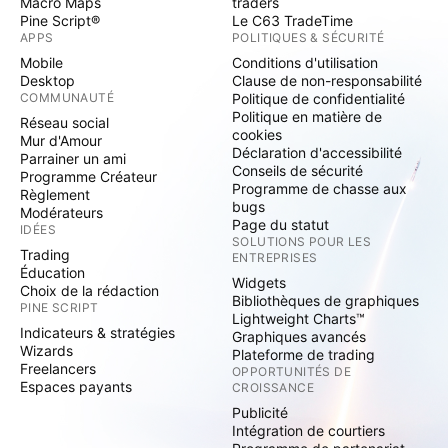
Macro Maps
traders
Pine Script®
Le C63 TradeTime
APPS
POLITIQUES & SÉCURITÉ
Mobile
Conditions d'utilisation
Desktop
Clause de non-responsabilité
COMMUNAUTÉ
Politique de confidentialité
Politique en matière de
Réseau social
cookies
Mur d'Amour
Déclaration d'accessibilité
Parrainer un ami
Conseils de sécurité
Programme Créateur
Programme de chasse aux
Règlement
bugs
Modérateurs
Page du statut
IDÉES
SOLUTIONS POUR LES
Trading
ENTREPRISES
Éducation
Widgets
Choix de la rédaction
Bibliothèques de graphiques
PINE SCRIPT
Lightweight Charts™
Indicateurs & stratégies
Graphiques avancés
Wizards
Plateforme de trading
Freelancers
OPPORTUNITÉS DE
Espaces payants
CROISSANCE
Publicité
Intégration de courtiers