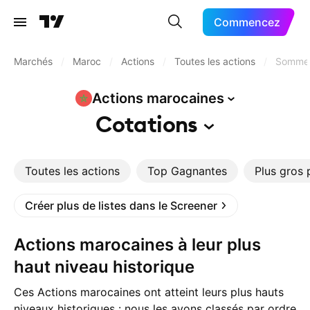
Commencez
Marchés
/
Maroc
/
Actions
/
Toutes les actions
/
Sommet
Actions
marocaines
Cotations
Toutes les actions
Top Gagnantes
Plus gros 
Créer plus de listes dans le Screener
Actions marocaines à leur plus
haut niveau historique
Ces Actions marocaines ont atteint leurs plus hauts
niveaux historiques : nous les avons classés par ordre