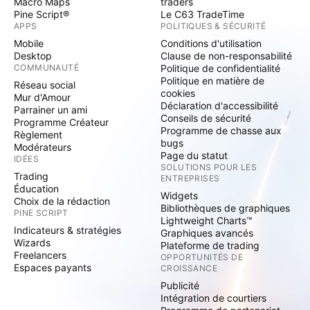
Macro Maps
traders
Pine Script®
Le C63 TradeTime
APPS
POLITIQUES & SÉCURITÉ
Mobile
Conditions d'utilisation
Desktop
Clause de non-responsabilité
COMMUNAUTÉ
Politique de confidentialité
Politique en matière de
Réseau social
cookies
Mur d'Amour
Déclaration d'accessibilité
Parrainer un ami
Conseils de sécurité
Programme Créateur
Programme de chasse aux
Règlement
bugs
Modérateurs
Page du statut
IDÉES
SOLUTIONS POUR LES
Trading
ENTREPRISES
Éducation
Widgets
Choix de la rédaction
Bibliothèques de graphiques
PINE SCRIPT
Lightweight Charts™
Indicateurs & stratégies
Graphiques avancés
Wizards
Plateforme de trading
Freelancers
OPPORTUNITÉS DE
Espaces payants
CROISSANCE
Publicité
Intégration de courtiers