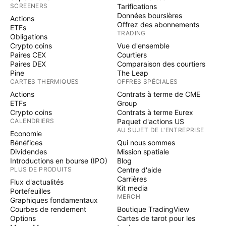
SCREENERS
Tarifications
Données boursières
Actions
Offrez des abonnements
ETFs
TRADING
Obligations
Crypto coins
Vue d'ensemble
Paires CEX
Courtiers
Paires DEX
Comparaison des courtiers
Pine
The Leap
CARTES THERMIQUES
OFFRES SPÉCIALES
Actions
Contrats à terme de CME
ETFs
Group
Crypto coins
Contrats à terme Eurex
CALENDRIERS
Paquet d'actions US
AU SUJET DE L'ENTREPRISE
Economie
Bénéfices
Qui nous sommes
Dividendes
Mission spatiale
Introductions en bourse (IPO)
Blog
PLUS DE PRODUITS
Centre d'aide
Carrières
Flux d'actualités
Kit media
Portefeuilles
MERCH
Graphiques fondamentaux
Courbes de rendement
Boutique TradingView
Options
Cartes de tarot pour les