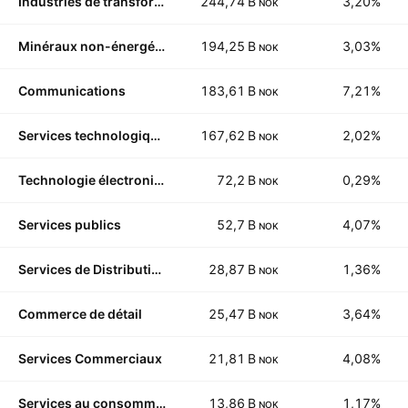
Industries de transformation
244,74 B
3,20%
NOK
Minéraux non-énergétiques
194,25 B
3,03%
NOK
Communications
183,61 B
7,21%
NOK
Services technologiques
167,62 B
2,02%
NOK
Technologie électronique
72,2 B
0,29%
NOK
Services publics
52,7 B
4,07%
NOK
Services de Distribution
28,87 B
1,36%
NOK
Commerce de détail
25,47 B
3,64%
NOK
Services Commerciaux
21,81 B
4,08%
NOK
Services au consommateur
13,86 B
1,17%
NOK