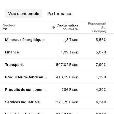
Vue d'ensemble
Plus
Performance
Rendement
Secteur
Capitalisation
div.
boursière
(indiqué)
Minéraux énergétiques
1,3 T
5,55%
NOK
Finance
1,09 T
5,07%
NOK
Transports
507,02 B
7,90%
NOK
Producteurs-fabricants
418,19 B
1,39%
NOK
Produits de consommation non durables
286 B
4,39%
NOK
Services Industriels
271,79 B
4,24%
NOK