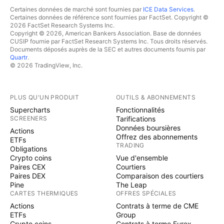
Certaines données de marché sont fournies par
ICE Data Services
.
Certaines données de référence sont fournies par FactSet. Copyright ©
2026 FactSet Research Systems Inc.
Copyright © 2026, American Bankers Association. Base de données
CUSIP fournie par FactSet Research Systems Inc. Tous droits réservés.
Documents déposés auprès de la SEC et autres documents fournis par
Quartr
.
© 2026 TradingView, Inc.
PLUS QU'UN PRODUIT
OUTILS & ABONNEMENTS
Supercharts
Fonctionnalités
SCREENERS
Tarifications
Données boursières
Actions
Offrez des abonnements
ETFs
TRADING
Obligations
Crypto coins
Vue d'ensemble
Paires CEX
Courtiers
Paires DEX
Comparaison des courtiers
Pine
The Leap
CARTES THERMIQUES
OFFRES SPÉCIALES
Actions
Contrats à terme de CME
ETFs
Group
Crypto coins
Contrats à terme Eurex