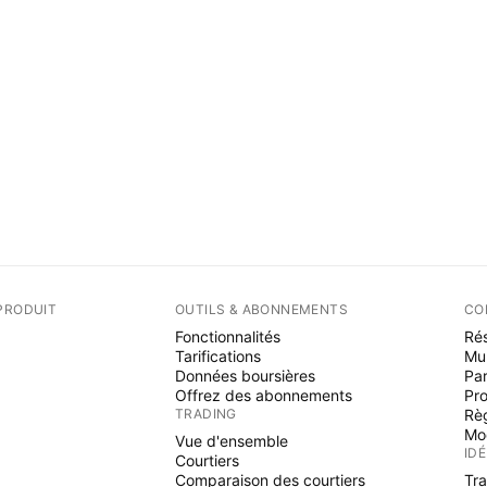
PRODUIT
OUTILS & ABONNEMENTS
CO
Fonctionnalités
Rés
Tarifications
Mu
Données boursières
Par
Offrez des abonnements
Pr
TRADING
Rè
Mo
Vue d'ensemble
ID
Courtiers
Comparaison des courtiers
Tr