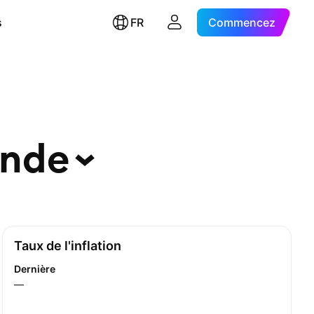
s
FR
Commencez
ande
Taux de l'inflation
Dernière
—