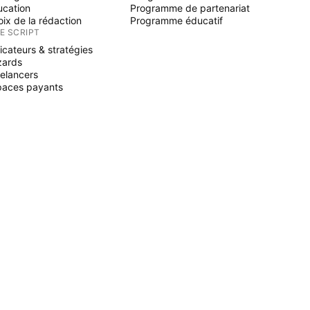
ucation
Programme de partenariat
ix de la rédaction
Programme éducatif
NE SCRIPT
icateurs & stratégies
zards
elancers
paces payants