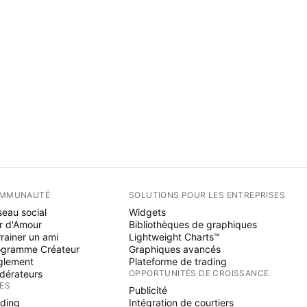
MMUNAUTÉ
SOLUTIONS POUR LES ENTREPRISES
eau social
Widgets
r d'Amour
Bibliothèques de graphiques
rainer un ami
Lightweight Charts™
ogramme Créateur
Graphiques avancés
glement
Plateforme de trading
dérateurs
OPPORTUNITÉS DE CROISSANCE
ÉES
Publicité
ading
Intégration de courtiers