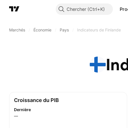
Chercher
Pro
Marchés
/
Économie
/
Pays
/
Indicateurs de Finlande
In
Croissance du PIB
Dernière
—