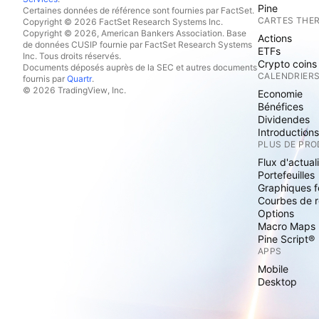
Pine
Certaines données de référence sont fournies par FactSet.
CARTES THE
Copyright © 2026 FactSet Research Systems Inc.
Copyright © 2026, American Bankers Association. Base
Actions
de données CUSIP fournie par FactSet Research Systems
ETFs
Inc. Tous droits réservés.
Crypto coins
Documents déposés auprès de la SEC et autres documents
CALENDRIER
fournis par
Quartr
.
© 2026 TradingView, Inc.
Economie
Bénéfices
Dividendes
Introduction
PLUS DE PRO
Flux d'actual
Portefeuilles
Graphiques 
Courbes de 
Options
Macro Maps
Pine Script®
APPS
Mobile
Desktop