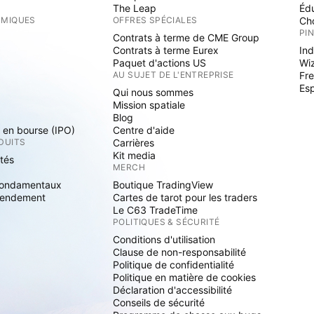
The Leap
Éd
RMIQUES
OFFRES SPÉCIALES
Cho
PI
Contrats à terme de CME Group
Contrats à terme Eurex
Ind
Paquet d'actions US
Wi
S
AU SUJET DE L'ENTREPRISE
Fre
Es
Qui nous sommes
Mission spatiale
Blog
s en bourse (IPO)
Centre d'aide
DUITS
Carrières
Kit media
ités
MERCH
fondamentaux
Boutique TradingView
rendement
Cartes de tarot pour les traders
Le C63 TradeTime
POLITIQUES & SÉCURITÉ
Conditions d'utilisation
Clause de non-responsabilité
Politique de confidentialité
Politique en matière de cookies
Déclaration d'accessibilité
Conseils de sécurité