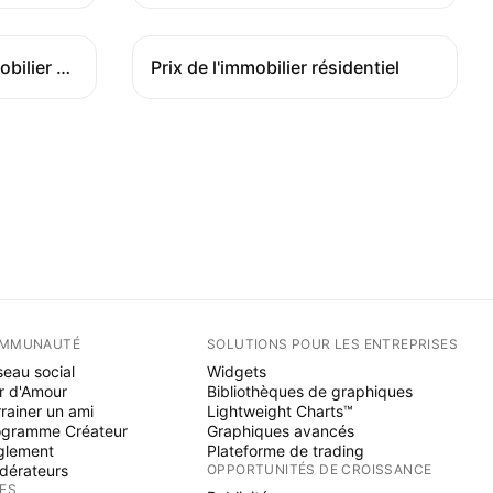
Balance des prix de l'immobilier de la Rics
Prix de l'immobilier résidentiel
MMUNAUTÉ
SOLUTIONS POUR LES ENTREPRISES
eau social
Widgets
r d'Amour
Bibliothèques de graphiques
rainer un ami
Lightweight Charts™
ogramme Créateur
Graphiques avancés
glement
Plateforme de trading
dérateurs
OPPORTUNITÉS DE CROISSANCE
ÉES