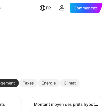
s
FR
Commencez
ogement
Taxes
Energie
Climat
nts
Montant moyen des prêts hypothécaires