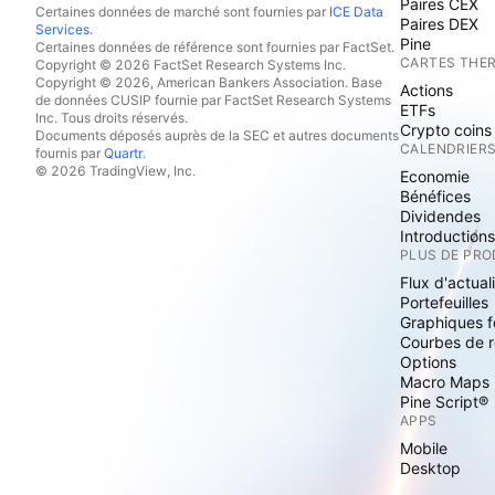
Paires CEX
Certaines données de marché sont fournies par
ICE Data
Paires DEX
Services
.
Pine
Certaines données de référence sont fournies par FactSet.
CARTES THE
Copyright © 2026 FactSet Research Systems Inc.
Copyright © 2026, American Bankers Association. Base
Actions
de données CUSIP fournie par FactSet Research Systems
ETFs
Inc. Tous droits réservés.
Crypto coins
Documents déposés auprès de la SEC et autres documents
CALENDRIER
fournis par
Quartr
.
© 2026 TradingView, Inc.
Economie
Bénéfices
Dividendes
Introduction
PLUS DE PRO
Flux d'actual
Portefeuilles
Graphiques 
Courbes de 
Options
Macro Maps
Pine Script®
APPS
Mobile
Desktop