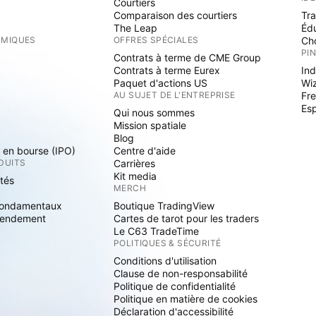
Courtiers
Comparaison des courtiers
Tr
The Leap
Éd
RMIQUES
OFFRES SPÉCIALES
Cho
PI
Contrats à terme de CME Group
Contrats à terme Eurex
Ind
Paquet d'actions US
Wi
S
AU SUJET DE L'ENTREPRISE
Fre
Es
Qui nous sommes
Mission spatiale
Blog
s en bourse (IPO)
Centre d'aide
DUITS
Carrières
Kit media
ités
MERCH
fondamentaux
Boutique TradingView
rendement
Cartes de tarot pour les traders
Le C63 TradeTime
POLITIQUES & SÉCURITÉ
Conditions d'utilisation
Clause de non-responsabilité
Politique de confidentialité
Politique en matière de cookies
Déclaration d'accessibilité