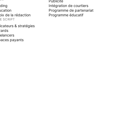
Publicité
ading
Intégration de courtiers
ucation
Programme de partenariat
ix de la rédaction
Programme éducatif
NE SCRIPT
icateurs & stratégies
zards
elancers
paces payants