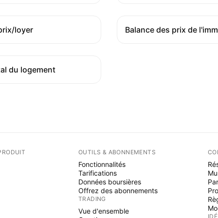
rix/loyer
tal du logement
PRODUIT
OUTILS & ABONNEMENTS
CO
Fonctionnalités
Rés
Tarifications
Mu
Données boursières
Par
Offrez des abonnements
Pr
TRADING
Rè
Mo
Vue d'ensemble
ID