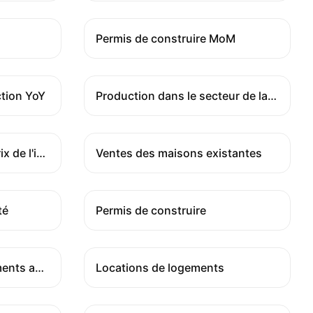
Permis de construire MoM
tion YoY
Production dans le secteur de la construction YoY
Indice Case Shiller des prix de l'immobilier YoY
Ventes des maisons existantes
té
Permis de construire
Indice des prix des logements an par an
Locations de logements