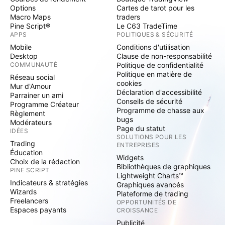
Options
Cartes de tarot pour les
Macro Maps
traders
Pine Script®
Le C63 TradeTime
APPS
POLITIQUES & SÉCURITÉ
Mobile
Conditions d'utilisation
Desktop
Clause de non-responsabilité
COMMUNAUTÉ
Politique de confidentialité
Politique en matière de
Réseau social
cookies
Mur d'Amour
Déclaration d'accessibilité
Parrainer un ami
Conseils de sécurité
Programme Créateur
Programme de chasse aux
Règlement
bugs
Modérateurs
Page du statut
IDÉES
SOLUTIONS POUR LES
Trading
ENTREPRISES
Éducation
Widgets
Choix de la rédaction
Bibliothèques de graphiques
PINE SCRIPT
Lightweight Charts™
Indicateurs & stratégies
Graphiques avancés
Wizards
Plateforme de trading
Freelancers
OPPORTUNITÉS DE
Espaces payants
CROISSANCE
Publicité