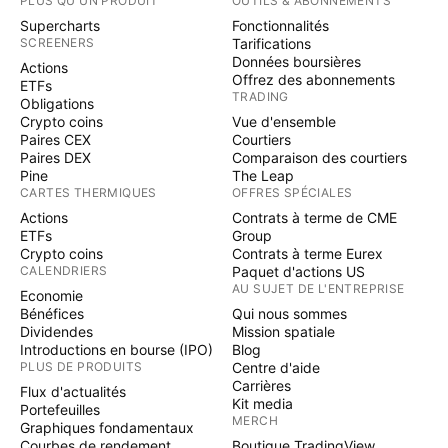
PLUS QU'UN PRODUIT
OUTILS & ABONNEMENTS
Supercharts
Fonctionnalités
SCREENERS
Tarifications
Données boursières
Actions
Offrez des abonnements
ETFs
TRADING
Obligations
Crypto coins
Vue d'ensemble
Paires CEX
Courtiers
Paires DEX
Comparaison des courtiers
Pine
The Leap
CARTES THERMIQUES
OFFRES SPÉCIALES
Actions
Contrats à terme de CME
ETFs
Group
Crypto coins
Contrats à terme Eurex
CALENDRIERS
Paquet d'actions US
AU SUJET DE L'ENTREPRISE
Economie
Bénéfices
Qui nous sommes
Dividendes
Mission spatiale
Introductions en bourse (IPO)
Blog
PLUS DE PRODUITS
Centre d'aide
Carrières
Flux d'actualités
Kit media
Portefeuilles
MERCH
Graphiques fondamentaux
Courbes de rendement
Boutique TradingView