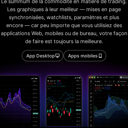
Le summum de la commodité en matière de trading.
Reconnaissance des
Les graphiques à leur meilleur — mises en page
modèles en
synchronisées, watchlists, paramètres et plus
chandelier
Retracement Auto
encore — car peu importe que vous utilisiez des
Fib
applications Web, mobiles ou de bureau, votre façon
Analyse multi-
de faire est toujours la meilleure.
périodes
Délai pour effectuer
App Desktop
Apps mobiles
20s
40s
40s
les calculs
Patterns Auto Chart
Backtesting de la
stratégie
Métriques de base
du rapport
Métriques avancées
du rapport
Exporter les trades