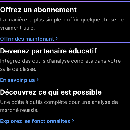
Screeners avec
10 sec / 1
10 sec / 1
rafraîchissement
1 min
Offrez un abonnement
min
min
automatique
La manière la plus simple d'offrir quelque chose de
Export de données
vraiment utile.
Plages temporelles
D W M
Tout
Tout
Offrir dès maintenant
Devenez partenaire éducatif
Pine Screener
Intégrez des outils d'analyse concrets dans votre
Données
salle de classe.
Flux le plus rapide
En savoir plus
de données
Découvrez ce qui est possible
Nombre maximal
autorisé
2
4
Une boîte à outils complète pour une analyse de
d'abonnements aux
données de marché
marché réussie.
Historique des
5K
10K
10K
barres disponible
Explorez les fonctionnalités
Flux dédié de