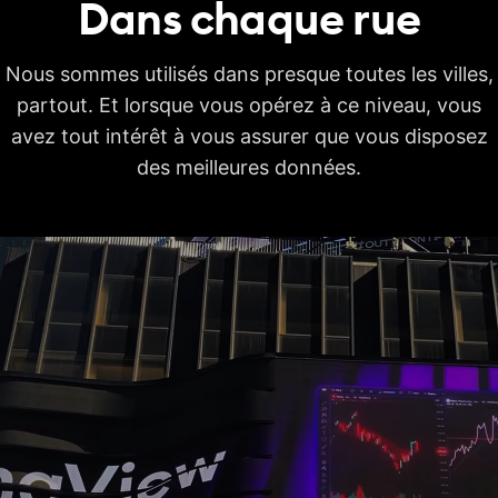
Dans chaque
rue
Gains,
fractionnements et
dividendes
Nous sommes utilisés dans presque toutes les villes,
interactifs
Données financières
partout. Et lorsque vous opérez à ce niveau, vous
annuelles historiques
7 années
20 années
20 années
avez tout intérêt à vous assurer que vous disposez
sur les graphiques
Données financières
des meilleures données.
trimestrielles
8 années
8 années
8 années
historiques sur les
graphiques
Horaires de trading
étendus
Connexions
simultanées de
2
10
20
graphiques
Bar Replay
Données historiques
par jour et par
Tout
Tout
Tout
période
Données historiques
180 jours
365 jours