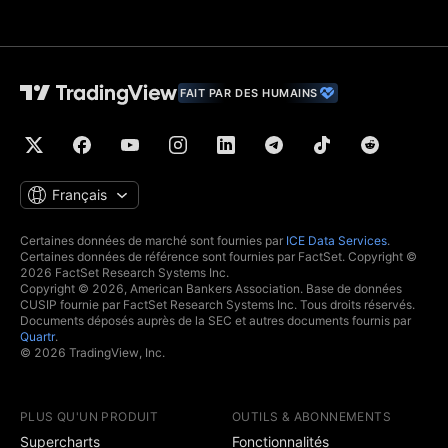
sauvegarde de
données
Données financières
(données boursières
fondamentales)
FAIT PAR DES HUMAINS
Données
économiques
mondiales
Nouvelles
contextuelles en
temps réel
Français
Favoris
Certaines données de marché sont fournies par
ICE Data Services
.
Certaines données de référence sont fournies par FactSet. Copyright ©
Calendriers
2026 FactSet Research Systems Inc.
économiques et de
Copyright © 2026, American Bankers Association. Base de données
résultats financiers
CUSIP fournie par FactSet Research Systems Inc. Tous droits réservés.
Courbes de
Documents déposés auprès de la SEC et autres documents fournis par
Quartr
.
rendement
© 2026 TradingView, Inc.
Trading
Réalisez les
PLUS QU'UN PRODUIT
OUTILS & ABONNEMENTS
transactions par
Supercharts
Fonctionnalités