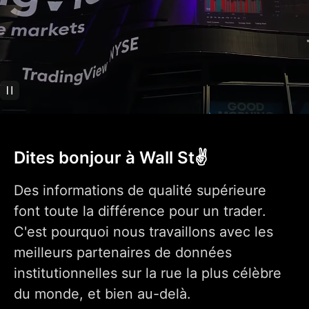
par minute
Données historiques
par seconde
Données historiques
par tick
Relecture des
indicateurs
Trading dans Bar
Replay
Dites bonjour à Wall St✌️
Analyse technique
Des informations de qualité supérieure
400+ indicateurs
font toute la différence pour un trader.
pré-intégrés les plus
populaires
C'est pourquoi nous travaillons avec les
100K+ indicateurs
conçus par la
meilleurs partenaires de données
communauté
institutionnelles sur la rue la plus célèbre
Indicateur sur
1
1
9
indicateur
du monde, et bien au-delà.