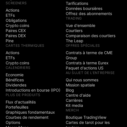
l'entremise de
SCREENERS
Tarifications
courtiers
Données boursières
Actions
sélectionnés
Offrez des abonnements
ETFs
Trading simulé
TRADING
Obligations
(paper trading)
Crypto coins
Vue d'ensemble
Paires CEX
Courtiers
Trading sur
Paires DEX
Comparaison des courtiers
graphique
Pine
The Leap
Trading de
CARTES THERMIQUES
OFFRES SPÉCIALES
profondeur de
Actions
Contrats à terme de CME
marché (DOM)
ETFs
Group
Concours
Crypto coins
Contrats à terme Eurex
communautaires
3
5
CALENDRIERS
Paquet d'actions US
actifs
AU SUJET DE L'ENTREPRISE
Economie
Capacité à créer des
Bénéfices
Qui nous sommes
concours publics
Dividendes
Mission spatiale
Introductions en bourse (IPO)
Blog
PLUS DE PRODUITS
Centre d'aide
Social
Carrières
Flux d'actualités
Kit media
Portefeuilles
Badge exclusif à
MERCH
Graphiques fondamentaux
côté de votre nom
Courbes de rendement
Boutique TradingView
Signature et sites
Options
Cartes de tarot pour les