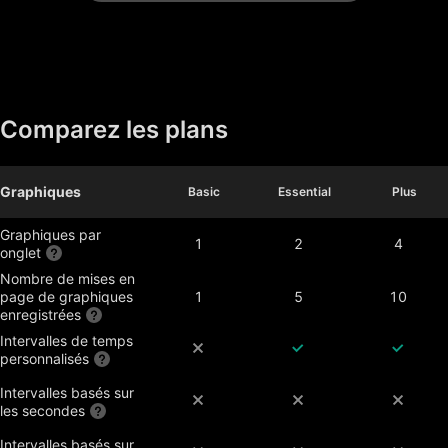
Comparez les plans
Graphiques
Basic
Basic
Essential
Essential
Plus
Plus
Graphiques par
1
2
4
onglet
Nombre de mises en
page de graphiques
1
5
10
enregistrées
Intervalles de temps
personnalisés
Intervalles basés sur
les secondes
Intervalles basés sur