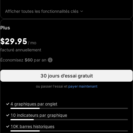
Afficher toutes les fonctionnalités clés
Prix
Plus
spécial:
$29.95
$29.95
/
/
mo
mo
facturé annuellement
Économisez
$60
par an
30 jours d'essai gratuit
ou passer l'essai et
payer maintenant
4 graphiques par onglet
10 indicateurs par graphique
10K barres historiques