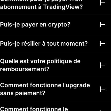
indicateurs, les
20
100
abonnement à TradingView?
stratégies et les
dessins
Alertes de watchlist
actives
Puis-je payer en crypto?
Durées des alertes
1 mo.
2 mo.
2 mo.
Puis-je résilier à tout moment?
Notifications du
Webhook
Alertes multi-
Quelle est votre politique de
conditions
remboursement?
Alertes sur les
métriques
financières
Alertes basées sur
Comment fonctionne l'upgrade
les secondes
sans paiement?
Graphiques
fondamentaux
Comment fonctionne le
Plages de dates
Jusqu'à 5y
Jusqu'à 5y
Jusqu'à 5y