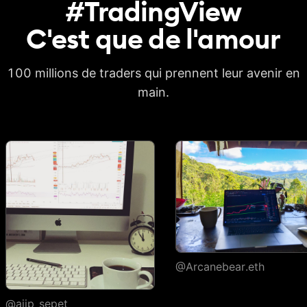
#TradingView
en CSV
C'est que de
l'amour
Exporter le rapport
en XLSX
100 millions de traders qui prennent leur avenir en
Deep backtesting
main.
Haute précision des
barres historiques
Chaque exécution
de tick de
l'historique
Watchlists
Nombre de
1
watchlists
Symboles par
30
1 000
1 000
watchlist
@Arcanebear.eth
Couleurs des
1
7
7
symboles marqués
@ajip_sepet