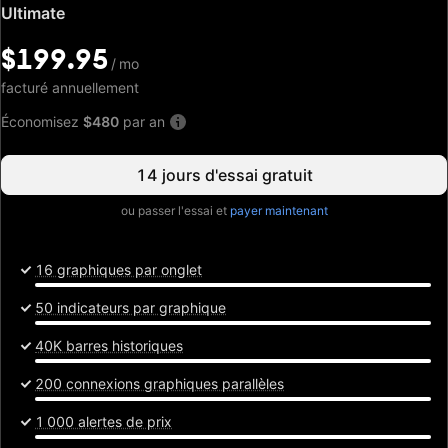
Prix
Ultimate
spécial:
$199.95
$199.95
/
/
mo
mo
facturé annuellement
Économisez
$480
par an
14 jours d'essai gratuit
ou passer l'essai et
payer maintenant
16 graphiques par onglet
50 indicateurs par graphique
40K barres historiques
200 connexions graphiques parallèles
1 000 alertes de prix