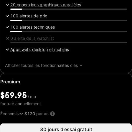
20 connexions graphiques parallèles
100 alertes de prix
100 alertes techniques
0 alerte de la watchlist
Apps web, desktop et mobiles
Afficher toutes les fonctionnalités clés
Prix
Premium
spécial:
$59.95
$59.95
/
/
mo
mo
facturé annuellement
Économisez
$120
par an
30 jours d'essai gratuit