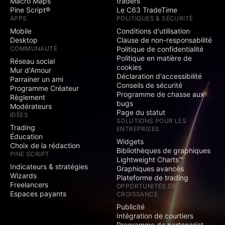
Web
Macro Maps
traders
Pine Script®
Le C63 TradeTime
Publier des
APPS
POLITIQUES & SÉCURITÉ
indicateurs sur
Mobile
Conditions d'utilisation
invitation seulement
Desktop
Clause de non-responsabilité
Publier des scripts
COMMUNAUTÉ
Politique de confidentialité
protégés
Politique en matière de
Réseau social
cookies
Mur d'Amour
Publier des idées et
Déclaration d'accessibilité
Parrainer un ami
des scripts publics
Conseils de sécurité
Programme Créateur
Programme de chasse aux
Règlement
Idées vidéo
bugs
Modérateurs
Page du statut
IDÉES
SOLUTIONS POUR LES
Minds
Trading
ENTREPRISES
Éducation
Widgets
Commentaires sur
Choix de la rédaction
Bibliothèques de graphiques
les idées, les scripts
PINE SCRIPT
Lightweight Charts™
et les Minds publics
Indicateurs & stratégies
Graphiques avancés
Wizards
Plateforme de trading
Sans publicité
Freelancers
OPPORTUNITÉS DE
Espaces payants
CROISSANCE
Graphiques
Publicité
Intégration de courtiers
Programme de partenariat