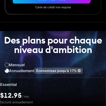
Carte de crédit non requise
Des plans pour chaque
niveau d'ambition
Mensuel
Annuellement
Économisez jusqu'à
17%
😍
Prix
Essential
spécial:
$12.95
$12.95
/
/
mo
mo
facturé annuellement