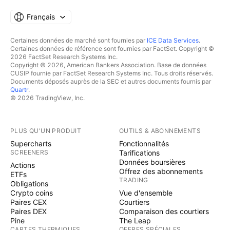
Français
Certaines données de marché sont fournies par
ICE Data Services
.
Certaines données de référence sont fournies par FactSet. Copyright ©
2026 FactSet Research Systems Inc.
Copyright © 2026, American Bankers Association. Base de données
CUSIP fournie par FactSet Research Systems Inc. Tous droits réservés.
Documents déposés auprès de la SEC et autres documents fournis par
Quartr
.
© 2026 TradingView, Inc.
PLUS QU'UN PRODUIT
OUTILS & ABONNEMENTS
Supercharts
Fonctionnalités
SCREENERS
Tarifications
Données boursières
Actions
Offrez des abonnements
ETFs
TRADING
Obligations
Crypto coins
Vue d'ensemble
Paires CEX
Courtiers
Paires DEX
Comparaison des courtiers
Pine
The Leap
CARTES THERMIQUES
OFFRES SPÉCIALES