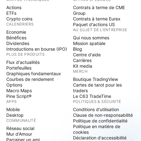
Actions
Contrats à terme de CME
ETFs
Group
Crypto coins
Contrats à terme Eurex
CALENDRIERS
Paquet d'actions US
AU SUJET DE L'ENTREPRISE
Economie
Bénéfices
Qui nous sommes
Dividendes
Mission spatiale
Introductions en bourse (IPO)
Blog
PLUS DE PRODUITS
Centre d'aide
Carrières
Flux d'actualités
Kit media
Portefeuilles
MERCH
Graphiques fondamentaux
Courbes de rendement
Boutique TradingView
Options
Cartes de tarot pour les
Macro Maps
traders
Pine Script®
Le C63 TradeTime
APPS
POLITIQUES & SÉCURITÉ
Mobile
Conditions d'utilisation
Desktop
Clause de non-responsabilité
COMMUNAUTÉ
Politique de confidentialité
Politique en matière de
Réseau social
cookies
Mur d'Amour
Déclaration d'accessibilité
Parrainer un ami