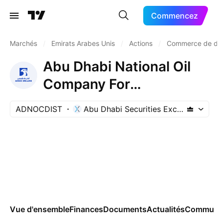
Commencez
Marchés
/
Emirats Arabes Unis
/
Actions
/
Commerce de dé
Abu Dhabi National Oil
Company For
Distribution
ADNOCDIST
Abu Dhabi Securities Exchange
Vue d'ensemble
Finances
Documents
Actualités
Commun