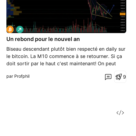
L
o
Un rebond pour le nouvel an
n
g
Biseau descendant plutôt bien respecté en daily sur
le bitcoin. La M10 commence à se retourner. Si ça
doit sortir par le haut c'est maintenant! On peut
viser un retour sur 80500€
par Profphil
9