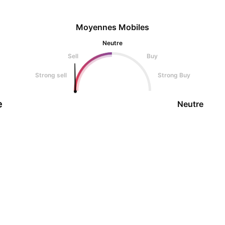
Moyennes Mobiles
Neutre
Sell
Buy
Strong sell
Strong Buy
e
Neutre