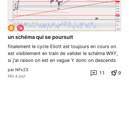
S
h
un schéma qui se poursuit
o
r
finalement le cycle Eliott est toujours en cours on
t
est visiblement en train de valider le schéma WXY,
si j'ai raison on est en vague Y donc on descends
et après ça vaudra le coup
par NFx23
11
9
Mis à jour