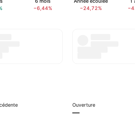
s
6 mois
Année écoulée
1 
%
−6,44%
−24,72%
−4
écédente
Ouverture
—