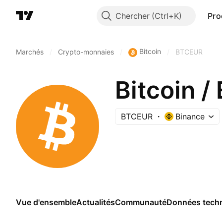
Chercher
Pro
Bitcoin
Marchés
/
Crypto-monnaies
/
/
BTCEUR
Bitcoin /
BTCEUR
Binance
Vue d'ensemble
Actualités
Communauté
Données tech