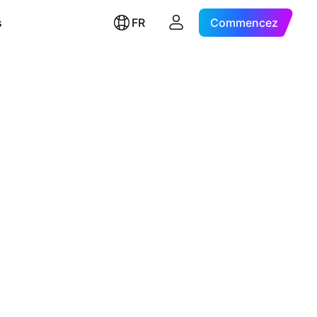
s
FR
Commencez