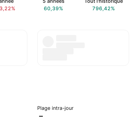
année
5 années
Tout l'historique
3,22%
60,39%
796,42%
Plage intra-jour
–