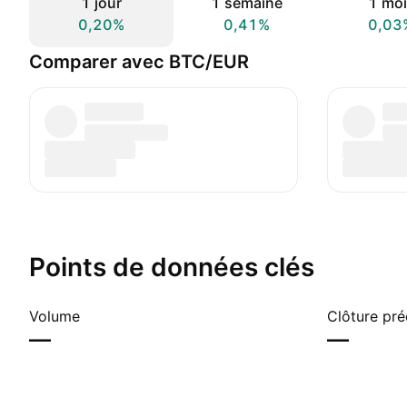
1 jour
1 semaine
1 moi
0,20%
0,41%
0,03
Comparer avec BTC/EUR
Points de données clés
Volume
Clôture pr
—
—