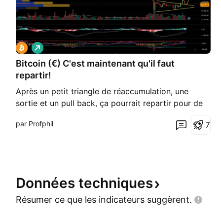
L
o
Bitcoin (€) C'est maintenant qu'il faut
n
g
repartir!
Après un petit triangle de réaccumulation, une
sortie et un pull back, ça pourrait repartir pour de
bon!
par Profphil
7
Données
techniques
Résumer ce que les indicateurs
suggèrent.