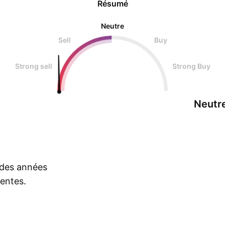
Résumé
Neutre
Sell
Buy
Strong sell
Strong Buy
Neutr
s des années
rentes.