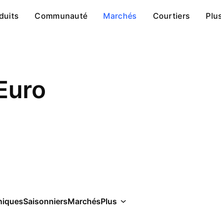
duits
Communauté
Marchés
Courtiers
Plu
 Euro
niques
Saisonniers
Marchés
Plus