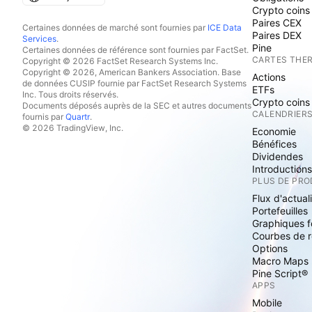
Crypto coins
Paires CEX
Certaines données de marché sont fournies par
ICE Data
Paires DEX
Services
.
Pine
Certaines données de référence sont fournies par FactSet.
CARTES THE
Copyright © 2026 FactSet Research Systems Inc.
Copyright © 2026, American Bankers Association. Base
Actions
de données CUSIP fournie par FactSet Research Systems
ETFs
Inc. Tous droits réservés.
Crypto coins
Documents déposés auprès de la SEC et autres documents
CALENDRIER
fournis par
Quartr
.
© 2026 TradingView, Inc.
Economie
Bénéfices
Dividendes
Introduction
PLUS DE PRO
Flux d'actual
Portefeuilles
Graphiques 
Courbes de 
Options
Macro Maps
Pine Script®
APPS
Mobile