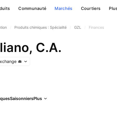
duits
Communauté
Marchés
Courtiers
Plu
tion
/
Produits chimiques : Spécialité
/
GZL
/
Finances
iano, C.A.
Exchange
iques
Saisonniers
Plus