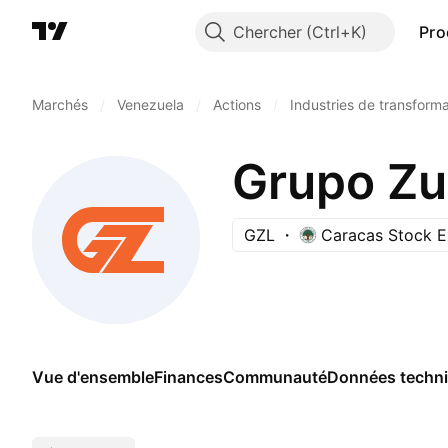
Chercher
Pro
Marchés
/
Venezuela
/
Actions
/
Industries de transforma
Grupo Zul
GZL
Caracas Stock 
Vue d'ensemble
Finances
Communauté
Données techn