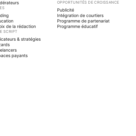
dérateurs
OPPORTUNITÉS DE CROISSANCE
ÉES
Publicité
ading
Intégration de courtiers
ucation
Programme de partenariat
ix de la rédaction
Programme éducatif
NE SCRIPT
icateurs & stratégies
zards
elancers
paces payants