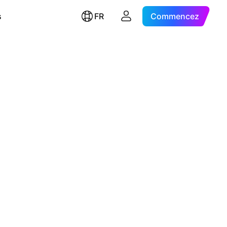
s
FR
Commencez