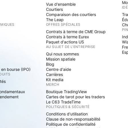
Mo
Vue d'ensemble
ID
Courtiers
Comparaison des courtiers
Tr
The Leap
Éd
RMIQUES
OFFRES SPÉCIALES
Cho
PI
Contrats à terme de CME Group
Contrats à terme Eurex
Ind
Paquet d'actions US
Wi
S
AU SUJET DE L'ENTREPRISE
Fre
Es
Qui nous sommes
Mission spatiale
Blog
s en bourse (IPO)
Centre d'aide
DUITS
Carrières
Kit media
ités
MERCH
fondamentaux
Boutique TradingView
rendement
Cartes de tarot pour les traders
Le C63 TradeTime
POLITIQUES & SÉCURITÉ
Conditions d'utilisation
Clause de non-responsabilité
Politique de confidentialité