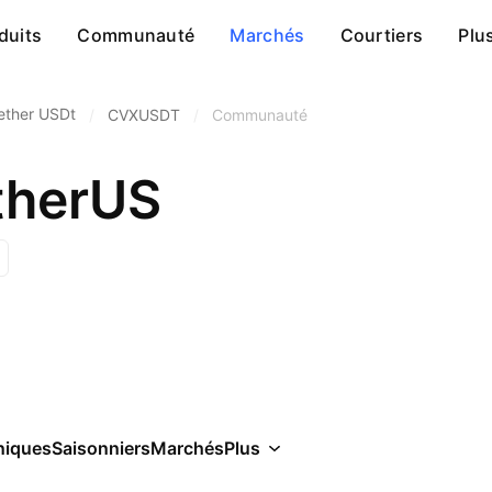
duits
Communauté
Marchés
Courtiers
Plu
ether USDt
/
CVXUSDT
/
Communauté
therUS
niques
Saisonniers
Marchés
Plus