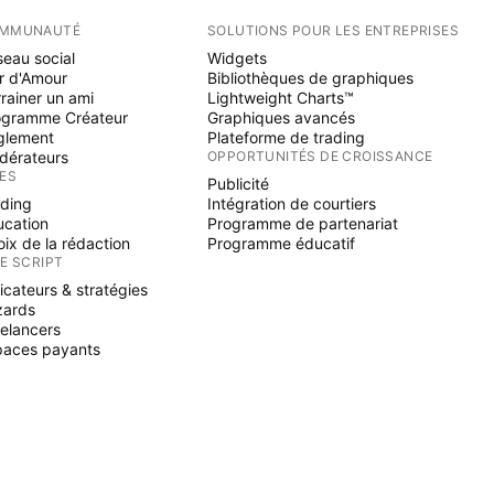
MMUNAUTÉ
SOLUTIONS POUR LES ENTREPRISES
eau social
Widgets
r d'Amour
Bibliothèques de graphiques
rainer un ami
Lightweight Charts™
ogramme Créateur
Graphiques avancés
glement
Plateforme de trading
dérateurs
OPPORTUNITÉS DE CROISSANCE
ÉES
Publicité
ading
Intégration de courtiers
ucation
Programme de partenariat
ix de la rédaction
Programme éducatif
NE SCRIPT
icateurs & stratégies
zards
elancers
paces payants