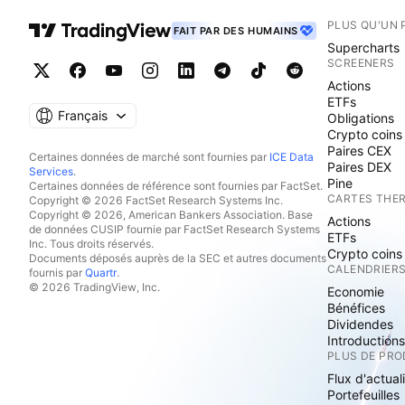
PLUS QU'UN 
FAIT PAR DES HUMAINS
Supercharts
SCREENERS
Actions
ETFs
Français
Obligations
Crypto coins
Paires CEX
Certaines données de marché sont fournies par
ICE Data
Paires DEX
Services
.
Pine
Certaines données de référence sont fournies par FactSet.
CARTES THE
Copyright © 2026 FactSet Research Systems Inc.
Copyright © 2026, American Bankers Association. Base
Actions
de données CUSIP fournie par FactSet Research Systems
ETFs
Inc. Tous droits réservés.
Crypto coins
Documents déposés auprès de la SEC et autres documents
CALENDRIER
fournis par
Quartr
.
© 2026 TradingView, Inc.
Economie
Bénéfices
Dividendes
Introduction
PLUS DE PRO
Flux d'actual
Portefeuilles