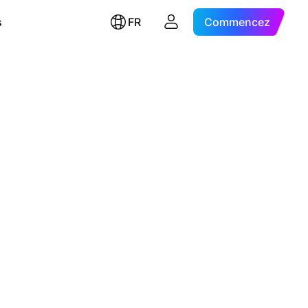
s
FR
Commencez