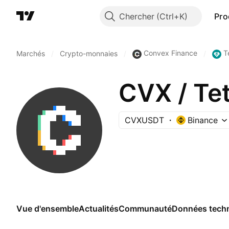
Chercher
Pro
Convex Finance
T
Marchés
/
Crypto-monnaies
/
/
CVX / Te
CVXUSDT
Binance
Vue d'ensemble
Actualités
Communauté
Données tech