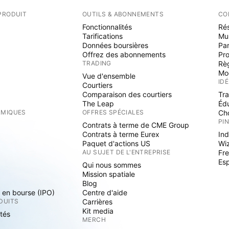
PRODUIT
OUTILS & ABONNEMENTS
CO
Fonctionnalités
Rés
Tarifications
Mu
Données boursières
Par
Offrez des abonnements
Pr
TRADING
Rè
Mo
Vue d'ensemble
ID
Courtiers
Comparaison des courtiers
Tr
The Leap
Éd
RMIQUES
OFFRES SPÉCIALES
Cho
PI
Contrats à terme de CME Group
Contrats à terme Eurex
Ind
Paquet d'actions US
Wi
S
AU SUJET DE L'ENTREPRISE
Fre
Es
Qui nous sommes
Mission spatiale
Blog
s en bourse (IPO)
Centre d'aide
DUITS
Carrières
Kit media
ités
MERCH