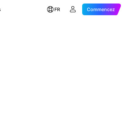
s
FR
Commencez