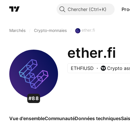
Chercher
Pro
ether.fi
Marchés
/
Crypto-monnaies
/
ether.fi
ETHFIUSD
Crypto as
#88
Vue d'ensemble
Communauté
Données techniques
Sai