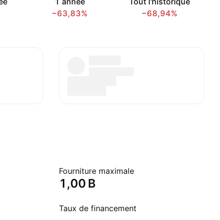
ée
1 année
Tout l'historique
−63,83%
−68,94%
Fourniture maximale
‪1,00 B‬
Taux de financement