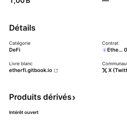
‪1,00 B‬
—
Détails
Catégorie
Contrat
DeFi
Ethereum
0
Livre blanc
Communau
etherfi.gitbook.io
X (Twit
Produits
dérivés
Intérêt ouvert