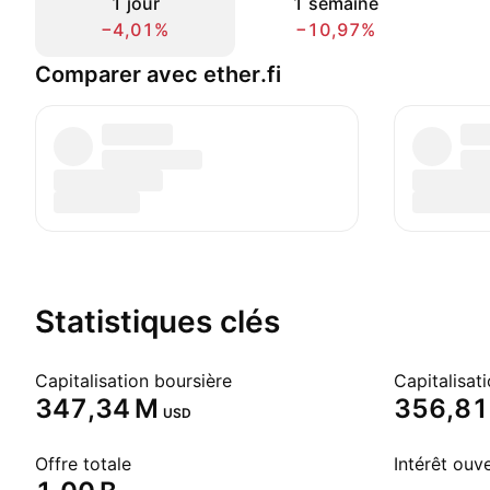
1 jour
1 semaine
−4,01%
−10,97%
Comparer avec ether.fi
Statistiques clés
Capitalisation boursière
‪347,34 M‬
‪356,81
USD
Offre totale
Intérêt ouv