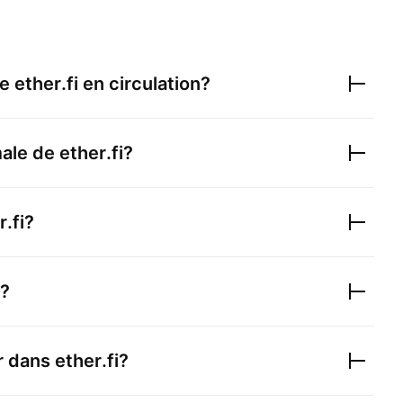
de
ether.fi
en circulation?
male de
ether.fi
?
r.fi
?
?
ir dans
ether.fi
?