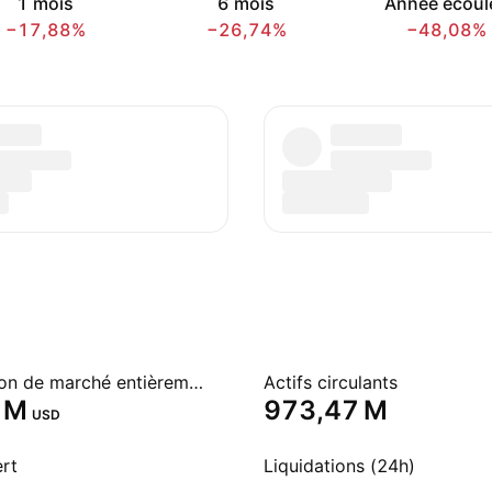
1 mois
6 mois
Année écoul
−17,88%
−26,74%
−48,08%
Capitalisation de marché entièrement diluée
Actifs circulants
 M‬
‪973,47 M‬
USD
ert
Liquidations (24h)