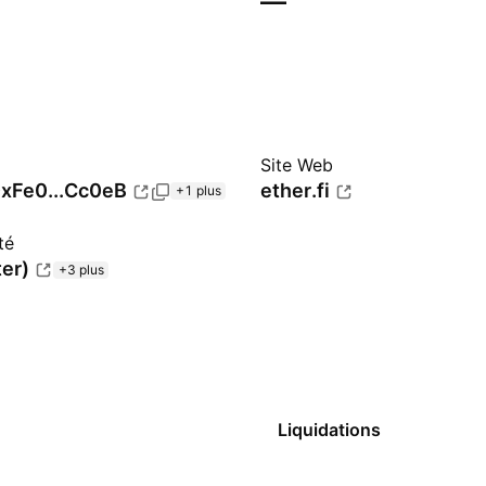
—
Site Web
xFe0...Cc0eB
ether.fi
+1 plus
té
ter)
+3 plus
Liquidations