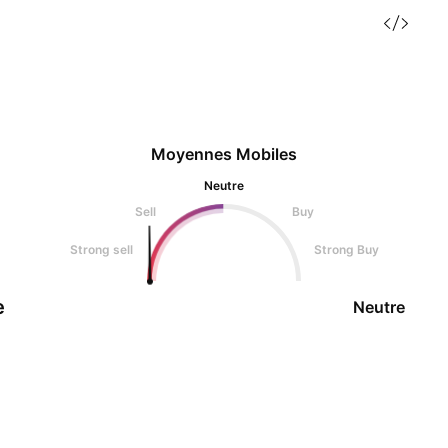
Moyennes Mobiles
Neutre
Sell
Buy
Strong sell
Strong Buy
e
Neutre