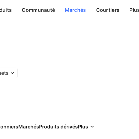
duits
Communauté
Marchés
Courtiers
Plu
sets
sonniers
Marchés
Produits dérivés
Plus