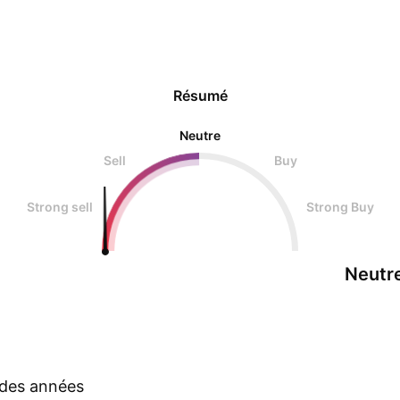
Résumé
Neutre
Sell
Buy
Strong sell
Strong Buy
Neutr
s des années