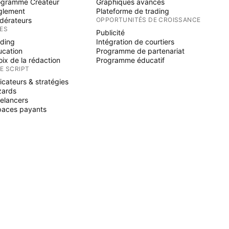
ogramme Créateur
Graphiques avancés
glement
Plateforme de trading
dérateurs
OPPORTUNITÉS DE CROISSANCE
ÉES
Publicité
ading
Intégration de courtiers
ucation
Programme de partenariat
ix de la rédaction
Programme éducatif
NE SCRIPT
icateurs & stratégies
zards
elancers
paces payants