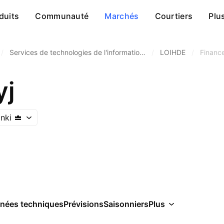
duits
Communauté
Marchés
Courtiers
Plu
/
Services de technologies de l'informatio…
/
LOIHDE
/
Financ
yj
nki
nées techniques
Prévisions
Saisonniers
Plus