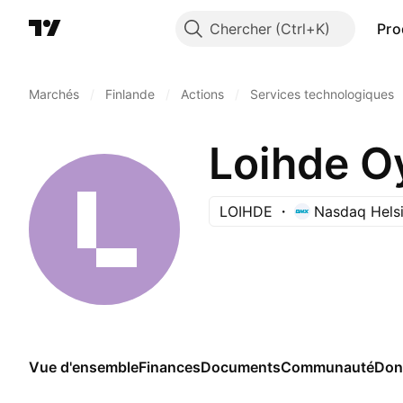
Chercher
Pro
Marchés
/
Finlande
/
Actions
/
Services technologiques
Loihde O
LOIHDE
Nasdaq Helsi
Vue d'ensemble
Finances
Documents
Communauté
Don