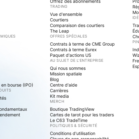
Offrez des abonnements
Pr
TRADING
Rè
Mo
Vue d'ensemble
ID
Courtiers
Comparaison des courtiers
Tr
The Leap
Éd
RMIQUES
OFFRES SPÉCIALES
Cho
PI
Contrats à terme de CME Group
Contrats à terme Eurex
Ind
Paquet d'actions US
Wi
S
AU SUJET DE L'ENTREPRISE
Fre
Es
Qui nous sommes
Mission spatiale
Blog
s en bourse (IPO)
Centre d'aide
DUITS
Carrières
Kit media
ités
MERCH
fondamentaux
Boutique TradingView
rendement
Cartes de tarot pour les traders
Le C63 TradeTime
POLITIQUES & SÉCURITÉ
Conditions d'utilisation
Clause de non-responsabilité