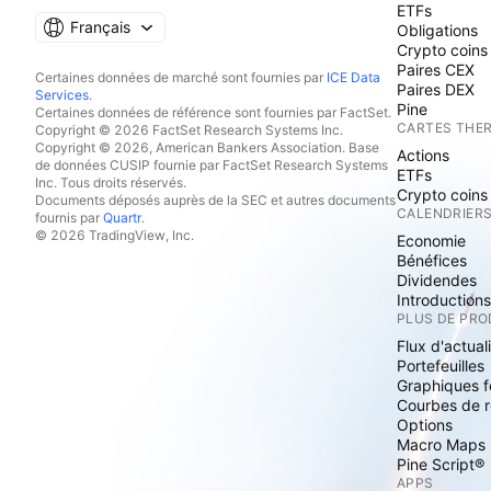
ETFs
Français
Obligations
Crypto coins
Paires CEX
Certaines données de marché sont fournies par
ICE Data
Paires DEX
Services
.
Pine
Certaines données de référence sont fournies par FactSet.
CARTES THE
Copyright © 2026 FactSet Research Systems Inc.
Copyright © 2026, American Bankers Association. Base
Actions
de données CUSIP fournie par FactSet Research Systems
ETFs
Inc. Tous droits réservés.
Crypto coins
Documents déposés auprès de la SEC et autres documents
CALENDRIER
fournis par
Quartr
.
© 2026 TradingView, Inc.
Economie
Bénéfices
Dividendes
Introduction
PLUS DE PRO
Flux d'actual
Portefeuilles
Graphiques 
Courbes de 
Options
Macro Maps
Pine Script®
APPS