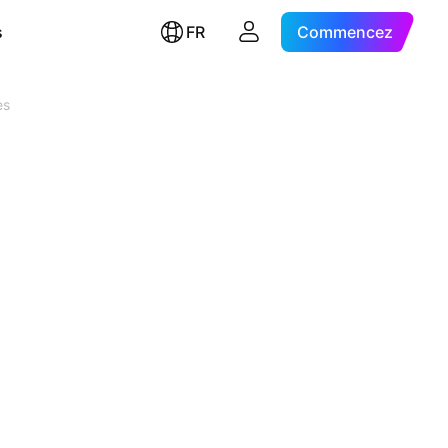
s
FR
Commencez
es